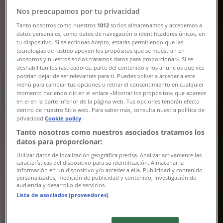
Nos preocupamos por tu privacidad
{"numCatalogs":1}
Tanto nosotros como nuestros
1012
socios almacenamos y accedemos a
datos personales, como datos de navegación o identificadores únicos, en
Menetrendek és címek Deichmann
tu dispositivo. Si seleccionas Acepto, estarás permitiendo que las
tecnologías de rastreo apoyen los propósitos que se muestran en
«nosotros y nuestros socios tratamos datos para proporcionar». Si se
deshabilitan los rastreadores, parte del contenido y los anuncios que ves
podrían dejar de ser relevantes para ti. Puedes volver a acceder a este
menú para cambiar tus opciones o retirar el consentimiento en cualquier
momento haciendo clic en el enlace «Mostrar los propósitos» que aparece
Deichmann
en el en la parte inferior de la página web. Tus opciones tendrán efecto
dentro de nuestro Sitio web. Para saber más, consulta nuestra política de
Murvás utca 2, Keszthely
privacidad.
Cookie policy
Tanto nosotros como nuestros asociados tratamos los
1.1 km
datos para proporcionar:
Zárva
Utilizar datos de localización geográfica precisa. Analizar activamente las
características del dispositivo para su identificación. Almacenar la
información en un dispositivo y/o acceder a ella. Publicidad y contenido
personalizados, medición de publicidad y contenido, investigación de
audiencia y desarrollo de servicios.
Deichmann — Keszthely — üzletek, telefonszám és hely
Lista de asociados (proveedores)