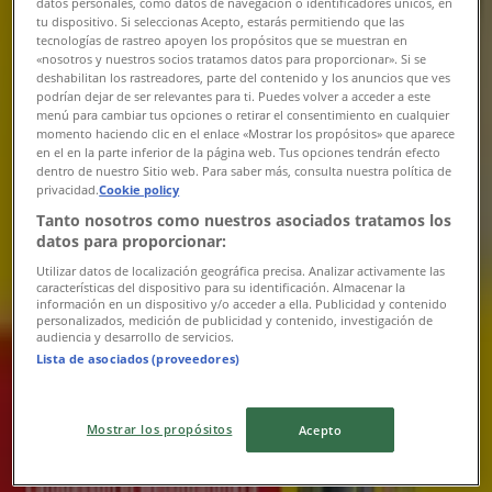
datos personales, como datos de navegación o identificadores únicos, en
tu dispositivo. Si seleccionas Acepto, estarás permitiendo que las
tecnologías de rastreo apoyen los propósitos que se muestran en
«nosotros y nuestros socios tratamos datos para proporcionar». Si se
deshabilitan los rastreadores, parte del contenido y los anuncios que ves
podrían dejar de ser relevantes para ti. Puedes volver a acceder a este
menú para cambiar tus opciones o retirar el consentimiento en cualquier
momento haciendo clic en el enlace «Mostrar los propósitos» que aparece
en el en la parte inferior de la página web. Tus opciones tendrán efecto
dentro de nuestro Sitio web. Para saber más, consulta nuestra política de
privacidad.
Cookie policy
Tanto nosotros como nuestros asociados tratamos los
{"numCatalogs":0}
datos para proporcionar:
Utilizar datos de localización geográfica precisa. Analizar activamente las
Menetrendek és címek H&M Home
características del dispositivo para su identificación. Almacenar la
información en un dispositivo y/o acceder a ella. Publicidad y contenido
personalizados, medición de publicidad y contenido, investigación de
audiencia y desarrollo de servicios.
Lista de asociados (proveedores)
H&M Home
Mostrar los propósitos
Acepto
váci utca 1, Budapest