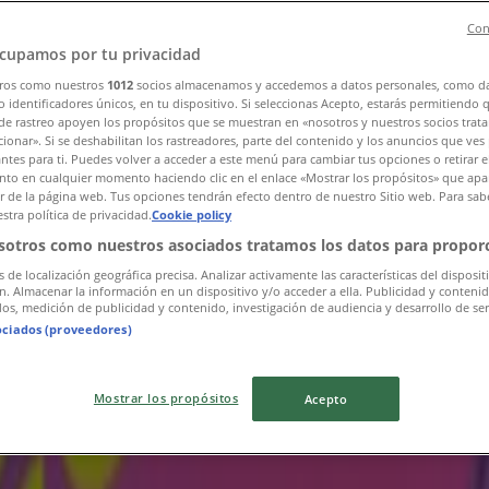
Con
cupamos por tu privacidad
ros como nuestros
1012
socios almacenamos y accedemos a datos personales, como d
 identificadores únicos, en tu dispositivo. Si seleccionas Acepto, estarás permitiendo 
de rastreo apoyen los propósitos que se muestran en «nosotros y nuestros socios trat
ionar». Si se deshabilitan los rastreadores, parte del contenido y los anuncios que ves
antes para ti. Puedes volver a acceder a este menú para cambiar tus opciones o retirar e
to en cualquier momento haciendo clic en el enlace «Mostrar los propósitos» que apar
jka városban
or de la página web. Tus opciones tendrán efecto dentro de nuestro Sitio web. Para sab
stra política de privacidad.
Cookie policy
sotros como nuestros asociados tratamos los datos para proporc
s de localización geográfica precisa. Analizar activamente las características del disposit
ón. Almacenar la información en un dispositivo y/o acceder a ella. Publicidad y conteni
os, medición de publicidad y contenido, investigación de audiencia y desarrollo de ser
ociados (proveedores)
Mostrar los propósitos
Acepto