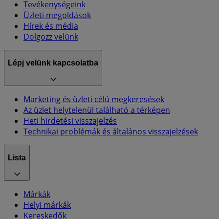
Tevékenységeink
Üzleti megoldások
Hírek és média
Dolgozz velünk
Lépj velünk kapcsolatba
Marketing és üzleti célú megkeresések
Az üzlet helytelenül található a térképen
Heti hirdetési visszajelzés
Technikai problémák és általános visszajelzések
Lista
Márkák
Helyi márkák
Kereskedők