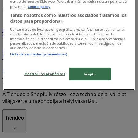
dentro de nuestro Sitio web. Para saber más, consulta nuestra política de
privacidad.
Cookie policy
1
2
3
4
5
Tanto nosotros como nuestros asociados tratamos los
datos para proporcionar:
Lidl
Aldi
Kik
Tesco
Emag
Pepco
T-Mobile
Coop
Spar
Sinsay
Penny Market
New Yorker
Utilizar datos de localización geográfica precisa. Analizar activamente las
características del dispositivo para su identificación. Almacenar la
Yettel
One
Zara
BENU Gyógyszertárak
Husqvarna
información en un dispositivo y/o acceder a ella. Publicidad y contenido
Adidas
OTP Bank
JYSK
Rossmann
Euronics
personalizados, medición de publicidad y contenido, investigación de
audiencia y desarrollo de servicios.
Orsay
Erste Bank
CCC
Alma Gyógyszertárak
Lista de asociados (proveedores)
Decathlon
K&H Bank
Pandora
Gyöngy Patikák
UPC
MKB Bank
Obi
Skechers
Humanic
CIB Bank
McDonald's
Media Markt
Praktiker
Real
Mostrar los propósitos
Acepto
A Tiendeo a Shopfully része - ez a technológiai vállalat
világszerte újragondolja a helyi vásárlást.
Tiendeo