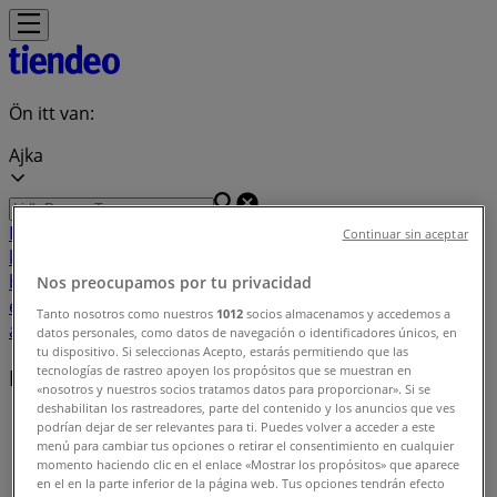
Ön itt van:
Ajka
Featured
Hiper-Szupermarketek
Ruházat, cipők és
Continuar sin aceptar
kiegészítők
Elektronika
Otthon, kert és
barkácsolás
Gyógyszertárak és szépség
Sport
Gyermekek
Nos preocupamos por tu privacidad
és szabadidő
Autók, motorkerékpárok és
Tanto nosotros como nuestros
1012
socios almacenamos y accedemos a
alkatrészek
Éttermek
Bankok és szolgáltatások
datos personales, como datos de navegación o identificadores únicos, en
tu dispositivo. Si seleccionas Acepto, estarás permitiendo que las
tecnologías de rastreo apoyen los propósitos que se muestran en
Közeli üzletek
«nosotros y nuestros socios tratamos datos para proporcionar». Si se
deshabilitan los rastreadores, parte del contenido y los anuncios que ves
Tiendeo Ajka-en
»
podrían dejar de ser relevantes para ti. Puedes volver a acceder a este
menú para cambiar tus opciones o retirar el consentimiento en cualquier
Üzletek listája itt: Ajka
momento haciendo clic en el enlace «Mostrar los propósitos» que aparece
en el en la parte inferior de la página web. Tus opciones tendrán efecto