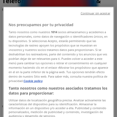
Telefonszámok , Nyitvatartás &
Címek
Continuar sin aceptar
Tiendeo Polgár-en
»
Nos preocupamos por tu privacidad
Sport Kínálat Polgáren
»
Tanto nosotros como nuestros
1014
socios almacenamos y accedemos a
Hervis Polgár
»
datos personales, como datos de navegación o identificadores únicos, en
tu dispositivo. Si seleccionas Acepto, estarás permitiendo que las
Hervis üzletek Polgár
tecnologías de rastreo apoyen los propósitos que se muestran en
«nosotros y nuestros socios tratamos datos para proporcionar». Si se
deshabilitan los rastreadores, parte del contenido y los anuncios que ves
podrían dejar de ser relevantes para ti. Puedes volver a acceder a este
menú para cambiar tus opciones o retirar el consentimiento en cualquier
Hervis
momento haciendo clic en el enlace «Mostrar los propósitos» que aparece
en el en la parte inferior de la página web. Tus opciones tendrán efecto
Hajdú utca 52, Polgár
dentro de nuestro Sitio web. Para saber más, consulta nuestra política de
privacidad.
Cookie policy
1.6 km
Tanto nosotros como nuestros asociados tratamos los
datos para proporcionar:
Utilizar datos de localización geográfica precisa. Analizar activamente las
características del dispositivo para su identificación. Almacenar la
Reklám
información en un dispositivo y/o acceder a ella. Publicidad y contenido
personalizados, medición de publicidad y contenido, investigación de
audiencia y desarrollo de servicios.