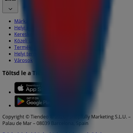
Márkák
Helyi márkák
Kereskedők
Közeli üzletek
Termékek
Helyi termékek
Városok
Töltsd le a Tiendeo aplikációt
Copyright © Tiendeo ® 2026 · Shopfully Marketing S.L.U. –
Palau de Mar – 08039 Barcelona, Spain