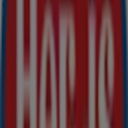
városában
Hervis
Üdvözlünk a Tiendeo-nál! Ez a legjobb választás nemcsak
a legjobb
ajánlatok
,
katalógusok
és
promóciók
megtalálásához, hanem
Polgár
legkiemelkedőbb
üzleteinek felfedezéséhez is.
2026 augusztus
hónapjában
platformunkon megismerheted a
Hervis
legújabb
ajánlatait, valamint a hozzád legközelebbi üzletek
elhelyezkedését és részleteit
Polgár
területén.
A Tiendeo-n nemcsak
promóciókhoz
és
kedvezményekhez férhetsz hozzá, hanem városod fizikai
üzleteiről is teljes körű információt kaphatsz. Böngészd a
Hervis
katalógusait, keresd meg az üzleteket
Polgár
-ben,
és fedezd fel azokat a termékeket, amelyekkel ebben a
augusztus
hónapban jelentős összegeket takaríthatsz
meg. Ezen kívül pontos üzlethelyszíneket, nyitvatartási
időket és minden fontos részletet biztosítunk, hogy teljes