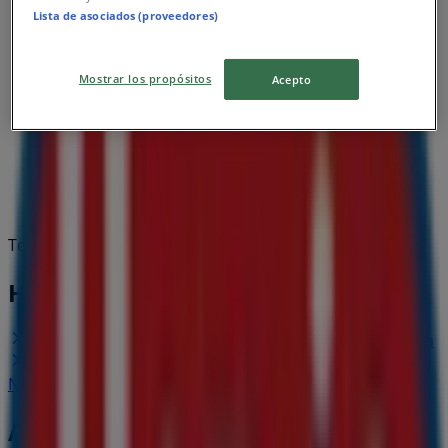
Lista de asociados (proveedores)
Mostrar los propósitos
Acepto
Tervezzük közzétenni a kínálatokat - Hervis
Hervis üzletek városai
Hervis Miskolc
Hervis Nyíregyháza
Hervis Debrecen
Hervis Eger
Nézz meg több várost
A Sport egyéb üzletei Polgár