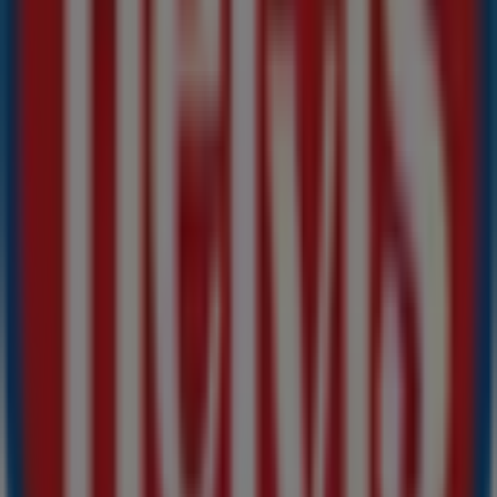
vásárlási élményben lehessen részed.
Ne hagyd ki a
Hervis
ajánlatait
a
Polgár
üzleteiben, és
maradj naprakész a legjobb árakkal
2026 augusztus
folyamán. A Tiendeo-n mindig megtalálod a legjobb
üzleteket és vásárlási lehetőségeket
Polgár
-ben. Kezd el
felfedezni az üzleteket és a Neked szóló promóciókat még
ma!
Reklám