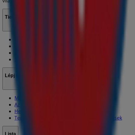
világszerte újragondolja a helyi vásárlást.
Tiendeo
Tevékenységeink
Üzleti megoldások
Hírek és média
Dolgozz velünk
Lépj velünk kapcsolatba
Marketing és üzleti célú megkeresések
Az üzlet helytelenül található a térképen
Heti hirdetési visszajelzés
Technikai problémák és általános visszajelzések
Lista