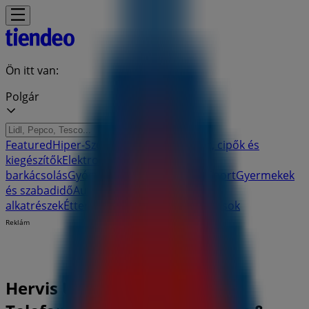
Ön itt van:
Polgár
Featured
Hiper-Szupermarketek
Ruházat, cipők és
kiegészítők
Elektronika
Otthon, kert és
barkácsolás
Gyógyszertárak és szépség
Sport
Gyermekek
és szabadidő
Autók, motorkerékpárok és
alkatrészek
Éttermek
Bankok és szolgáltatások
Reklám
Hervis Üzletek Polgár -