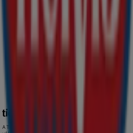
A Tiendeo a Shopfully része - ez a technológiai vállalat