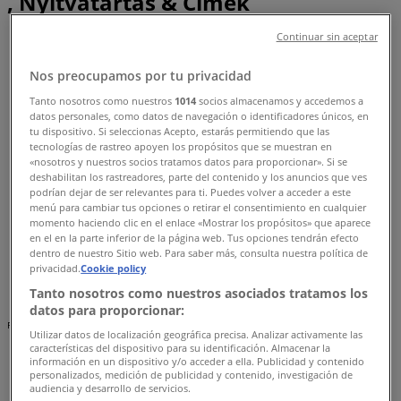
, Nyitvatartás & Címek
Continuar sin aceptar
Tiendeo Polgár-en
»
Ruházat, cipők és kiegészítők Kínálat Polgáren
»
Nos preocupamos por tu privacidad
GAS Polgár
»
Tanto nosotros como nuestros
1014
socios almacenamos y accedemos a
GAS üzletek Polgár
datos personales, como datos de navegación o identificadores únicos, en
tu dispositivo. Si seleccionas Acepto, estarás permitiendo que las
tecnologías de rastreo apoyen los propósitos que se muestran en
«nosotros y nuestros socios tratamos datos para proporcionar». Si se
deshabilitan los rastreadores, parte del contenido y los anuncios que ves
GAS
podrían dejar de ser relevantes para ti. Puedes volver a acceder a este
menú para cambiar tus opciones o retirar el consentimiento en cualquier
Hajdú út 52., Polgár
momento haciendo clic en el enlace «Mostrar los propósitos» que aparece
en el en la parte inferior de la página web. Tus opciones tendrán efecto
1.6 km
dentro de nuestro Sitio web. Para saber más, consulta nuestra política de
privacidad.
Cookie policy
Tanto nosotros como nuestros asociados tratamos los
datos para proporcionar:
Reklám
Utilizar datos de localización geográfica precisa. Analizar activamente las
características del dispositivo para su identificación. Almacenar la
información en un dispositivo y/o acceder a ella. Publicidad y contenido
personalizados, medición de publicidad y contenido, investigación de
audiencia y desarrollo de servicios.