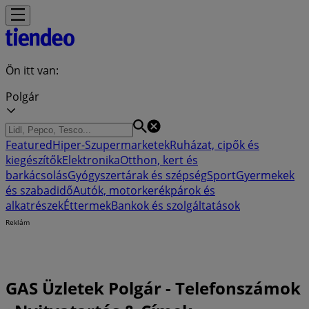
Ön itt van:
Polgár
Featured
Hiper-Szupermarketek
Ruházat, cipők és
kiegészítők
Elektronika
Otthon, kert és
barkácsolás
Gyógyszertárak és szépség
Sport
Gyermekek
és szabadidő
Autók, motorkerékpárok és
alkatrészek
Éttermek
Bankok és szolgáltatások
Reklám
GAS Üzletek Polgár - Telefonszámok