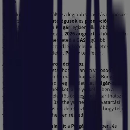
GAS
Üdvözlünk a Tiendeo-nál! Ez a legjobb választás nemcsak
a legjobb
ajánlatok
,
katalógusok
és
promóciók
megtalálásához, hanem
Polgár
legkiemelkedőbb
üzleteinek felfedezéséhez is.
2026 augusztus
hónapjában
platformunkon megismerheted a
GAS
legújabb
ajánlatait, valamint a hozzád legközelebbi üzletek
elhelyezkedését és részleteit
Polgár
területén.
A Tiendeo-n nemcsak
promóciókhoz
és
kedvezményekhez férhetsz hozzá, hanem városod fizikai
üzleteiről is teljes körű információt kaphatsz. Böngészd a
GAS
katalógusait, keresd meg az üzleteket
Polgár
-ben, és
fedezd fel azokat a termékeket, amelyekkel ebben a
augusztus
hónapban jelentős összegeket takaríthatsz
meg. Ezen kívül pontos üzlethelyszíneket, nyitvatartási
időket és minden fontos részletet biztosítunk, hogy teljes
vásárlási élményben lehessen részed.
Ne hagyd ki a
GAS
ajánlatait
a
Polgár
üzleteiben, és