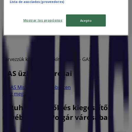
Lista de asociados (proveedores)
Mostrar los propósitos
Acepto
Tervezzük közzétenni a kínálatokat - GAS
GAS üzletek városai
GAS Miskolc
GAS Debrecen
Nézz meg több várost
A Ruházat, cipők és kiegészítők
egyéb üzletei Polgár városában