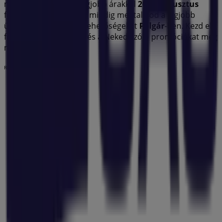
maradj naprakész a legjobb árakkal
2026 augusztus
folyamán. A Tiendeo-n mindig megtalálod a legjobb
üzleteket és vásárlási lehetőségeket
Polgár
-ben. Kezd el
felfedezni az üzleteket és a Neked szóló promóciókat még
ma!
Reklám