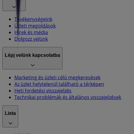
Tevékenységeink
Üzleti megoldások
Hírek és média
Dolgozz velünk
Lépj velünk kapcsolatba
Marketing és üzleti célú megkeresések
Az üzlet helytelenül található a térképen
Heti hirdetési visszajelzés
Technikai problémák és általános visszajelzések
Lista