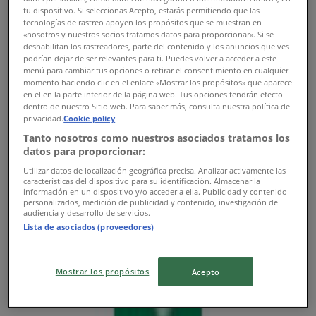
tu dispositivo. Si seleccionas Acepto, estarás permitiendo que las
Csütörtök
tecnologías de rastreo apoyen los propósitos que se muestran en
09:00 - 20:00
«nosotros y nuestros socios tratamos datos para proporcionar». Si se
Péntek
deshabilitan los rastreadores, parte del contenido y los anuncios que ves
podrían dejar de ser relevantes para ti. Puedes volver a acceder a este
09:00 - 20:00
menú para cambiar tus opciones o retirar el consentimiento en cualquier
Szombat
momento haciendo clic en el enlace «Mostrar los propósitos» que aparece
09:00 - 20:00
en el en la parte inferior de la página web. Tus opciones tendrán efecto
dentro de nuestro Sitio web. Para saber más, consulta nuestra política de
Térkép
0630 7742108
privacidad.
Cookie policy
Tanto nosotros como nuestros asociados tratamos los
Nyitva
-ig 20:00
datos para proporcionar:
Utilizar datos de localización geográfica precisa. Analizar activamente las
características del dispositivo para su identificación. Almacenar la
información en un dispositivo y/o acceder a ella. Publicidad y contenido
Vasárnap
personalizados, medición de publicidad y contenido, investigación de
10:00 - 18:00
audiencia y desarrollo de servicios.
Lista de asociados (proveedores)
Hétfő
09:00 - 20:00
Kedd
Mostrar los propósitos
Acepto
09:00 - 20:00
Szerda
09:00 - 20:00