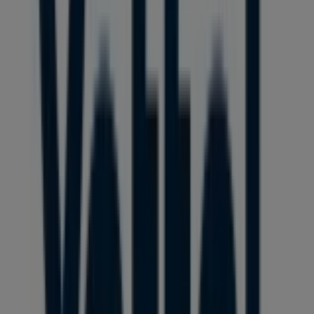
Tervezzük közzétenni a kínálatokat - Yettel
Yettel üzletek városai
Yettel Komárom
Yettel Csorna
Yettel
Mosonmagyaróvár
Yettel Pápa
Yettel Tata
Yettel
Mór
Yettel Tatabánya
Yettel Várpalota
Yettel
Veszprém
Yettel Ajka
Yettel Sárvár
Yettel Sopron
Nézz meg több várost
A Elektronika egyéb üzletei Győr
városában
Yettel
Üdvözlünk a Tiendeo-nál! Ez a legjobb választás nemcsak
a legjobb
ajánlatok
,
katalógusok
és
promóciók
megtalálásához, hanem
Győr
legkiemelkedőbb
üzleteinek felfedezéséhez is.
2026 augusztus
hónapjában