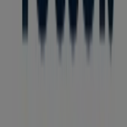
Lépj velünk kapcsolatba
Marketing és üzleti célú megkeresések
Az üzlet helytelenül található a térképen
Heti hirdetési visszajelzés
Technikai problémák és általános visszajelzések
Lista
Márkák
Helyi márkák
Kereskedők
Közeli üzletek
Termékek
Helyi termékek