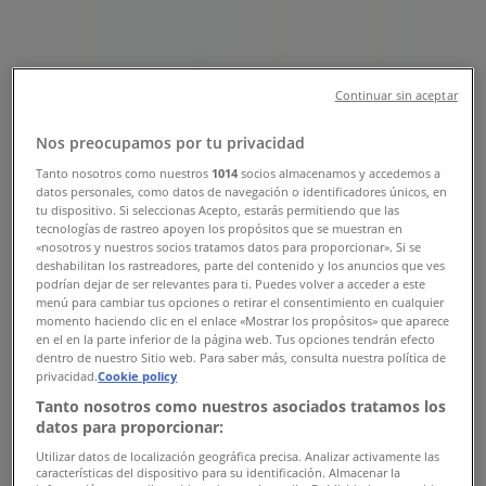
, Nyitvatartás & Címek
Tiendeo Győr-en
»
Elektronika Kínálat Győren
»
Continuar sin aceptar
Yettel Győr
»
Yettel üzletek Győr
Nos preocupamos por tu privacidad
Tanto nosotros como nuestros
1014
socios almacenamos y accedemos a
datos personales, como datos de navegación o identificadores únicos, en
tu dispositivo. Si seleccionas Acepto, estarás permitiendo que las
Yettel
tecnologías de rastreo apoyen los propósitos que se muestran en
«nosotros y nuestros socios tratamos datos para proporcionar». Si se
Budai út 1, Győr
deshabilitan los rastreadores, parte del contenido y los anuncios que ves
podrían dejar de ser relevantes para ti. Puedes volver a acceder a este
menú para cambiar tus opciones o retirar el consentimiento en cualquier
454 m
momento haciendo clic en el enlace «Mostrar los propósitos» que aparece
en el en la parte inferior de la página web. Tus opciones tendrán efecto
Nyitva
dentro de nuestro Sitio web. Para saber más, consulta nuestra política de
privacidad.
Cookie policy
Tanto nosotros como nuestros asociados tratamos los
datos para proporcionar:
Yettel
Utilizar datos de localización geográfica precisa. Analizar activamente las
características del dispositivo para su identificación. Almacenar la