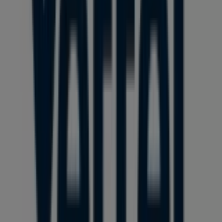
platformunkon megismerheted a
Yettel
legújabb
ajánlatait, valamint a hozzád legközelebbi üzletek
elhelyezkedését és részleteit
Győr
területén.
A Tiendeo-n nemcsak
promóciókhoz
és
kedvezményekhez férhetsz hozzá, hanem városod fizikai
üzleteiről is teljes körű információt kaphatsz. Böngészd a
Yettel
katalógusait, keresd meg az üzleteket
Győr
-ben, és
fedezd fel azokat a termékeket, amelyekkel ebben a
augusztus
hónapban jelentős összegeket takaríthatsz
meg. Ezen kívül pontos üzlethelyszíneket, nyitvatartási
időket és minden fontos részletet biztosítunk, hogy teljes
vásárlási élményben lehessen részed.
Ne hagyd ki a
Yettel
ajánlatait
a
Győr
üzleteiben, és
maradj naprakész a legjobb árakkal
2026 augusztus
folyamán. A Tiendeo-n mindig megtalálod a legjobb
üzleteket és vásárlási lehetőségeket
Győr
-ben. Kezd el
felfedezni az üzleteket és a Neked szóló promóciókat még
ma!