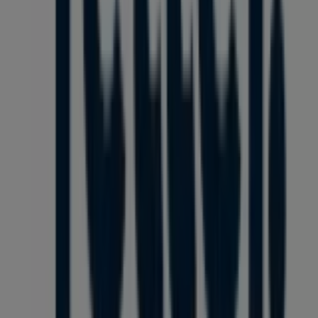
A Tiendeo a Shopfully része - ez a technológiai vállalat
világszerte újragondolja a helyi vásárlást.
Tiendeo
Tevékenységeink
Üzleti megoldások
Hírek és média
Dolgozz velünk