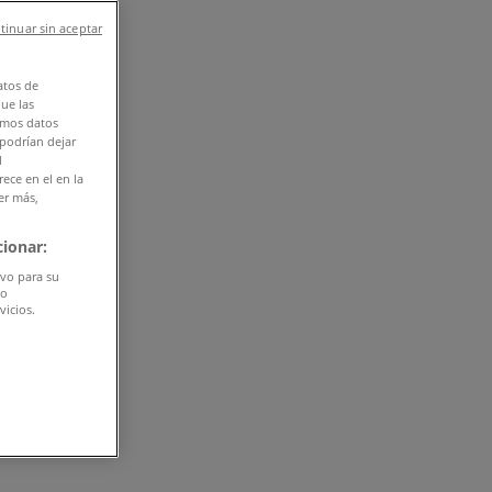
tinuar sin aceptar
atos de
que las
amos datos
 podrían dejar
l
ece en el en la
er más,
ionar:
ivo para su
do
vicios.