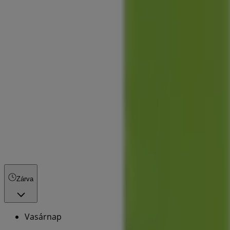
Zárva
Vasárnap