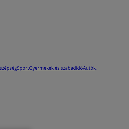
 szépség
Sport
Gyermekek és szabadidő
Autók,