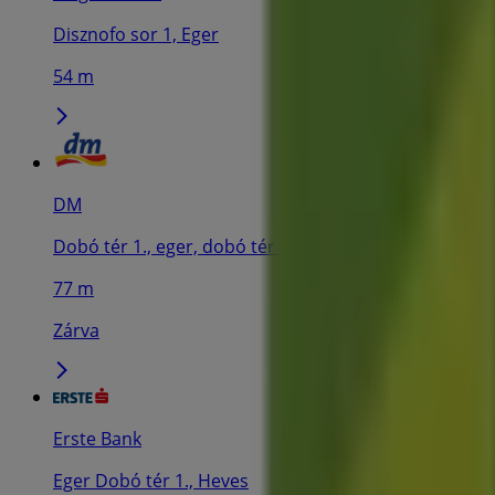
Disznofo sor 1, Eger
54 m
DM
Dobó tér 1., eger, dobó tér 1., Eger
77 m
Zárva
Erste Bank
Eger Dobó tér 1., Heves