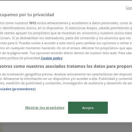
Con
cupamos por tu privacidad
ros como nuestros
1012
socios almacenamos y accedemos a datos personales, como d
 identificadores únicos, en tu dispositivo. Si seleccionas Acepto, estarás permitiendo 
de rastreo apoyen los propósitos que se muestran en «nosotros y nuestros socios trat
ionar». Si se deshabilitan los rastreadores, parte del contenido y los anuncios que ves
antes para ti. Puedes volver a acceder a este menú para cambiar tus opciones o retirar e
to en cualquier momento haciendo clic en el enlace «Mostrar los propósitos» que apar
or de la página web. Tus opciones tendrán efecto dentro de nuestro Sitio web. Para sab
stra política de privacidad.
Cookie policy
sotros como nuestros asociados tratamos los datos para proporc
s de localización geográfica precisa. Analizar activamente las características del disposit
ón. Almacenar la información en un dispositivo y/o acceder a ella. Publicidad y conteni
os, medición de publicidad y contenido, investigación de audiencia y desarrollo de ser
ociados (proveedores)
Mostrar los propósitos
Acepto