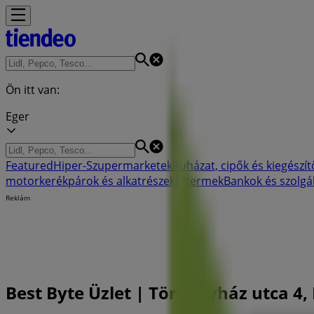
Ön itt van:
Eger
Featured
Hiper-Szupermarketek
Ruházat, cipők és kiegészít
motorkerékpárok és alkatrészek
Éttermek
Bankok és szolgá
Reklám
Best Byte Üzlet | Törvényház utca 4,