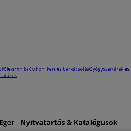
ők
Elektronika
Otthon, kert és barkácsolás
Gyógyszertárak és
ltatások
 Eger - Nyitvatartás & Katalógusok