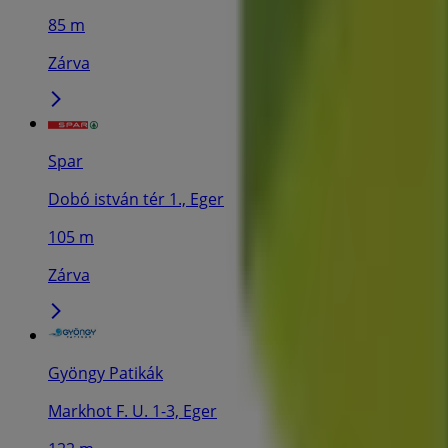
85 m
Zárva
Spar
Dobó istván tér 1., Eger
105 m
Zárva
Gyöngy Patikák
Markhot F. U. 1-3, Eger