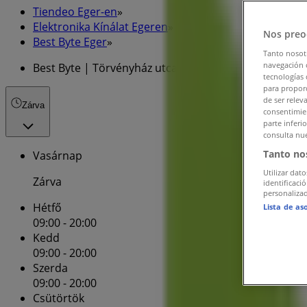
Tiendeo Eger-en
»
Elektronika Kínálat Egeren
»
Nos preo
Best Byte Eger
»
Tanto nosot
navegación o
Best Byte | Törvényház utca 4
tecnologías 
para proporc
de ser relev
Zárva
consentimien
parte inferi
consulta nue
Tanto no
Vasárnap
Utilizar dato
Zárva
identificaci
personalizad
Hétfő
Lista de as
09:00 - 20:00
Kedd
09:00 - 20:00
Szerda
09:00 - 20:00
Csütörtök