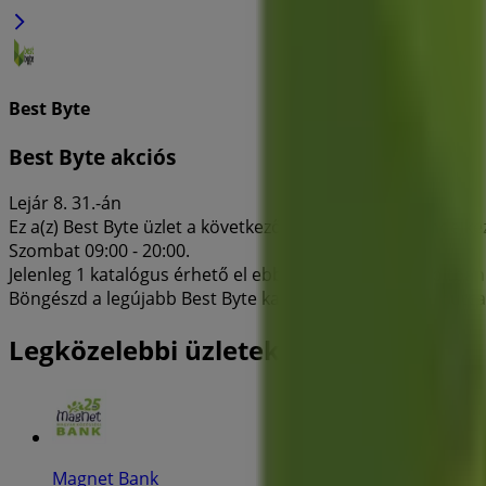
Best Byte
Best Byte akciós
Lejár 8. 31.-án
Ez a(z) Best Byte üzlet a következő nyitvatartással rendelkez
Szombat 09:00 - 20:00.
Jelenleg 1 katalógus érhető el ebben a(z) Best Byte boltban
Böngészd a legújabb Best Byte katalógust Törvényház utca 4 
Legközelebbi üzletek
Magnet Bank