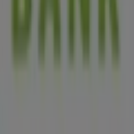
Tevékenységeink
Üzleti megoldások
Hírek és média
Dolgozz velünk
Lépj velünk kapcsolatba
Marketing és üzleti célú megkeresések
Az üzlet helytelenül található a térképen
Heti hirdetési visszajelzés
Technikai problémák és általános visszajelzések
Lista