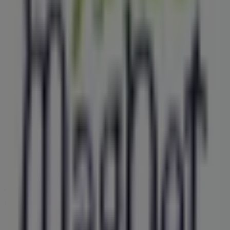
Dobó istván tér 1., Eger
105 m
Nyitva
Gyöngy Patikák
Markhot F. U. 1-3, Eger
122 m
A Bankok és szolgáltatások egyéb
üzletei Eger városában
Magnet Bank