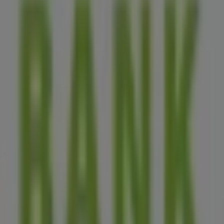
A Tiendeo a Shopfully része - ez a technológiai vállalat
világszerte újragondolja a helyi vásárlást.
Tiendeo