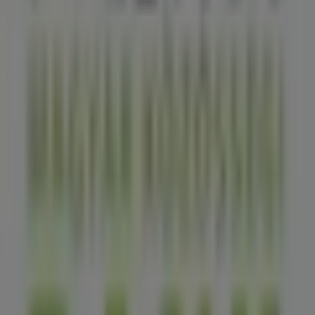
hónapra szóló ajánlatokat, és maradj naprakész a
Magnet Bank
legjobb akcióival
Eger
-ben. Látogass el
hozzánk, és kezdj el spórolni még ma!
Több tájékoztatás — Magnet Bank
Lásd a Magnet Bank
többi üzletét Eger
Reklám