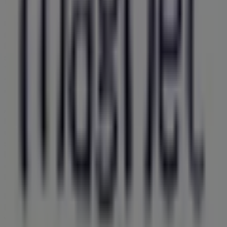
Üdvözlünk a
Magnet Bank
üzletében a Tiendeo-n! Itt
felfedezheted a legjobb
ajánlatokat
,
promóciókat
és
katalógusokat
ettől a kiemelkedő
Bankok és
szolgáltatások
márkától. Fizikai üzletünk a
Disznofo sor
1,
,
Eger
címen található, ahol kiváló minőségű termékek
széles választékát kínáljuk, hogy segítsünk neked spórolni
egész
2026 augusztus
során.
A Tiendeo-n mindig naprakész információkat nyújtunk a
Magnet Bank
üzletéről, beleértve a nyitvatartási időket,
exkluzív ajánlatokat és az üzlet pontos helyét
Disznofo
sor 1,
. Emellett hozzáférhetsz a legújabb
Magnet Bank
katalógusokhoz, hogy felfedezhesd a legfrissebb akciókat
és kihasználhasd a nagyszerű kedvezményeket a(z)
Bankok és szolgáltatások
termékeire
Eger
-ben.
Ne hagyd ki a lehetőséget, hogy ellátogass a
Magnet
Bank
üzletébe a
Disznofo sor 1,
címen, és teljes
vásárlási élményt élvezhess. Fedezd fel a
augusztus