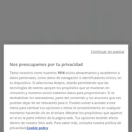
sor 1,, Eger - Nyitvatartás &
Katalógus
Tiendeo Eger-en
»
Bankok és szolgáltatások Kínálat Egeren
»
Magnet Bank Eger
»
Magnet Bank | Disznofo sor 1,
Continuar sin aceptar
Térkép
Nos preocupamos por tu privacidad
Térkép
Tanto nosotros como nuestros
1014
socios almacenamos y accedemos a
Tervezzük közzétenni a kínálatokat - Magnet Bank
datos personales, como datos de navegación o identificadores únicos, en
tu dispositivo. Si seleccionas Acepto, estarás permitiendo que las
tecnologías de rastreo apoyen los propósitos que se muestran en
Reklám
«nosotros y nuestros socios tratamos datos para proporcionar». Si se
deshabilitan los rastreadores, parte del contenido y los anuncios que ves
podrían dejar de ser relevantes para ti. Puedes volver a acceder a este
menú para cambiar tus opciones o retirar el consentimiento en cualquier
momento haciendo clic en el enlace «Mostrar los propósitos» que aparece
en el en la parte inferior de la página web. Tus opciones tendrán efecto
dentro de nuestro Sitio web. Para saber más, consulta nuestra política de
privacidad.
Cookie policy