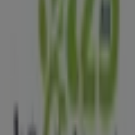
DM
Dobó tér 1., eger, dobó tér 1., Eger
77 m
Zárva
Erste Bank
Eger Dobó tér 1., Heves
85 m
Zárva
Spar