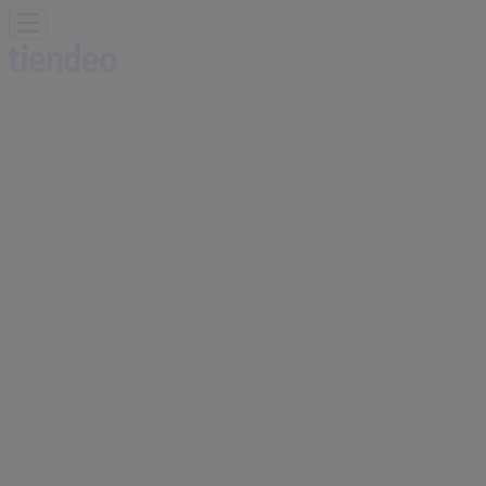
Ön itt van:
Eger
Featured
Hiper-Szupermarketek
Ruházat, cipők és
kiegészítők
Elektronika
Otthon, kert és
barkácsolás
Gyógyszertárak és szépség
Sport
Gyermekek
és szabadidő
Autók, motorkerékpárok és
alkatrészek
Éttermek
Bankok és szolgáltatások
Reklám
Magnet Bank Bankfiók| Disznofo