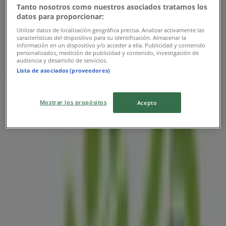
Tanto nosotros como nuestros asociados tratamos los
datos para proporcionar:
Utilizar datos de localización geográfica precisa. Analizar activamente las
características del dispositivo para su identificación. Almacenar la
información en un dispositivo y/o acceder a ella. Publicidad y contenido
personalizados, medición de publicidad y contenido, investigación de
audiencia y desarrollo de servicios.
Lista de asociados (proveedores)
Legközelebbi üzletek
Mostrar los propósitos
Acepto
Magnet Bank
Disznofo sor 1, Eger
54 m