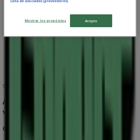
Lista de asociados (proveedores)
Mostrar los propósitos
Acepto
Tervezzük közzétenni a kínálatokat - Garage Store
A Sport egyéb üzletei Debrecen
városában
Garage Store