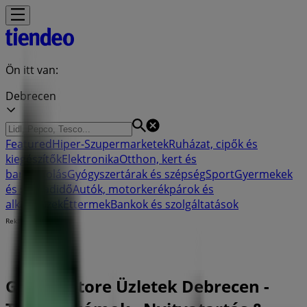
Ön itt van:
Debrecen
Featured
Hiper-Szupermarketek
Ruházat, cipők és
kiegészítők
Elektronika
Otthon, kert és
barkácsolás
Gyógyszertárak és szépség
Sport
Gyermekek
és szabadidő
Autók, motorkerékpárok és
alkatrészek
Éttermek
Bankok és szolgáltatások
Reklám
Garage Store Üzletek Debrecen -