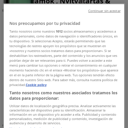
Telefonszámok , Nyitvatartás &
Címek
Continuar sin aceptar
Tiendeo Debrecen-en
»
Nos preocupamos por tu privacidad
Sport Kínálat Debrecenen
»
Tanto nosotros como nuestros
1012
socios almacenamos y accedemos a
Garage Store Debrecen
»
datos personales, como datos de navegación o identificadores únicos, en
tu dispositivo. Si seleccionas Acepto, estarás permitiendo que las
tecnologías de rastreo apoyen los propósitos que se muestran en
Garage Store üzletek Debrecen
«nosotros y nuestros socios tratamos datos para proporcionar». Si se
deshabilitan los rastreadores, parte del contenido y los anuncios que ves
podrían dejar de ser relevantes para ti. Puedes volver a acceder a este
menú para cambiar tus opciones o retirar el consentimiento en cualquier
Garage Store
momento haciendo clic en el enlace «Mostrar los propósitos» que aparece
en el en la parte inferior de la página web. Tus opciones tendrán efecto
dentro de nuestro Sitio web. Para saber más, consulta nuestra política de
Csapó u. 30, Debrecen
privacidad.
Cookie policy
141 m
Tanto nosotros como nuestros asociados tratamos los
datos para proporcionar:
Nyitva
Utilizar datos de localización geográfica precisa. Analizar activamente las
características del dispositivo para su identificación. Almacenar la
información en un dispositivo y/o acceder a ella. Publicidad y contenido
personalizados, medición de publicidad y contenido, investigación de
audiencia y desarrollo de servicios.
Reklám