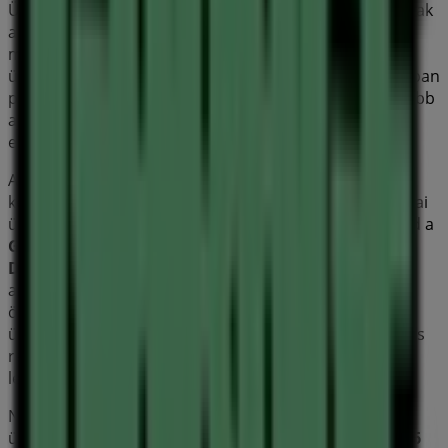
Üdvözlünk a Tiendeo-nál! Ez a legjobb választás nemcsak
a legjobb
ajánlatok
,
katalógusok
és
promóciók
megtalálásához, hanem
Debrecen
legkiemelkedőbb
üzleteinek felfedezéséhez is.
2026 augusztus
hónapjában
platformunkon megismerheted a
Garage Store
legújabb
ajánlatait, valamint a hozzád legközelebbi üzletek
elhelyezkedését és részleteit
Debrecen
területén.
A Tiendeo-n nemcsak
promóciókhoz
és
kedvezményekhez férhetsz hozzá, hanem városod fizikai
üzleteiről is teljes körű információt kaphatsz. Böngészd a
Garage Store
katalógusait, keresd meg az üzleteket
Debrecen
-ben, és fedezd fel azokat a termékeket,
amelyekkel ebben a
augusztus
hónapban jelentős
összegeket takaríthatsz meg. Ezen kívül pontos
üzlethelyszíneket, nyitvatartási időket és minden fontos
részletet biztosítunk, hogy teljes vásárlási élményben
lehessen részed.
Ne hagyd ki a
Garage Store
ajánlatait
a
Debrecen
üzleteiben, és maradj naprakész a legjobb árakkal
2026