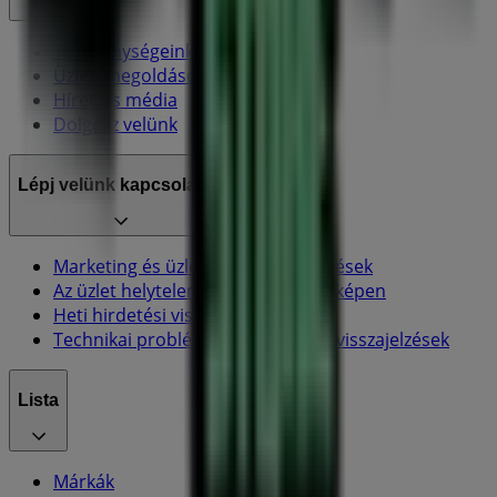
Tevékenységeink
Üzleti megoldások
Hírek és média
Dolgozz velünk
Lépj velünk kapcsolatba
Marketing és üzleti célú megkeresések
Az üzlet helytelenül található a térképen
Heti hirdetési visszajelzés
Technikai problémák és általános visszajelzések
Lista
Márkák