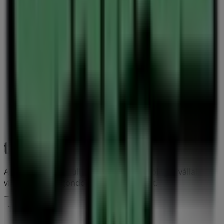
A Tiendeo a Shopfully része - ez a technológiai vállalat
világszerte újragondolja a helyi vásárlást.
Tiendeo