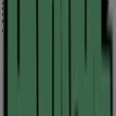
augusztus
folyamán. A Tiendeo-n mindig megtalálod a
legjobb üzleteket és vásárlási lehetőségeket
Debrecen
-
ben. Kezd el felfedezni az üzleteket és a Neked szóló
promóciókat még ma!
Reklám