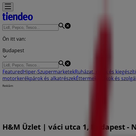
Ön itt van:
Budapest
Featured
Hiper-Szupermarketek
Ruházat, cipők és kiegészít
motorkerékpárok és alkatrészek
Éttermek
Bankok és szolgá
Reklám
H&M Üzlet | váci utca 1, Budapest - 