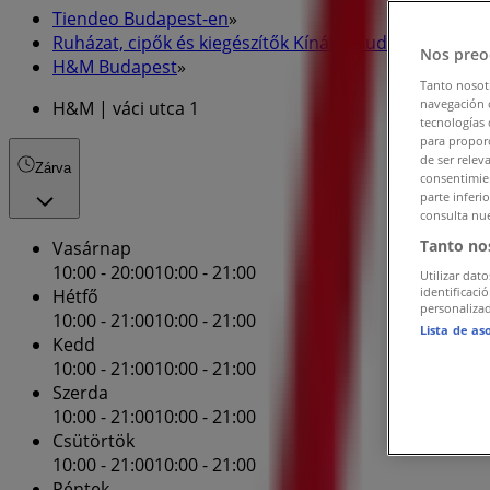
Tiendeo Budapest-en
»
Ruházat, cipők és kiegészítők Kínálat Budapesten
»
Nos preo
H&M Budapest
»
Tanto nosot
navegación o
H&M | váci utca 1
tecnologías 
para proporc
de ser relev
Zárva
consentimien
parte inferi
consulta nue
Tanto no
Vasárnap
10:00 - 20:00
10:00 - 21:00
Utilizar dato
identificaci
Hétfő
personalizad
10:00 - 21:00
10:00 - 21:00
Lista de as
Kedd
10:00 - 21:00
10:00 - 21:00
Szerda
10:00 - 21:00
10:00 - 21:00
Csütörtök
10:00 - 21:00
10:00 - 21:00
Péntek