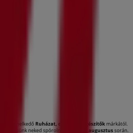
ől a kiemelkedő
Ruházat, cipők és kiegészítők
márkától.
ogy segítsünk neked spórolni egész
2026 augusztus
során.