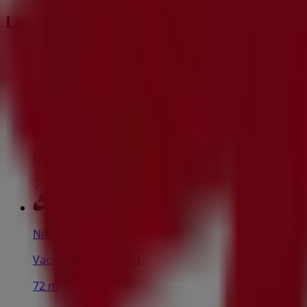
Legközelebbi üzletek
Coop
APÁCZAI CS.J. U. 5., Budapest
20 m
Nyitva
Nike
Vaci ut 1-3, Budapest
72 m