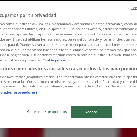
Con
cupamos por tu privacidad
ros como nuestros
1012
socios almacenamos y accedemos a datos personales, como d
 identificadores únicos, en tu dispositivo. Si seleccionas Acepto, estarás permitiendo 
de rastreo apoyen los propósitos que se muestran en «nosotros y nuestros socios trat
ionar». Si se deshabilitan los rastreadores, parte del contenido y los anuncios que ves
antes para ti. Puedes volver a acceder a este menú para cambiar tus opciones o retirar e
to en cualquier momento haciendo clic en el enlace «Mostrar los propósitos» que apar
or de la página web. Tus opciones tendrán efecto dentro de nuestro Sitio web. Para sab
stra política de privacidad.
Cookie policy
sotros como nuestros asociados tratamos los datos para proporc
s de localización geográfica precisa. Analizar activamente las características del disposit
ón. Almacenar la información en un dispositivo y/o acceder a ella. Publicidad y conteni
os, medición de publicidad y contenido, investigación de audiencia y desarrollo de ser
ociados (proveedores)
Mostrar los propósitos
Acepto