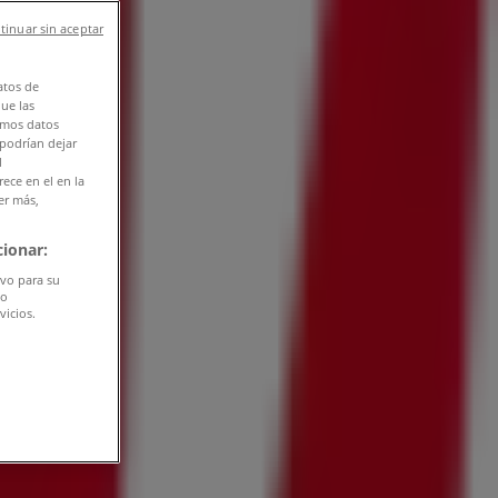
tinuar sin aceptar
atos de
que las
amos datos
 podrían dejar
l
ece en el en la
er más,
ionar:
ivo para su
do
vicios.