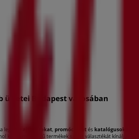
éb üzletei Budapest városában
 a legjobb
ajánlatokat
,
promóciókat
és
katalógusokat
ett
hol kiváló minőségű termékek széles választékát kínáljuk, h