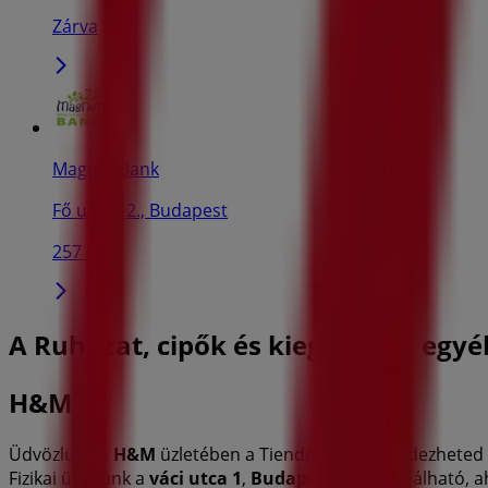
Zárva
Magnet Bank
Fő utca 12., Budapest
257 m
A Ruházat, cipők és kiegészítők egy
H&M
Üdvözlünk a
H&M
üzletében a Tiendeo-n! Itt felfedezheted
Fizikai üzletünk a
váci utca 1
,
Budapest
címen található, a