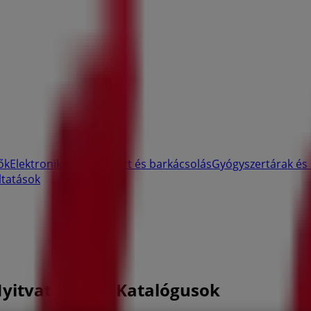
ők
Elektronika
Otthon, kert és barkácsolás
Gyógyszertárak és
ltatások
Nyitvatartás & Katalógusok