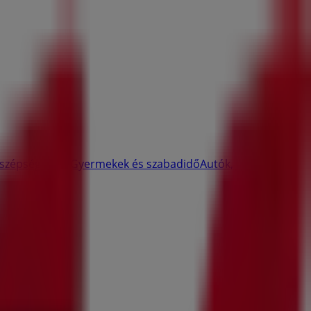
 szépség
Sport
Gyermekek és szabadidő
Autók,