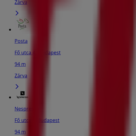
Zárva
Posta
Fő utca 4., Budapest
94 m
Zárva
Nespresso
Fő utca 4, Budapest
94 m