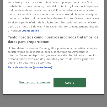
Reserved
«nosotros y nuestros socios tratamos datos para proporcionar». Si se
deshabilitan los rastreadores, parte del contenido y los anuncios que ves
Lövőház Utca 2-6, Budapest
podrían dejar de ser relevantes para ti. Puedes volver a acceder a este
menú para cambiar tus opciones o retirar el consentimiento en cualquier
momento haciendo clic en el enlace «Mostrar los propósitos» que aparece
1.6 km
en el en la parte inferior de la página web. Tus opciones tendrán efecto
dentro de nuestro Sitio web. Para saber más, consulta nuestra política de
Zárva
privacidad.
Cookie policy
Tanto nosotros como nuestros asociados tratamos los
datos para proporcionar:
Utilizar datos de localización geográfica precisa. Analizar activamente las
Reserved
características del dispositivo para su identificación. Almacenar la
información en un dispositivo y/o acceder a ella. Publicidad y contenido
personalizados, medición de publicidad y contenido, investigación de
Október Huszonharmadika utca 8-10, Budapest
audiencia y desarrollo de servicios.
Lista de asociados (proveedores)
2.6 km
Zárva
Mostrar los propósitos
Acepto
Reserved