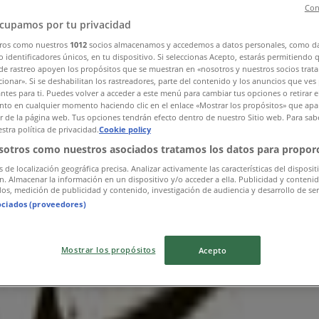
Con
cupamos por tu privacidad
ros como nuestros
1012
socios almacenamos y accedemos a datos personales, como d
 identificadores únicos, en tu dispositivo. Si seleccionas Acepto, estarás permitiendo 
de rastreo apoyen los propósitos que se muestran en «nosotros y nuestros socios trat
ionar». Si se deshabilitan los rastreadores, parte del contenido y los anuncios que ves
antes para ti. Puedes volver a acceder a este menú para cambiar tus opciones o retirar e
to en cualquier momento haciendo clic en el enlace «Mostrar los propósitos» que apar
or de la página web. Tus opciones tendrán efecto dentro de nuestro Sitio web. Para sab
stra política de privacidad.
Cookie policy
sotros como nuestros asociados tratamos los datos para proporc
s de localización geográfica precisa. Analizar activamente las características del disposit
ón. Almacenar la información en un dispositivo y/o acceder a ella. Publicidad y conteni
os, medición de publicidad y contenido, investigación de audiencia y desarrollo de ser
ociados (proveedores)
Mostrar los propósitos
Acepto