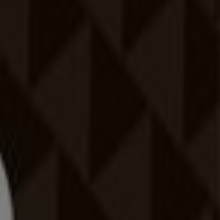
Kecskemét
Kaposvár
Eger
Sopron
Szolnok
 nemnek, egészségi állapotnak, időjárásnak megfelelően. A