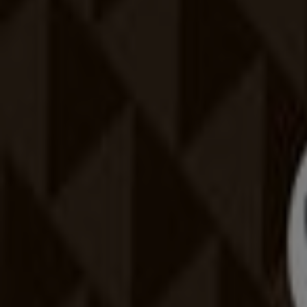
Szórólapok és legjobb ajánlatok Tis
Teddy
gluténmentes pizza
szóda
mosógép
paradicsomlé
Lam
Sport más városokban
Budapest
Debrecen
Miskolc
Szeged
Győr
Pécs
Veszprém
Nézz meg több várost
Sport a mindennapi élet egyik fontos kiegészítő tevékeny
sport fontos a testi, szellemi erőnlét megőrzésében.
A Sport ajánlataihoz
Reklám