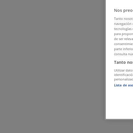
Tiendeo Tiszaújváros-en
»
Nos preo
Sport Kínálat Tiszaújvárosen
Tanto nosot
navegación o
Reklám
tecnologías 
para proporc
de ser relev
consentimien
parte inferi
consulta nue
Tanto no
Utilizar dato
identificaci
personalizad
Lista de as