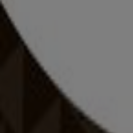
-2 napok
Intersport
Intersport akciós
Lejár 8. 8.-án
Tiszaújváros
BioTech USA
Ajánlatok BioTech USA
Decathlon
Ajánlatok Decathlon