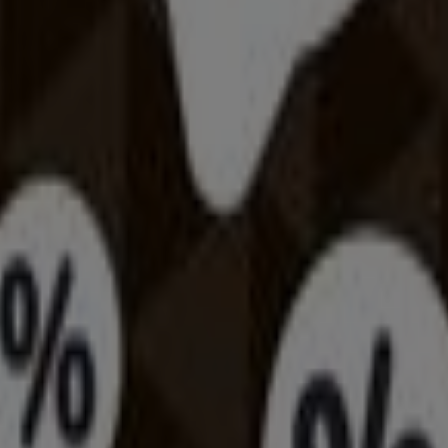
zaújváros városban
inált padló
társalgó bútorok
Állateledel
gluténmentes ételek
Székesfehérvár
Szombathely
Nyíregyháza
Zalaegerszeg
sége. A sportág testre szabott kell, hogy legyen - kornak,