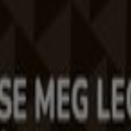
 világszerte újragondolja a helyi vásárlást.