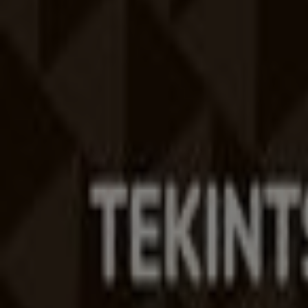
Reklám
A Tiendeo a Shopfully része - ez a technológiai vállalat