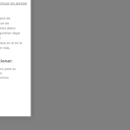
tinuar sin aceptar
atos de
que las
amos datos
 podrían dejar
l
ece en el en la
er más,
ionar:
ivo para su
do
vicios.