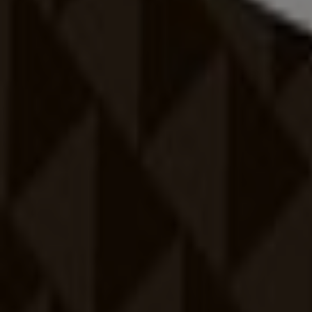
Reklám
Nike
Ajánlatok Nike
Reklám
Sport kategóriájú katalogusok Tisz