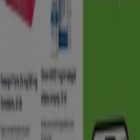
Gyöngy Patikák
Gyöngy Patikák akciós
Lejár 8. 31.-án
Hódmezővásárhely