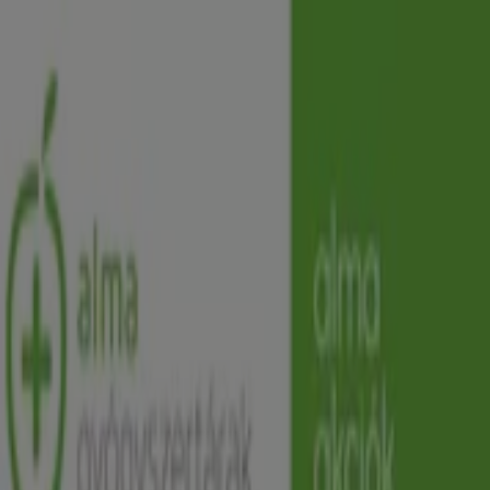
Ön itt van:
Hódmezővásárhely
Featured
Hiper-Szupermarketek
Ruházat, cipők és
kiegészítők
Elektronika
Otthon, kert és
barkácsolás
Gyógyszertárak és szépség
Sport
Gyermekek
és szabadidő
Autók, motorkerékpárok és
alkatrészek
Éttermek
Bankok és szolgáltatások
Reklám
Gyógyszertárak Hódmezővásárhely