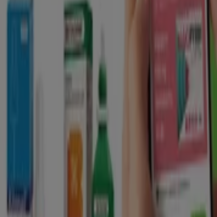
Zalaegerszeg
Kecskemét
Kaposvár
Eger
Sopron
Szolnok
Veszprém
Nézz meg több várost
A jó minőségű , testileg, lelkileg kiegyensúlyozott teljes
értékű élethez nagy segítséget nyújt a gyógyszeripar úgy
a betegségek megelőzésében, mint a gyógyításban. A
külső és jó megjelenés kialakításában a szépségipar áll
segítségünkre.
A Gyógyszertárak és szépség ajánlataihoz
Reklám