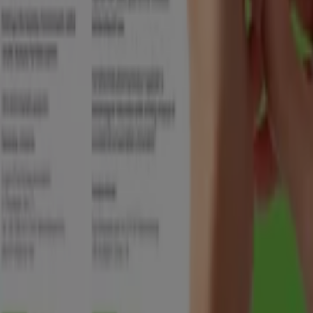
A Tiendeo a Shopfully része - ez a technológiai vállalat
világszerte újragondolja a helyi vásárlást.
Tiendeo
Tevékenységeink
Üzleti megoldások
Hírek és média
Dolgozz velünk
Lépj velünk kapcsolatba
Marketing és üzleti célú megkeresések
Az üzlet helytelenül található a térképen
Heti hirdetési visszajelzés
Technikai problémák és általános visszajelzések