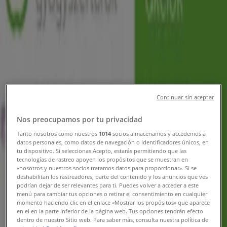
- Promóciók & Szórólap
Tiendeo Hódmezővásárhely-en
»
Gyógyszertárak és szépség Kínálat
Hódmezővásárhelyen
Új
Continuar sin aceptar
Rossmann
Nos preocupamos por tu privacidad
Tanto nosotros como nuestros
1014
socios almacenamos y accedemos a
Rossmann akciós
datos personales, como datos de navegación o identificadores únicos, en
tu dispositivo. Si seleccionas Acepto, estarás permitiendo que las
Lejár 8. 16.-án
Hódmezővásárhely
tecnologías de rastreo apoyen los propósitos que se muestran en
Új
«nosotros y nuestros socios tratamos datos para proporcionar». Si se
deshabilitan los rastreadores, parte del contenido y los anuncios que ves
podrían dejar de ser relevantes para ti. Puedes volver a acceder a este
menú para cambiar tus opciones o retirar el consentimiento en cualquier
momento haciendo clic en el enlace «Mostrar los propósitos» que aparece
Rossmann
en el en la parte inferior de la página web. Tus opciones tendrán efecto
dentro de nuestro Sitio web. Para saber más, consulta nuestra política de