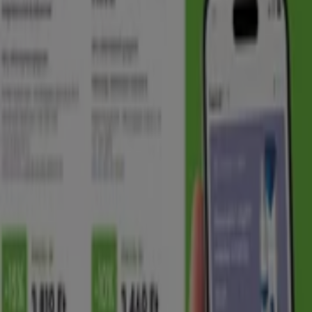
Alma Gyógyszertárak
2026 . augusztus
Lejár 8. 31.-án
Hódmezővásárhely
Mutass többet
Reklám