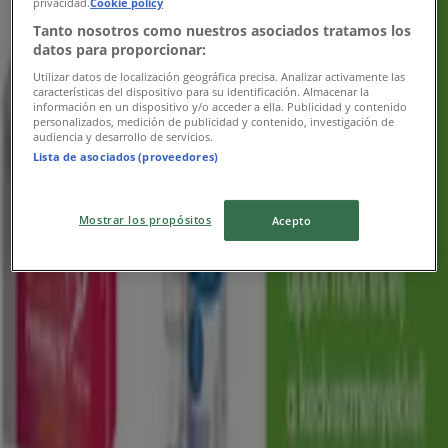
Ajánlatok kedvezményvadászoknak
privacidad.
Cookie policy
Tanto nosotros como nuestros asociados tratamos los
Lejár 9. 6.-án
Hódmezővásárhely
datos para proporcionar:
-5 napok
Utilizar datos de localización geográfica precisa. Analizar activamente las
características del dispositivo para su identificación. Almacenar la
información en un dispositivo y/o acceder a ella. Publicidad y contenido
personalizados, medición de publicidad y contenido, investigación de
audiencia y desarrollo de servicios.
goods market
Lista de asociados (proveedores)
Különleges ajánlatok Önnek
Mostrar los propósitos
Acepto
Lejár 8. 15.-án
Hódmezővásárhely
-5 napok
goods market
goods market akciós
Lejár 8. 15.-án
Hódmezővásárhely
Reklám