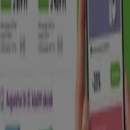
Gyógyszertárak és szépség
kategóriájú katalogusok
Hódmezővásárhely városában
Szórólapok és legjobb ajánlatok
Hódmezővásárhely városban
Teddy
gluténmentes
pizza
szóda
mosógép
paradicsomlé
Laminált padló
társalgó
bútorok
Állateledel
gluténmentes ételek
Gyógyszertárak és szépség más
városokban
Budapest
Debrecen
Miskolc
Szeged
Győr
Pécs
Székesfehérvár
Szombathely
Nyíregyháza