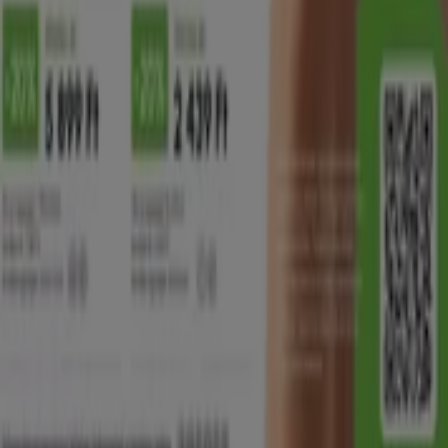
Lista
Márkák
Helyi márkák
Kereskedők
Közeli üzletek
Termékek
Helyi termékek
Városok
Töltsd le a Tiendeo aplikációt
Copyright © Tiendeo ® 2026 · Shopfully Marketing S.L.U. –