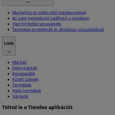
Marketing és üzleti célú megkeresések
Az üzlet helytelenül található a térképen
Heti hirdetési visszajelzés
Technikai problémák és általános visszajelzések
Lista
Márkák
Helyi márkák
Kereskedők
Közeli üzletek
Termékek
Helyi termékek
Városok
Töltsd le a Tiendeo aplikációt