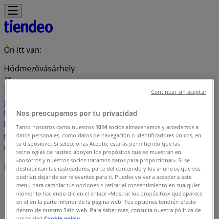
Ön itt van:
Hódmezővásárhely
Continuar sin aceptar
Featured
Hiper-Szupermarketek
Ruházat, cipők és
kiegészítők
Elektronika
Otthon, kert és
Nos preocupamos por tu privacidad
barkácsolás
Gyógyszertárak és szépség
Sport
Gyermekek
Tanto nosotros como nuestros
1014
socios almacenamos y accedemos a
és szabadidő
Autók, motorkerékpárok és
datos personales, como datos de navegación o identificadores únicos, en
tu dispositivo. Si seleccionas Acepto, estarás permitiendo que las
alkatrészek
Éttermek
Bankok és szolgáltatások
tecnologías de rastreo apoyen los propósitos que se muestran en
«nosotros y nuestros socios tratamos datos para proporcionar». Si se
Helyi márkák
deshabilitan los rastreadores, parte del contenido y los anuncios que ves
podrían dejar de ser relevantes para ti. Puedes volver a acceder a este
menú para cambiar tus opciones o retirar el consentimiento en cualquier
Tiendeo Hódmezővásárhely-en
»
momento haciendo clic en el enlace «Mostrar los propósitos» que aparece
en el en la parte inferior de la página web. Tus opciones tendrán efecto
Márkaindex
dentro de nuestro Sitio web. Para saber más, consulta nuestra política de
privacidad.
Cookie policy