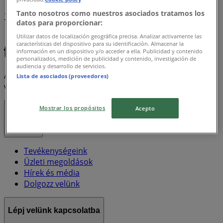
Tanto nosotros como nuestros asociados tratamos los
1
datos para proporcionar:
Utilizar datos de localización geográfica precisa. Analizar activamente las
Xxl
Electrolux
características del dispositivo para su identificación. Almacenar la
información en un dispositivo y/o acceder a ella. Publicidad y contenido
personalizados, medición de publicidad y contenido, investigación de
audiencia y desarrollo de servicios.
A Tiendeo a Shopfully része - ez a technológiai vállalat
Lista de asociados (proveedores)
világszerte újragondolja a helyi vásárlást.
Mostrar los propósitos
Acepto
Tiendeo
Tevékenységeink
Üzleti megoldások
Hírek és média
Dolgozz velünk
Lépj velünk kapcsolatba