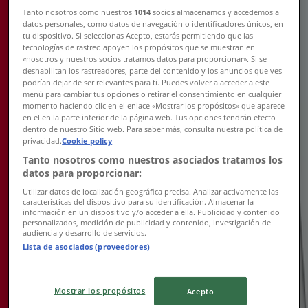
Tanto nosotros como nuestros
1014
socios almacenamos y accedemos a
datos personales, como datos de navegación o identificadores únicos, en
tu dispositivo. Si seleccionas Acepto, estarás permitiendo que las
tecnologías de rastreo apoyen los propósitos que se muestran en
Euronics
«nosotros y nuestros socios tratamos datos para proporcionar». Si se
deshabilitan los rastreadores, parte del contenido y los anuncios que ves
podrían dejar de ser relevantes para ti. Puedes volver a acceder a este
Euronics akciós
menú para cambiar tus opciones o retirar el consentimiento en cualquier
momento haciendo clic en el enlace «Mostrar los propósitos» que aparece
Lejár 8. 12.-án
en el en la parte inferior de la página web. Tus opciones tendrán efecto
dentro de nuestro Sitio web. Para saber más, consulta nuestra política de
privacidad.
Cookie policy
Tanto nosotros como nuestros asociados tratamos los
datos para proporcionar:
Euronics
Utilizar datos de localización geográfica precisa. Analizar activamente las
características del dispositivo para su identificación. Almacenar la
Különleges ajánlatok Önnek
información en un dispositivo y/o acceder a ella. Publicidad y contenido
personalizados, medición de publicidad y contenido, investigación de
audiencia y desarrollo de servicios.
Lejár 8. 31.-án
177 m - Kapuvár
Lista de asociados (proveedores)
Új
Mostrar los propósitos
Acepto