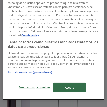
tecnologías de rastreo apoyen los propósitos que se muestran en
«nosotros y nuestros socios tratamos datos para proporcionar». Si se
deshabilitan los rastreadores, parte del contenido y los anuncios que ves
podrían dejar de ser relevantes para ti. Puedes volver a acceder a este
menú para cambiar tus opciones o retirar el consentimiento en cualquier
Best Byte
momento haciendo clic en el enlace «Mostrar los propósitos» que aparece
en el en la parte inferior de la página web. Tus opciones tendrán efecto
Best Byte akciós
dentro de nuestro Sitio web. Para saber más, consulta nuestra política de
privacidad.
Cookie policy
Lejár 8. 31.-án
Tanto nosotros como nuestros asociados tratamos los
{"numCatalogs":1}
datos para proporcionar:
Utilizar datos de localización geográfica precisa. Analizar activamente las
Menetrendek és címek Best Byte
características del dispositivo para su identificación. Almacenar la
información en un dispositivo y/o acceder a ella. Publicidad y contenido
personalizados, medición de publicidad y contenido, investigación de
audiencia y desarrollo de servicios.
Lista de asociados (proveedores)
Best Byte
Mostrar los propósitos
Acepto
Mészáros Lőrinc utca 13., Győr
622 m