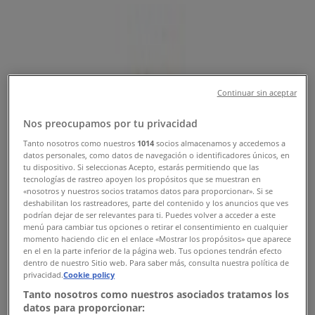
Akciós újság
Tiendeo Ács-en
»
Sport Kínálat Ácsen
Continuar sin aceptar
Nos preocupamos por tu privacidad
Intersport
Tanto nosotros como nuestros
1014
socios almacenamos y accedemos a
Nyári kiárusítás akciós ajánlatok
datos personales, como datos de navegación o identificadores únicos, en
tu dispositivo. Si seleccionas Acepto, estarás permitiendo que las
INTERSPORT
tecnologías de rastreo apoyen los propósitos que se muestran en
«nosotros y nuestros socios tratamos datos para proporcionar». Si se
deshabilitan los rastreadores, parte del contenido y los anuncios que ves
Lejár 8. 16.-án
Ács
podrían dejar de ser relevantes para ti. Puedes volver a acceder a este
-2 napok
menú para cambiar tus opciones o retirar el consentimiento en cualquier
momento haciendo clic en el enlace «Mostrar los propósitos» que aparece
en el en la parte inferior de la página web. Tus opciones tendrán efecto
dentro de nuestro Sitio web. Para saber más, consulta nuestra política de
Intersport
privacidad.
Cookie policy
Tanto nosotros como nuestros asociados tratamos los
Intersport akciós
datos para proporcionar: