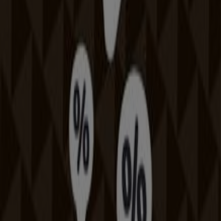
Budapest
Debrecen
Miskolc
Szeged
Győr
Pécs
Székesfehérvár
Szombathely
Nyíregyháza
Zalaegerszeg
Kecskemét
Kaposvár
Eger
Sopron
Szolnok
Veszprém
Nézz meg több várost
Sport a mindennapi élet egyik fontos kiegészítő
tevékenysége. A sportág testre szabott kell, hogy legyen -
kornak, nemnek, egészségi állapotnak, időjárásnak
megfelelően. A sport fontos a testi, szellemi erőnlét
megőrzésében.
A Sport ajánlataihoz
Reklám