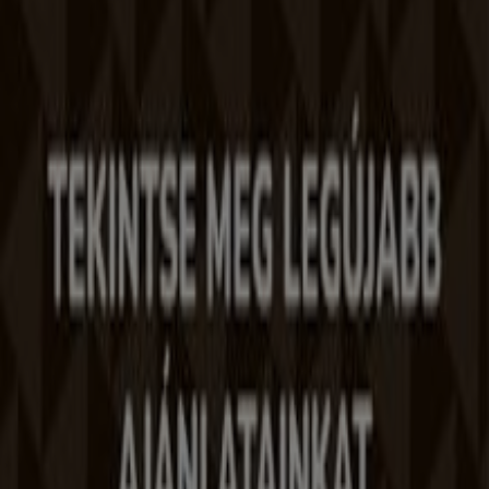
A Tiendeo a Shopfully része - ez a technológiai vállalat
világszerte újragondolja a helyi vásárlást.
Tiendeo
Tevékenységeink
Üzleti megoldások
Hírek és média
Dolgozz velünk
Lépj velünk kapcsolatba
Marketing és üzleti célú megkeresések
Az üzlet helytelenül található a térképen