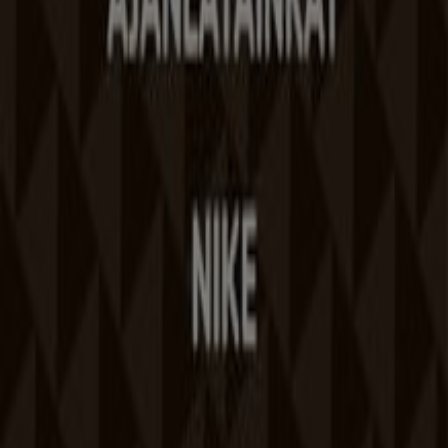
Heti hirdetési visszajelzés
Technikai problémák és általános visszajelzések
Lista
Márkák
Helyi márkák
Kereskedők
Közeli üzletek
Termékek
Helyi termékek
Városok
Töltsd le a Tiendeo aplikációt