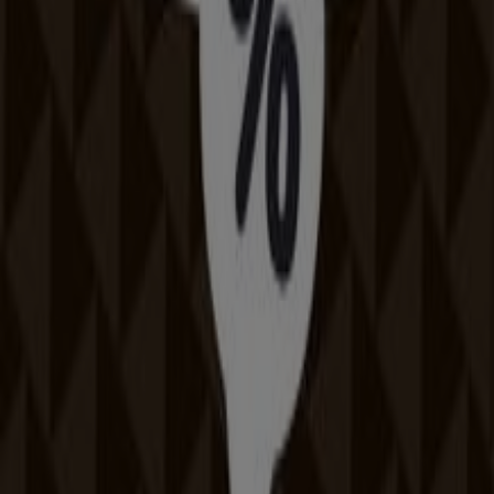
Sport kategóriájú katalogusok Ács
városában
Szórólapok és legjobb ajánlatok Ács
városban
Teddy
gluténmentes
pizza
szóda
mosógép
paradicsomlé
Laminált padló
társalgó
bútorok
Állateledel
gluténmentes ételek
Sport más városokban