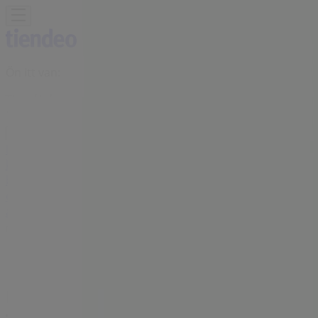
Ön itt van:
Tiszaújváros
Featured
Hiper-Szupermarketek
Ruházat, cipők és
kiegészítők
Elektronika
Otthon, kert és
barkácsolás
Gyógyszertárak és szépség
Sport
Gyermekek
és szabadidő
Autók, motorkerékpárok és
alkatrészek
Éttermek
Bankok és szolgáltatások
Reklám
BENU Gyógyszertárak Üzletek