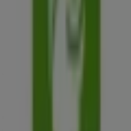
BENU Gyógyszertárak Katalógusai a
városban: Tiszaújváros
BENU Gyógyszertárak
BENU Gyógyszertárak akciós