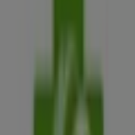
BENU Gyógyszertárak
Fő U. 29, Tiszaújváros
7.5 km
Nyitva
Reklám