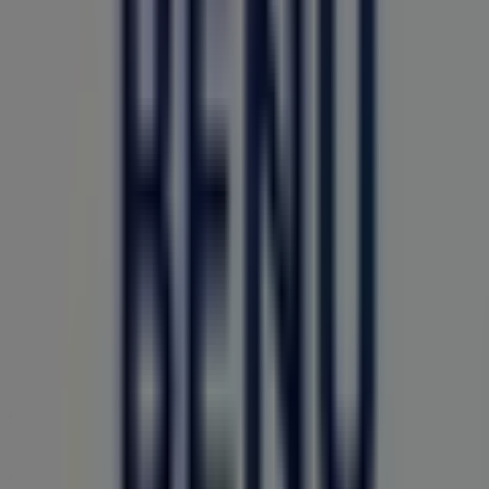
A Tiendeo a Shopfully része - ez a technológiai vállalat