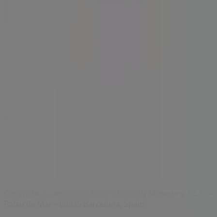
Lista
Márkák
Helyi márkák
Kereskedők
Közeli üzletek
Termékek
Helyi termékek
Városok
Töltsd le a Tiendeo aplikációt
Copyright © Tiendeo ® 2026 · Shopfully Marketing S.L.U. –
Palau de Mar – 08039 Barcelona, Spain