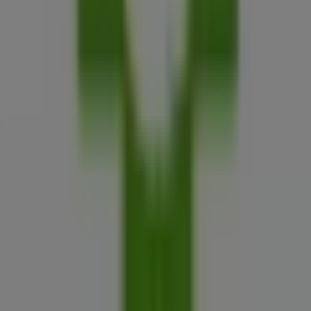
Lejár 12. 31.-án
BENU Gyógyszertárak üzletek
városai
BENU Gyógyszertárak Polgár
BENU Gyógyszertárak
Mezőcsát
BENU Gyógyszertárak Emőd
BENU
Gyógyszertárak Alsózsolca
BENU Gyógyszertárak
Tiszavasvári
BENU Gyógyszertárak Szerencs
BENU
Gyógyszertárak Miskolc
BENU Gyógyszertárak Tokaj
BENU Gyógyszertárak Hajdúdorog
BENU
Gyógyszertárak Hajdúböszörmény
BENU
Gyógyszertárak Tiszafüred
BENU Gyógyszertárak Encs
Nézz meg több várost
A Gyógyszertárak és szépség egyéb
üzletei Tiszaújváros városában