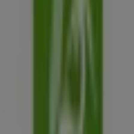
BENU Gyógyszertárak
Hősök tere 33., Mezőcsát
14.8 km
Nyitva
Reklám