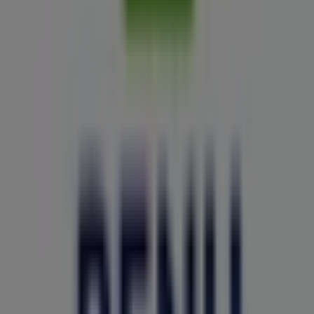
lehessen részed.
Ne hagyd ki a
BENU Gyógyszertárak
ajánlatait
a
Tiszaújváros
üzleteiben, és maradj naprakész a legjobb
árakkal
2026 augusztus
folyamán. A Tiendeo-n mindig
megtalálod a legjobb üzleteket és vásárlási lehetőségeket
Tiszaújváros
-ben. Kezd el felfedezni az üzleteket és a
Neked szóló promóciókat még ma!
Reklám