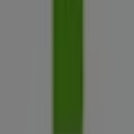
BENU Gyógyszertárak
Üdvözlünk a Tiendeo-nál! Ez a legjobb választás nemcsak
a legjobb
ajánlatok
,
katalógusok
és
promóciók
megtalálásához, hanem
Tiszaújváros
legkiemelkedőbb
üzleteinek felfedezéséhez is.
2026 augusztus
hónapjában
platformunkon megismerheted a
BENU Gyógyszertárak
legújabb ajánlatait, valamint a hozzád legközelebbi
üzletek elhelyezkedését és részleteit
Tiszaújváros
területén.
A Tiendeo-n nemcsak
promóciókhoz
és
kedvezményekhez férhetsz hozzá, hanem városod fizikai
üzleteiről is teljes körű információt kaphatsz. Böngészd a
BENU Gyógyszertárak
katalógusait, keresd meg az
üzleteket
Tiszaújváros
-ben, és fedezd fel azokat a
termékeket, amelyekkel ebben a
augusztus
hónapban
jelentős összegeket takaríthatsz meg. Ezen kívül pontos
üzlethelyszíneket, nyitvatartási időket és minden fontos
részletet biztosítunk, hogy teljes vásárlási élményben