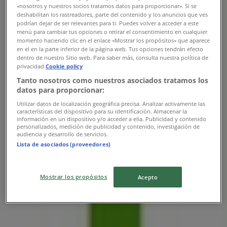
«nosotros y nuestros socios tratamos datos para proporcionar». Si se
deshabilitan los rastreadores, parte del contenido y los anuncios que ves
podrían dejar de ser relevantes para ti. Puedes volver a acceder a este
menú para cambiar tus opciones o retirar el consentimiento en cualquier
BENU Gyógyszertárak
momento haciendo clic en el enlace «Mostrar los propósitos» que aparece
en el en la parte inferior de la página web. Tus opciones tendrán efecto
Hősök útja 15, Polgár
dentro de nuestro Sitio web. Para saber más, consulta nuestra política de
privacidad.
Cookie policy
7.3 km
Tanto nosotros como nuestros asociados tratamos los
datos para proporcionar:
Nyitva
Utilizar datos de localización geográfica precisa. Analizar activamente las
características del dispositivo para su identificación. Almacenar la
información en un dispositivo y/o acceder a ella. Publicidad y contenido
personalizados, medición de publicidad y contenido, investigación de
audiencia y desarrollo de servicios.
Lista de asociados (proveedores)
BENU Gyógyszertárak
Mostrar los propósitos
Acepto
Sport Tér 1, Tiszaújváros
7.3 km
Nyitva