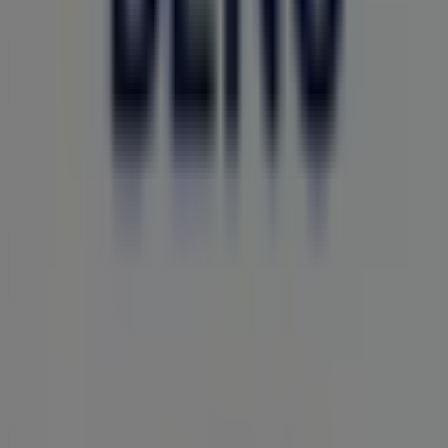
világszerte újragondolja a helyi vásárlást.
Tiendeo
Tevékenységeink
Üzleti megoldások
Hírek és média
Dolgozz velünk
Lépj velünk kapcsolatba
Marketing és üzleti célú megkeresések
Az üzlet helytelenül található a térképen
Heti hirdetési visszajelzés
Technikai problémák és általános visszajelzések