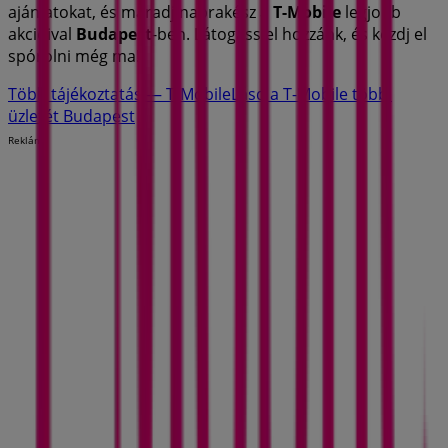
ajánlatokat, és maradj naprakész a
T-Mobile
legjobb
akcióival
Budapest
-ben. Látogass el hozzánk, és kezdj el
spórolni még ma!
Több tájékoztatás — T-Mobile
Lásd a T-Mobile többi
üzletét Budapest
Reklám