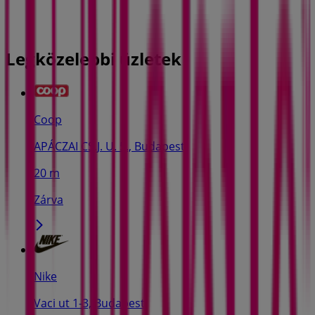
Legközelebbi üzletek
Coop
APÁCZAI CS.J. U. 5., Budapest
20 m
Zárva
Nike
Vaci ut 1-3, Budapest