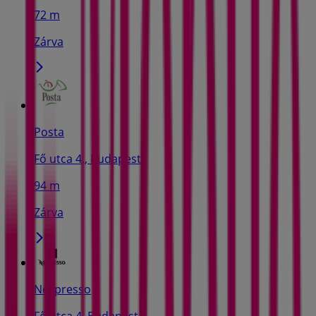
72 m
Zárva
Posta
Fő utca 4., Budapest
94 m
Zárva
Nespresso
Fő utca 4, Budapest