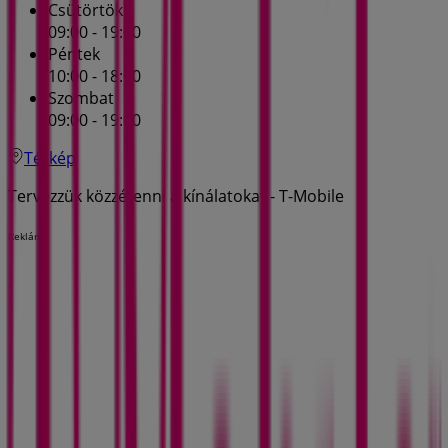
Csütörtök
09:00 - 19:00
Péntek
10:00 - 18:00
Szombat
09:00 - 19:00
Térkép
Tervezzük közzétenni a kínálatokat - T-Mobile
Reklám