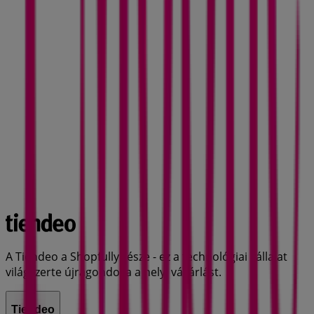
A Tiendeo a Shopfully része - ez a technológiai vállalat
világszerte újragondolja a helyi vásárlást.
Tiendeo