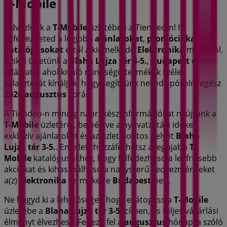
T-Mobile
Üdvözlünk a
T-Mobile
üzletében a Tiendeo-n! Itt
felfedezheted a legjobb
ajánlatokat
,
promóciókat
és
katalógusokat
ettől a kiemelkedő
Elektronika
márkától.
Fizikai üzletünk a
Blaha Lujza tér 3-5.
,
Budapest
címen
található, ahol kiváló minőségű termékek széles
választékát kínáljuk, hogy segítsünk neked spórolni egész
2026 augusztus
során.
A Tiendeo-n mindig naprakész információkat nyújtunk a
T-Mobile
üzletéről, beleértve a nyitvatartási időket,
exkluzív ajánlatokat és az üzlet pontos helyét
Blaha
Lujza tér 3-5.
. Emellett hozzáférhetsz a legújabb
T-
Mobile
katalógusokhoz, hogy felfedezhesd a legfrissebb
akciókat és kihasználhasd a nagyszerű kedvezményeket
a(z)
Elektronika
termékeire
Budapest
-ben.
Ne hagyd ki a lehetőséget, hogy ellátogass a
T-Mobile
üzletébe a
Blaha Lujza tér 3-5.
címen, és teljes vásárlási
élményt élvezhess. Fedezd fel a
augusztus
hónapra szóló