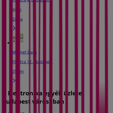
94 m
Zárva
Magnet Bank
Fő utca 12., Budapest
257 m
A Elektronika egyéb üzletei
Budapest városában