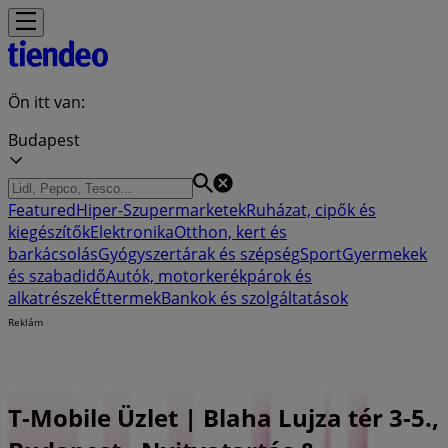
Ön itt van:
Budapest
Featured
Hiper-Szupermarketek
Ruházat, cipők és
kiegészítők
Elektronika
Otthon, kert és
barkácsolás
Gyógyszertárak és szépség
Sport
Gyermekek
és szabadidő
Autók, motorkerékpárok és
alkatrészek
Éttermek
Bankok és szolgáltatások
Reklám
T-Mobile Üzlet | Blaha Lujza tér 3-5.,