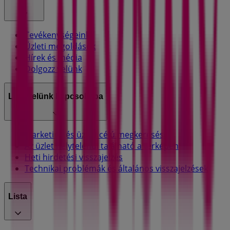
Tevékenységeink
Üzleti megoldások
Hírek és média
Dolgozz velünk
Lépj velünk kapcsolatba
Marketing és üzleti célú megkeresések
Az üzlet helytelenül található a térképen
Heti hirdetési visszajelzés
Technikai problémák és általános visszajelzések
Lista