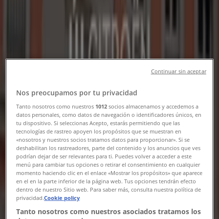
Zárva
Citroën
Continuar sin aceptar
Vizsla u. 2-4, Budapest
Nos preocupamos por tu privacidad
Tanto nosotros como nuestros
1012
socios almacenamos y accedemos a
4.4 km
datos personales, como datos de navegación o identificadores únicos, en
tu dispositivo. Si seleccionas Acepto, estarás permitiendo que las
Zárva
tecnologías de rastreo apoyen los propósitos que se muestran en
«nosotros y nuestros socios tratamos datos para proporcionar». Si se
deshabilitan los rastreadores, parte del contenido y los anuncios que ves
podrían dejar de ser relevantes para ti. Puedes volver a acceder a este
menú para cambiar tus opciones o retirar el consentimiento en cualquier
momento haciendo clic en el enlace «Mostrar los propósitos» que aparece
en el en la parte inferior de la página web. Tus opciones tendrán efecto
dentro de nuestro Sitio web. Para saber más, consulta nuestra política de
Citroën
privacidad.
Cookie policy
Bécsi út 178, Budapest
Tanto nosotros como nuestros asociados tratamos los