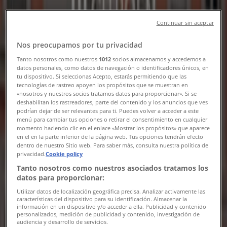
Continuar sin aceptar
Citroën
Nos preocupamos por tu privacidad
Új C5 Aircross
Tanto nosotros como nuestros
1012
socios almacenamos y accedemos a
Lejár 12. 31.-án
datos personales, como datos de navegación o identificadores únicos, en
tu dispositivo. Si seleccionas Acepto, estarás permitiendo que las
tecnologías de rastreo apoyen los propósitos que se muestran en
«nosotros y nuestros socios tratamos datos para proporcionar». Si se
deshabilitan los rastreadores, parte del contenido y los anuncios que ves
podrían dejar de ser relevantes para ti. Puedes volver a acceder a este
Citroën
menú para cambiar tus opciones o retirar el consentimiento en cualquier
momento haciendo clic en el enlace «Mostrar los propósitos» que aparece
ë-Spacetourer
en el en la parte inferior de la página web. Tus opciones tendrán efecto
dentro de nuestro Sitio web. Para saber más, consulta nuestra política de
privacidad.
Cookie policy
Lejár 12. 31.-án
2.8 km - Budapest
Tanto nosotros como nuestros asociados tratamos los
datos para proporcionar:
Utilizar datos de localización geográfica precisa. Analizar activamente las
Citroën
características del dispositivo para su identificación. Almacenar la
información en un dispositivo y/o acceder a ella. Publicidad y contenido
personalizados, medición de publicidad y contenido, investigación de
C3 Aircross
audiencia y desarrollo de servicios.