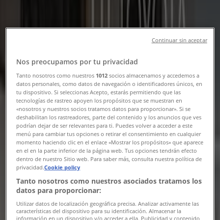
Legújabb ajánlat:
2026. 01. 01.
Continuar sin aceptar
Nos preocupamos por tu privacidad
Tanto nosotros como nuestros
1012
socios almacenamos y accedemos a
Citroën
datos personales, como datos de navegación o identificadores únicos, en
tu dispositivo. Si seleccionas Acepto, estarás permitiendo que las
Új C5 Aircross
tecnologías de rastreo apoyen los propósitos que se muestran en
«nosotros y nuestros socios tratamos datos para proporcionar». Si se
deshabilitan los rastreadores, parte del contenido y los anuncios que ves
Lejár 12. 31.-án
podrían dejar de ser relevantes para ti. Puedes volver a acceder a este
menú para cambiar tus opciones o retirar el consentimiento en cualquier
momento haciendo clic en el enlace «Mostrar los propósitos» que aparece
en el en la parte inferior de la página web. Tus opciones tendrán efecto
dentro de nuestro Sitio web. Para saber más, consulta nuestra política de
Citroën
privacidad.
Cookie policy
Tanto nosotros como nuestros asociados tratamos los
ë-Spacetourer
datos para proporcionar:
Utilizar datos de localización geográfica precisa. Analizar activamente las
Lejár 12. 31.-án
2.7 km - Tatabánya
características del dispositivo para su identificación. Almacenar la
información en un dispositivo y/o acceder a ella. Publicidad y contenido