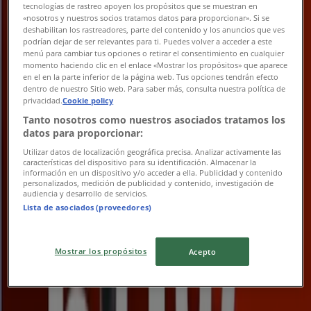
tecnologías de rastreo apoyen los propósitos que se muestran en
«nosotros y nuestros socios tratamos datos para proporcionar». Si se
deshabilitan los rastreadores, parte del contenido y los anuncios que ves
podrían dejar de ser relevantes para ti. Puedes volver a acceder a este
menú para cambiar tus opciones o retirar el consentimiento en cualquier
momento haciendo clic en el enlace «Mostrar los propósitos» que aparece
en el en la parte inferior de la página web. Tus opciones tendrán efecto
dentro de nuestro Sitio web. Para saber más, consulta nuestra política de
privacidad.
Cookie policy
Tanto nosotros como nuestros asociados tratamos los
datos para proporcionar:
Utilizar datos de localización geográfica precisa. Analizar activamente las
características del dispositivo para su identificación. Almacenar la
{"numCatalogs":0}
información en un dispositivo y/o acceder a ella. Publicidad y contenido
personalizados, medición de publicidad y contenido, investigación de
Menetrendek és címek Mayo Chix
audiencia y desarrollo de servicios.
Lista de asociados (proveedores)
Mostrar los propósitos
Acepto
Mayo Chix
Szent István u 13., Tiszaújváros
1.9 km