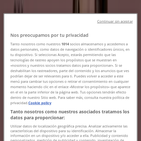
Continuar sin aceptar
Pepco
Nos preocupamos por tu privacidad
Kedvezmények és akciók
Tanto nosotros como nuestros
1014
socios almacenamos y accedemos a
datos personales, como datos de navegación o identificadores únicos, en
Lejár 8. 21.-án
tu dispositivo. Si seleccionas Acepto, estarás permitiendo que las
tecnologías de rastreo apoyen los propósitos que se muestran en
«nosotros y nuestros socios tratamos datos para proporcionar». Si se
deshabilitan los rastreadores, parte del contenido y los anuncios que ves
podrían dejar de ser relevantes para ti. Puedes volver a acceder a este
menú para cambiar tus opciones o retirar el consentimiento en cualquier
Pepco
momento haciendo clic en el enlace «Mostrar los propósitos» que aparece
en el en la parte inferior de la página web. Tus opciones tendrán efecto
Pepco akciós
dentro de nuestro Sitio web. Para saber más, consulta nuestra política de
privacidad.
Cookie policy
Lejár 8. 31.-án
1.1 km - Szolnok
Tanto nosotros como nuestros asociados tratamos los
datos para proporcionar:
Utilizar datos de localización geográfica precisa. Analizar activamente las
características del dispositivo para su identificación. Almacenar la
Pepco
información en un dispositivo y/o acceder a ella. Publicidad y contenido
personalizados, medición de publicidad y contenido, investigación de