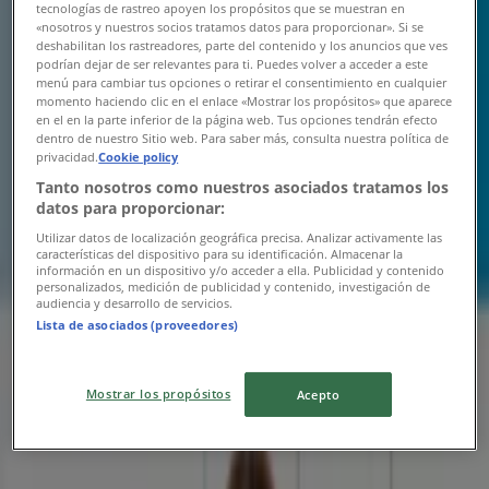
tecnologías de rastreo apoyen los propósitos que se muestran en
«nosotros y nuestros socios tratamos datos para proporcionar». Si se
deshabilitan los rastreadores, parte del contenido y los anuncios que ves
podrían dejar de ser relevantes para ti. Puedes volver a acceder a este
menú para cambiar tus opciones o retirar el consentimiento en cualquier
momento haciendo clic en el enlace «Mostrar los propósitos» que aparece
en el en la parte inferior de la página web. Tus opciones tendrán efecto
dentro de nuestro Sitio web. Para saber más, consulta nuestra política de
privacidad.
Cookie policy
Tanto nosotros como nuestros asociados tratamos los
datos para proporcionar:
{"numCatalogs":0}
Utilizar datos de localización geográfica precisa. Analizar activamente las
características del dispositivo para su identificación. Almacenar la
información en un dispositivo y/o acceder a ella. Publicidad y contenido
Menetrendek és címek H&M
personalizados, medición de publicidad y contenido, investigación de
audiencia y desarrollo de servicios.
Lista de asociados (proveedores)
Mostrar los propósitos
Acepto
H&M
londoni krt 3., Szeged
257 m