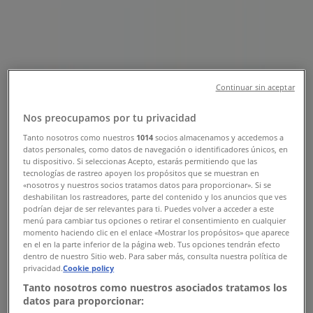
Telefonszámok , Nyitvatartás &
Címek
Tiendeo Sárvár-en
»
Elektronika Kínálat Sárváren
»
Yettel Sárvár
»
Continuar sin aceptar
Yettel üzletek Sárvár
Nos preocupamos por tu privacidad
Tanto nosotros como nuestros
1014
socios almacenamos y accedemos a
datos personales, como datos de navegación o identificadores únicos, en
tu dispositivo. Si seleccionas Acepto, estarás permitiendo que las
Yettel
tecnologías de rastreo apoyen los propósitos que se muestran en
«nosotros y nuestros socios tratamos datos para proporcionar». Si se
Hunyadi utca 1 F/3, Sárvár
deshabilitan los rastreadores, parte del contenido y los anuncios que ves
podrían dejar de ser relevantes para ti. Puedes volver a acceder a este
153 m
menú para cambiar tus opciones o retirar el consentimiento en cualquier
momento haciendo clic en el enlace «Mostrar los propósitos» que aparece
en el en la parte inferior de la página web. Tus opciones tendrán efecto
Zárva
dentro de nuestro Sitio web. Para saber más, consulta nuestra política de
privacidad.
Cookie policy
Tanto nosotros como nuestros asociados tratamos los
datos para proporcionar: