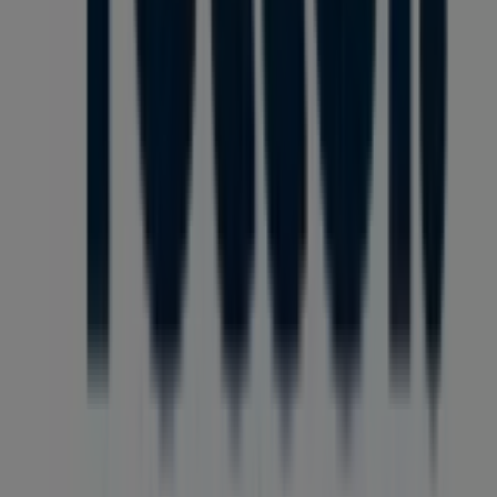
A Tiendeo a Shopfully része - ez a technológiai vállalat
világszerte újragondolja a helyi vásárlást.
Tiendeo
Tevékenységeink
Üzleti megoldások
Hírek és média
Dolgozz velünk
Lépj velünk kapcsolatba
Marketing és üzleti célú megkeresések
Az üzlet helytelenül található a térképen
Heti hirdetési visszajelzés
Technikai problémák és általános visszajelzések