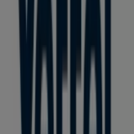
A Elektronika egyéb üzletei Sárvár
városában
Yettel
Üdvözlünk a Tiendeo-nál! Ez a legjobb választás nemcsak
a legjobb
ajánlatok
,
katalógusok
és
promóciók
megtalálásához, hanem
Sárvár
legkiemelkedőbb
üzleteinek felfedezéséhez is.
2026 augusztus
hónapjában
platformunkon megismerheted a
Yettel
legújabb
ajánlatait, valamint a hozzád legközelebbi üzletek
elhelyezkedését és részleteit
Sárvár
területén.
A Tiendeo-n nemcsak
promóciókhoz
és
kedvezményekhez férhetsz hozzá, hanem városod fizikai
üzleteiről is teljes körű információt kaphatsz. Böngészd a
Yettel
katalógusait, keresd meg az üzleteket
Sárvár
-ben,
és fedezd fel azokat a termékeket, amelyekkel ebben a
augusztus
hónapban jelentős összegeket takaríthatsz