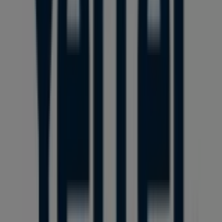
meg. Ezen kívül pontos üzlethelyszíneket, nyitvatartási
időket és minden fontos részletet biztosítunk, hogy teljes
vásárlási élményben lehessen részed.
Ne hagyd ki a
Yettel
ajánlatait
a
Sárvár
üzleteiben, és
maradj naprakész a legjobb árakkal
2026 augusztus
folyamán. A Tiendeo-n mindig megtalálod a legjobb
üzleteket és vásárlási lehetőségeket
Sárvár
-ben. Kezd el
felfedezni az üzleteket és a Neked szóló promóciókat még
ma!
Reklám