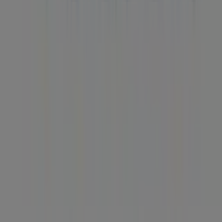
Lista
Márkák
Helyi márkák
Kereskedők
Közeli üzletek
Termékek
Helyi termékek
Városok
Töltsd le a Tiendeo aplikációt
Copyright © Tiendeo ® 2026 · Shopfully Marketing S.L.U. –