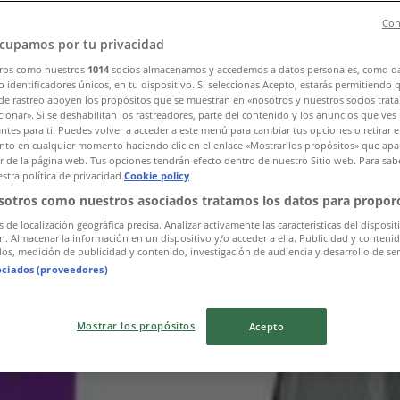
Con
cupamos por tu privacidad
ros como nuestros
1014
socios almacenamos y accedemos a datos personales, como d
 identificadores únicos, en tu dispositivo. Si seleccionas Acepto, estarás permitiendo 
de rastreo apoyen los propósitos que se muestran en «nosotros y nuestros socios trat
ionar». Si se deshabilitan los rastreadores, parte del contenido y los anuncios que ves
antes para ti. Puedes volver a acceder a este menú para cambiar tus opciones o retirar e
to en cualquier momento haciendo clic en el enlace «Mostrar los propósitos» que apar
or de la página web. Tus opciones tendrán efecto dentro de nuestro Sitio web. Para sab
stra política de privacidad.
Cookie policy
sotros como nuestros asociados tratamos los datos para proporc
s de localización geográfica precisa. Analizar activamente las características del disposit
ón. Almacenar la información en un dispositivo y/o acceder a ella. Publicidad y conteni
os, medición de publicidad y contenido, investigación de audiencia y desarrollo de ser
ociados (proveedores)
Mostrar los propósitos
Acepto