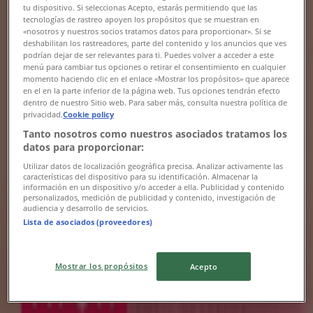
Kategóriák:
Gyógyszertárak és szépség
tu dispositivo. Si seleccionas Acepto, estarás permitiendo que las
tecnologías de rastreo apoyen los propósitos que se muestran en
«nosotros y nuestros socios tratamos datos para proporcionar». Si se
Legújabb ajánlat:
2026. 08. 01.
deshabilitan los rastreadores, parte del contenido y los anuncios que ves
podrían dejar de ser relevantes para ti. Puedes volver a acceder a este
menú para cambiar tus opciones o retirar el consentimiento en cualquier
momento haciendo clic en el enlace «Mostrar los propósitos» que aparece
en el en la parte inferior de la página web. Tus opciones tendrán efecto
dentro de nuestro Sitio web. Para saber más, consulta nuestra política de
privacidad.
Cookie policy
Pingvin Patika
Tanto nosotros como nuestros asociados tratamos los
datos para proporcionar:
Pingvin arhirek extra
Utilizar datos de localización geográfica precisa. Analizar activamente las
características del dispositivo para su identificación. Almacenar la
Lejár 8. 31.-án
información en un dispositivo y/o acceder a ella. Publicidad y contenido
personalizados, medición de publicidad y contenido, investigación de
audiencia y desarrollo de servicios.
Lista de asociados (proveedores)
Pingvin Patika
Mostrar los propósitos
Acepto
2608 Arhirek 230x295mm kisweb
Lejár 8. 31.-án