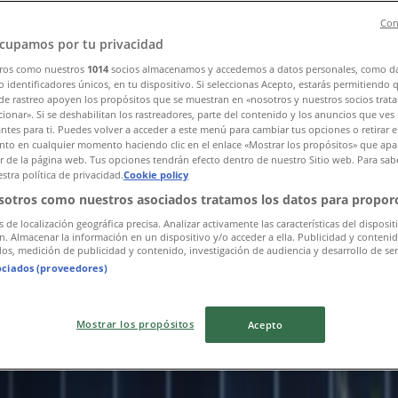
Con
cupamos por tu privacidad
ros como nuestros
1014
socios almacenamos y accedemos a datos personales, como d
 identificadores únicos, en tu dispositivo. Si seleccionas Acepto, estarás permitiendo 
de rastreo apoyen los propósitos que se muestran en «nosotros y nuestros socios trat
ionar». Si se deshabilitan los rastreadores, parte del contenido y los anuncios que ves
antes para ti. Puedes volver a acceder a este menú para cambiar tus opciones o retirar e
to en cualquier momento haciendo clic en el enlace «Mostrar los propósitos» que apar
árak ajánlatait Veszprém városban
or de la página web. Tus opciones tendrán efecto dentro de nuestro Sitio web. Para sab
stra política de privacidad.
Cookie policy
sotros como nuestros asociados tratamos los datos para proporc
városban:
1
s de localización geográfica precisa. Analizar activamente las características del disposit
ón. Almacenar la información en un dispositivo y/o acceder a ella. Publicidad y conteni
os, medición de publicidad y contenido, investigación de audiencia y desarrollo de ser
ociados (proveedores)
Mostrar los propósitos
Acepto