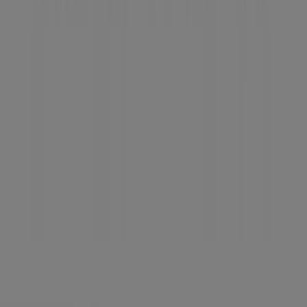
Tevékenységeink
Üzleti megoldások
Hírek és média
Dolgozz velünk
Lépj velünk kapcsolatba
Marketing és üzleti célú megkeresések
Az üzlet helytelenül található a térképen
Heti hirdetési visszajelzés
Technikai problémák és általános visszajelzések
Lista
Márkák