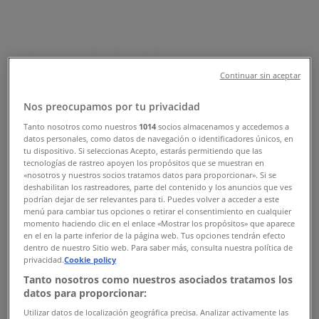
Telefonszámok , Nyitvatartás &
Címek
Tiendeo Székesfehérvár-en
»
Gyógyszertárak és szépség Kínálat
Continuar sin aceptar
Székesfehérváren
»
DOUGLAS Székesfehérvár
»
Nos preocupamos por tu privacidad
Tanto nosotros como nuestros
1014
socios almacenamos y accedemos a
DOUGLAS üzletek Székesfehérvár
datos personales, como datos de navegación o identificadores únicos, en
tu dispositivo. Si seleccionas Acepto, estarás permitiendo que las
tecnologías de rastreo apoyen los propósitos que se muestran en
«nosotros y nuestros socios tratamos datos para proporcionar». Si se
DOUGLAS
deshabilitan los rastreadores, parte del contenido y los anuncios que ves
podrían dejar de ser relevantes para ti. Puedes volver a acceder a este
menú para cambiar tus opciones o retirar el consentimiento en cualquier
Palotai út 1, Székesfehérvár
momento haciendo clic en el enlace «Mostrar los propósitos» que aparece
en el en la parte inferior de la página web. Tus opciones tendrán efecto
1.2 km
dentro de nuestro Sitio web. Para saber más, consulta nuestra política de
privacidad.
Cookie policy
Nyitva
Tanto nosotros como nuestros asociados tratamos los
datos para proporcionar:
Utilizar datos de localización geográfica precisa. Analizar activamente las