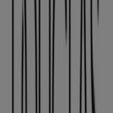
DOUGLAS
ajánlatunk érvényes
Lejár 8. 14.-án
DOUGLAS üzletek városai
DOUGLAS Veszprém
DOUGLAS Budapest
DOUGLAS
Dunakeszi
DOUGLAS Győr
DOUGLAS Kecskemét
Nézz meg több várost
A Gyógyszertárak és szépség egyéb
üzletei Székesfehérvár városában
DOUGLAS
Üdvözlünk a Tiendeo-nál! Ez a legjobb választás nemcsak