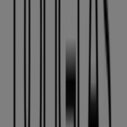
a legjobb
ajánlatok
,
katalógusok
és
promóciók
megtalálásához, hanem
Székesfehérvár
legkiemelkedőbb üzleteinek felfedezéséhez is.
2026
augusztus
hónapjában platformunkon megismerheted
a
DOUGLAS
legújabb ajánlatait, valamint a hozzád
legközelebbi üzletek elhelyezkedését és részleteit
Székesfehérvár
területén.
A Tiendeo-n nemcsak
promóciókhoz
és
kedvezményekhez férhetsz hozzá, hanem városod fizikai
üzleteiről is teljes körű információt kaphatsz. Böngészd a
DOUGLAS
katalógusait, keresd meg az üzleteket
Székesfehérvár
-ben, és fedezd fel azokat a termékeket,
amelyekkel ebben a
augusztus
hónapban jelentős
összegeket takaríthatsz meg. Ezen kívül pontos
üzlethelyszíneket, nyitvatartási időket és minden fontos
részletet biztosítunk, hogy teljes vásárlási élményben
lehessen részed.
Ne hagyd ki a
DOUGLAS
ajánlatait
a
Székesfehérvár
üzleteiben, és maradj naprakész a legjobb árakkal
2026