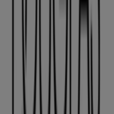
augusztus
folyamán. A Tiendeo-n mindig megtalálod a
legjobb üzleteket és vásárlási lehetőségeket
Székesfehérvár
-ben. Kezd el felfedezni az üzleteket és a
Neked szóló promóciókat még ma!
Reklám