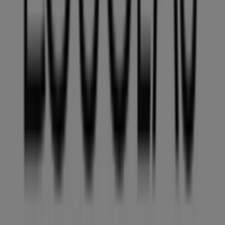
A Tiendeo a Shopfully része - ez a technológiai vállalat
világszerte újragondolja a helyi vásárlást.
Tiendeo