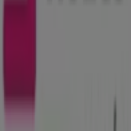
326 m
MFB Bank
szilfákalja utca 6-8, Hajdúszoboszló
331 m
Nyitva
A Gyógyszertárak és szépség egyéb
üzletei Hajdúszoboszló városában
Kulcs Patikak