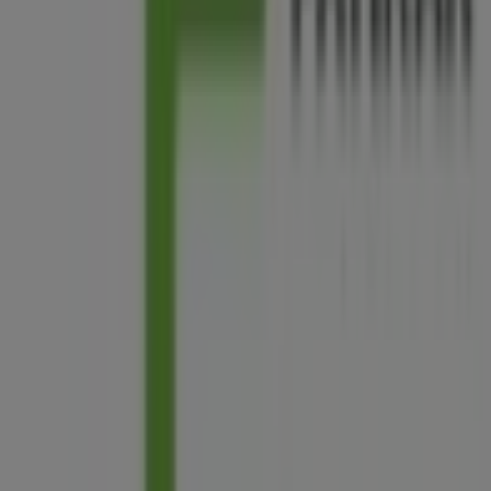
Patikak
legjobb akcióival
Hajdúszoboszló
-ben. Látogass
el hozzánk, és kezdj el spórolni még ma!
Több tájékoztatás — Kulcs Patikak
Lásd a Kulcs Patikak
többi üzletét Hajdúszoboszló
Reklám