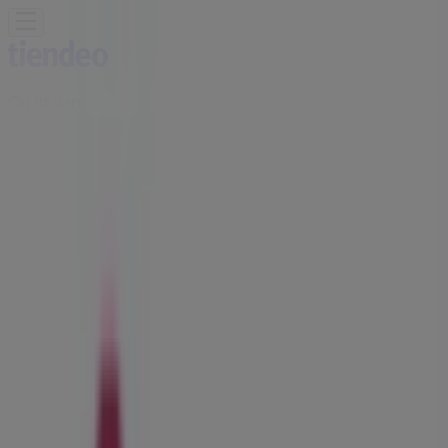
Ön itt van:
Hajdúszoboszló
Featured
Hiper-Szupermarketek
Ruházat, cipők és
kiegészítők
Elektronika
Otthon, kert és
barkácsolás
Gyógyszertárak és szépség
Sport
Gyermekek
és szabadidő
Autók, motorkerékpárok és
alkatrészek
Éttermek
Bankok és szolgáltatások
Reklám
Kulcs Patikak Üzlet | Major Utca 26,