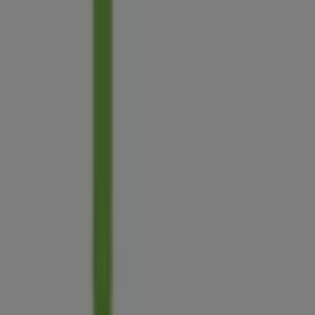
Tevékenységeink
Üzleti megoldások
Hírek és média
Dolgozz velünk
Lépj velünk kapcsolatba
Marketing és üzleti célú megkeresések
Az üzlet helytelenül található a térképen
Heti hirdetési visszajelzés
Technikai problémák és általános visszajelzések
Lista
Márkák