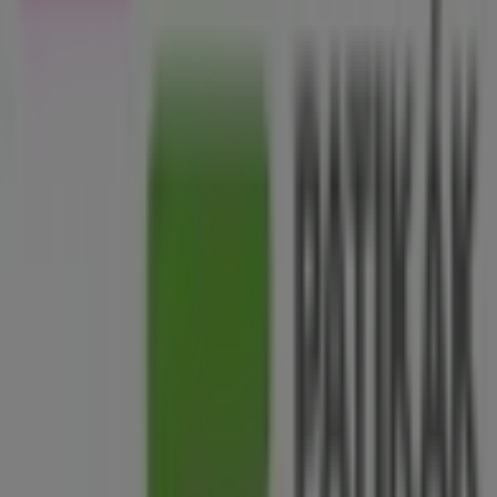
Üdvözlünk a
Kulcs Patikak
üzletében a Tiendeo-n! Itt
felfedezheted a legjobb
ajánlatokat
,
promóciókat
és
katalógusokat
ettől a kiemelkedő
Gyógyszertárak és
szépség
márkától. Fizikai üzletünk a
Major Utca 26
,
Hajdúszoboszló
címen található, ahol kiváló minőségű
termékek széles választékát kínáljuk, hogy segítsünk
neked spórolni egész
2026 augusztus
során.
A Tiendeo-n mindig naprakész információkat nyújtunk a
Kulcs Patikak
üzletéről, beleértve a nyitvatartási időket,
exkluzív ajánlatokat és az üzlet pontos helyét
Major Utca
26
. Emellett hozzáférhetsz a legújabb
Kulcs Patikak
katalógusokhoz, hogy felfedezhesd a legfrissebb akciókat
és kihasználhasd a nagyszerű kedvezményeket a(z)
Gyógyszertárak és szépség
termékeire
Hajdúszoboszló
-
ben.
Ne hagyd ki a lehetőséget, hogy ellátogass a
Kulcs
Patikak
üzletébe a
Major Utca 26
címen, és teljes
vásárlási élményt élvezhess. Fedezd fel a
augusztus
hónapra szóló ajánlatokat, és maradj naprakész a
Kulcs