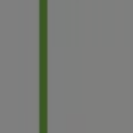
A Tiendeo a Shopfully része - ez a technológiai vállalat
világszerte újragondolja a helyi vásárlást.
Tiendeo