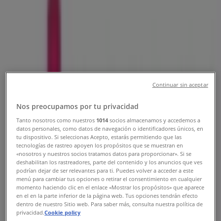
Hajdúszoboszló - Nyitvatartás &
Katalógusok
Tiendeo Hajdúszoboszló-en
»
Gyógyszertárak és szépség Kínálat
Hajdúszoboszlóen
»
Kulcs Patikak Hajdúszoboszló
»
Continuar sin aceptar
Kulcs Patikak | Major Utca 26
Nos preocupamos por tu privacidad
Térkép
Térkép
Tanto nosotros como nuestros
1014
socios almacenamos y accedemos a
datos personales, como datos de navegación o identificadores únicos, en
tu dispositivo. Si seleccionas Acepto, estarás permitiendo que las
Kulcs Patikak Kínálat
tecnologías de rastreo apoyen los propósitos que se muestran en
«nosotros y nuestros socios tratamos datos para proporcionar». Si se
Hajdúszoboszlóen
deshabilitan los rastreadores, parte del contenido y los anuncios que ves
podrían dejar de ser relevantes para ti. Puedes volver a acceder a este
menú para cambiar tus opciones o retirar el consentimiento en cualquier
momento haciendo clic en el enlace «Mostrar los propósitos» que aparece
en el en la parte inferior de la página web. Tus opciones tendrán efecto
dentro de nuestro Sitio web. Para saber más, consulta nuestra política de
privacidad.
Cookie policy