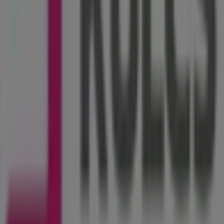
Szilfákalja u. 46., Hajdúszoboszló
318 m
Posta
Szilfákalja utca 44., Hajdúszoboszló
322 m
Nyitva
La Roche Posay
Luther u. 4., Hajdúszoboszló