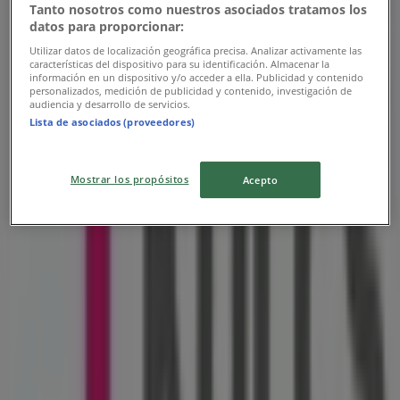
Tanto nosotros como nuestros asociados tratamos los
Kulcs Patikak
datos para proporcionar:
Utilizar datos de localización geográfica precisa. Analizar activamente las
Kulcs Patikak akciós
características del dispositivo para su identificación. Almacenar la
información en un dispositivo y/o acceder a ella. Publicidad y contenido
personalizados, medición de publicidad y contenido, investigación de
Lejár 8. 31.-án
audiencia y desarrollo de servicios.
Lista de asociados (proveedores)
Legközelebbi üzletek
Mostrar los propósitos
Acepto
F&F
Dózsa Gy. Út ?, Hajdúszoboszló
193 m
COOP Szolnok