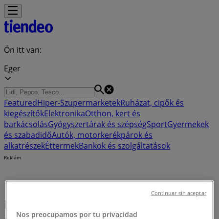
Ön itt van:
Eger
Featured
Hiper-Szupermarketek
Ruházat, cipők és
kiegészítők
Elektronika
Otthon, kert és
barkácsolás
Gyógyszertárak és szépség
Sport
Gyermekek
és szabadidő
Autók, motorkerékpárok és
alkatrészek
Éttermek
Bankok és szolgáltatások
Reklám
Continuar sin aceptar
Bankok Eger - Promóciók, Szórólap
Nos preocupamos por tu privacidad