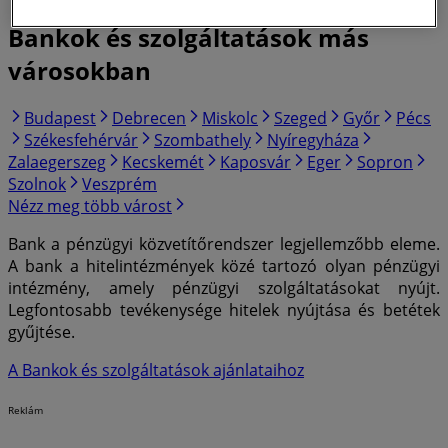
Bankok és szolgáltatások más
városokban
Budapest
Debrecen
Miskolc
Szeged
Győr
Pécs
Székesfehérvár
Szombathely
Nyíregyháza
Zalaegerszeg
Kecskemét
Kaposvár
Eger
Sopron
Szolnok
Veszprém
Nézz meg több várost
Bank a pénzügyi közvetítőrendszer legjellemzőbb eleme.
A bank a hitelintézmények közé tartozó olyan pénzügyi
intézmény, amely pénzügyi szolgáltatásokat nyújt.
Legfontosabb tevékenysége hitelek nyújtása és betétek
gyűjtése.
A Bankok és szolgáltatások ajánlataihoz
Reklám