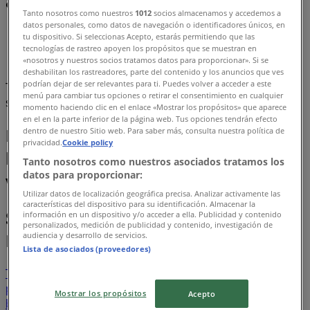
& Akciós újság
Tanto nosotros como nuestros
1012
socios almacenamos y accedemos a
datos personales, como datos de navegación o identificadores únicos, en
Tiendeo Eger-en
»
tu dispositivo. Si seleccionas Acepto, estarás permitiendo que las
tecnologías de rastreo apoyen los propósitos que se muestran en
Bankok és szolgáltatások Kínálat Egeren
«nosotros y nuestros socios tratamos datos para proporcionar». Si se
deshabilitan los rastreadores, parte del contenido y los anuncios que ves
podrían dejar de ser relevantes para ti. Puedes volver a acceder a este
Tervezzük közzétenni a kínálatokat - Bankok és
menú para cambiar tus opciones o retirar el consentimiento en cualquier
szolgáltatások
momento haciendo clic en el enlace «Mostrar los propósitos» que aparece
en el en la parte inferior de la página web. Tus opciones tendrán efecto
Bankok és szolgáltatások
dentro de nuestro Sitio web. Para saber más, consulta nuestra política de
privacidad.
Cookie policy
kategóriájú katalogusok Eger
Tanto nosotros como nuestros asociados tratamos los
datos para proporcionar:
városában
Utilizar datos de localización geográfica precisa. Analizar activamente las
características del dispositivo para su identificación. Almacenar la
Szórólapok és legjobb ajánlatok
información en un dispositivo y/o acceder a ella. Publicidad y contenido
personalizados, medición de publicidad y contenido, investigación de
Eger városban
audiencia y desarrollo de servicios.
Lista de asociados (proveedores)
Teddy
gluténmentes
pizza
szóda
mosógép
paradicsomlé
Laminált padló
társalgó
Mostrar los propósitos
Acepto
bútorok
Állateledel
gluténmentes ételek