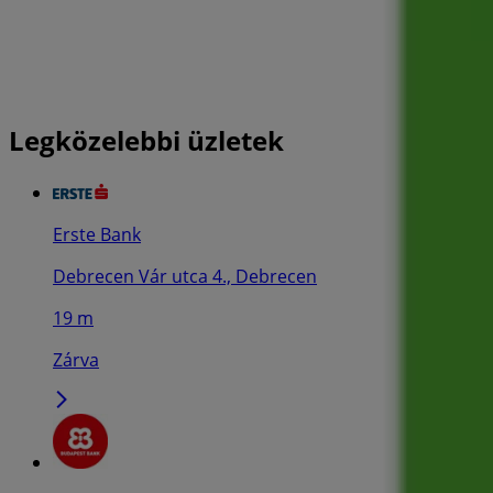
Legközelebbi üzletek
Erste Bank
Debrecen Vár utca 4., Debrecen
19 m
Zárva