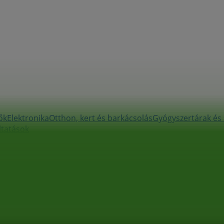
ők
Elektronika
Otthon, kert és barkácsolás
Gyógyszertárak és
ltatások
ebrecen - Nyitvatartás & Katalógus