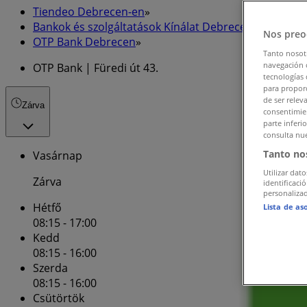
Tiendeo Debrecen-en
»
Bankok és szolgáltatások Kínálat Debrecenen
»
Nos preo
OTP Bank Debrecen
»
Tanto nosot
navegación o
OTP Bank | Füredi út 43.
tecnologías 
para proporc
de ser relev
Zárva
consentimien
parte inferi
consulta nue
Tanto no
Vasárnap
Utilizar dato
Zárva
identificaci
personalizad
Hétfő
Lista de as
08:15 - 17:00
Kedd
08:15 - 16:00
Szerda
08:15 - 16:00
Csütörtök