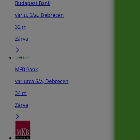
Budapest Bank
vár u. 6/a., Debrecen
32 m
Zárva
MFB Bank
vár utca 6/a, Debrecen
34 m
Zárva