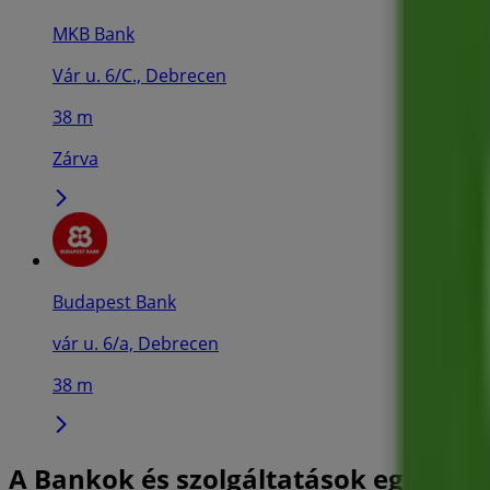
MKB Bank
Vár u. 6/C., Debrecen
38 m
Zárva
Budapest Bank
vár u. 6/a, Debrecen
38 m
A Bankok és szolgáltatások egyéb ü