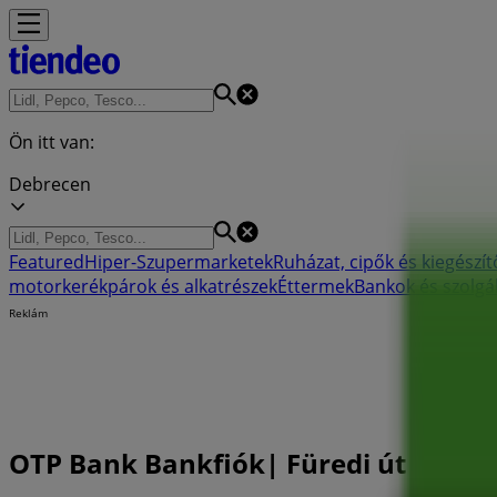
Ön itt van:
Debrecen
Featured
Hiper-Szupermarketek
Ruházat, cipők és kiegészít
motorkerékpárok és alkatrészek
Éttermek
Bankok és szolgá
Reklám
OTP Bank Bankfiók| Füredi út 43. , D