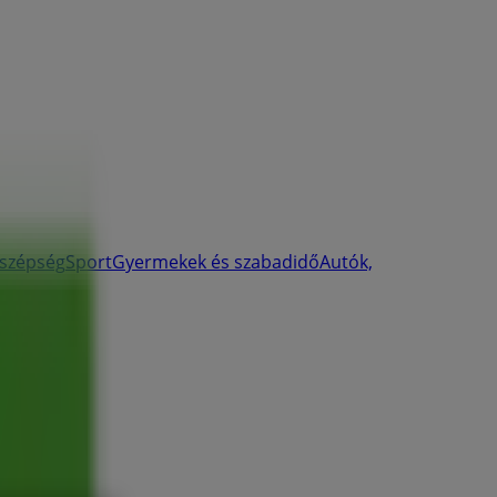
 szépség
Sport
Gyermekek és szabadidő
Autók,