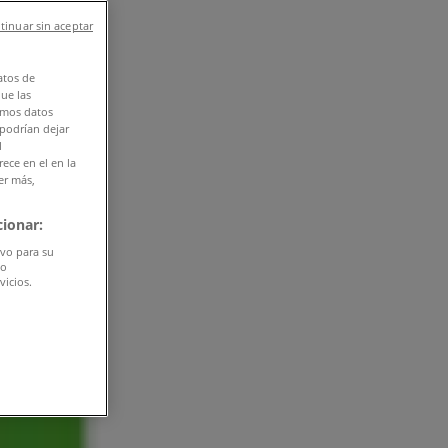
tinuar sin aceptar
atos de
que las
amos datos
 podrían dejar
l
ece en el en la
er más,
ionar:
ivo para su
do
vicios.