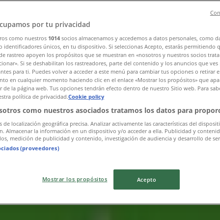
Con
cupamos por tu privacidad
ros como nuestros
1014
socios almacenamos y accedemos a datos personales, como d
 identificadores únicos, en tu dispositivo. Si seleccionas Acepto, estarás permitiendo 
de rastreo apoyen los propósitos que se muestran en «nosotros y nuestros socios trat
ionar». Si se deshabilitan los rastreadores, parte del contenido y los anuncios que ves
antes para ti. Puedes volver a acceder a este menú para cambiar tus opciones o retirar e
to en cualquier momento haciendo clic en el enlace «Mostrar los propósitos» que apar
or de la página web. Tus opciones tendrán efecto dentro de nuestro Sitio web. Para sab
stra política de privacidad.
Cookie policy
sotros como nuestros asociados tratamos los datos para proporc
s de localización geográfica precisa. Analizar activamente las características del disposit
ón. Almacenar la información en un dispositivo y/o acceder a ella. Publicidad y conteni
os, medición de publicidad y contenido, investigación de audiencia y desarrollo de ser
ociados (proveedores)
Mostrar los propósitos
Acepto