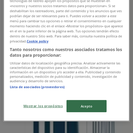
tecnologías de rastreo apoyen los propósitos que se muestran en
Szerda
«nosotros y nuestros socios tratamos datos para proporcionar». Si se
08:00 - 16:00
deshabilitan los rastreadores, parte del contenido y los anuncios que ves
Csütörtök
podrían dejar de ser relevantes para ti. Puedes volver a acceder a este
menú para cambiar tus opciones o retirar el consentimiento en cualquier
08:00 - 16:00
momento haciendo clic en el enlace «Mostrar los propósitos» que aparece
Péntek
en el en la parte inferior de la página web. Tus opciones tendrán efecto
08:00 - 15:00
dentro de nuestro Sitio web. Para saber más, consulta nuestra política de
Szombat
privacidad.
Cookie policy
Tanto nosotros como nuestros asociados tratamos los
Zárva
datos para proporcionar:
Utilizar datos de localización geográfica precisa. Analizar activamente las
Térkép
características del dispositivo para su identificación. Almacenar la
información en un dispositivo y/o acceder a ella. Publicidad y contenido
Zárva
personalizados, medición de publicidad y contenido, investigación de
audiencia y desarrollo de servicios.
Lista de asociados (proveedores)
Vasárnap
Mostrar los propósitos
Acepto
Zárva
Hétfő
08:00 - 17:00