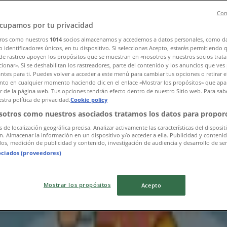
Con
cupamos por tu privacidad
ros como nuestros
1014
socios almacenamos y accedemos a datos personales, como d
 identificadores únicos, en tu dispositivo. Si seleccionas Acepto, estarás permitiendo 
de rastreo apoyen los propósitos que se muestran en «nosotros y nuestros socios trat
ionar». Si se deshabilitan los rastreadores, parte del contenido y los anuncios que ves
antes para ti. Puedes volver a acceder a este menú para cambiar tus opciones o retirar e
to en cualquier momento haciendo clic en el enlace «Mostrar los propósitos» que apar
atabánya városban
or de la página web. Tus opciones tendrán efecto dentro de nuestro Sitio web. Para sab
stra política de privacidad.
Cookie policy
sotros como nuestros asociados tratamos los datos para proporc
s de localización geográfica precisa. Analizar activamente las características del disposit
ón. Almacenar la información en un dispositivo y/o acceder a ella. Publicidad y conteni
os, medición de publicidad y contenido, investigación de audiencia y desarrollo de ser
ociados (proveedores)
Mostrar los propósitos
Acepto