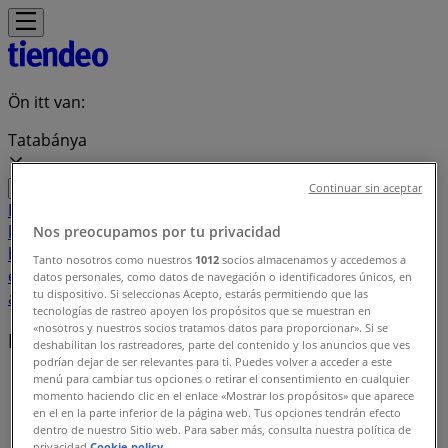
Ön itt van:
Tatabánya
Continuar sin aceptar
Featured
Hiper-Szupermarketek
Ruházat, cipők és
kiegészítők
Elektronika
Otthon, kert és
Nos preocupamos por tu privacidad
barkácsolás
Gyógyszertárak és szépség
Sport
Gyermekek
Tanto nosotros como nuestros
1012
socios almacenamos y accedemos a
és szabadidő
Autók, motorkerékpárok és
datos personales, como datos de navegación o identificadores únicos, en
tu dispositivo. Si seleccionas Acepto, estarás permitiendo que las
alkatrészek
Éttermek
Bankok és szolgáltatások
tecnologías de rastreo apoyen los propósitos que se muestran en
«nosotros y nuestros socios tratamos datos para proporcionar». Si se
Helyi márkák
deshabilitan los rastreadores, parte del contenido y los anuncios que ves
podrían dejar de ser relevantes para ti. Puedes volver a acceder a este
menú para cambiar tus opciones o retirar el consentimiento en cualquier
Tiendeo Tatabánya-en
»
momento haciendo clic en el enlace «Mostrar los propósitos» que aparece
en el en la parte inferior de la página web. Tus opciones tendrán efecto
Márkaindex
dentro de nuestro Sitio web. Para saber más, consulta nuestra política de
privacidad.
Cookie policy