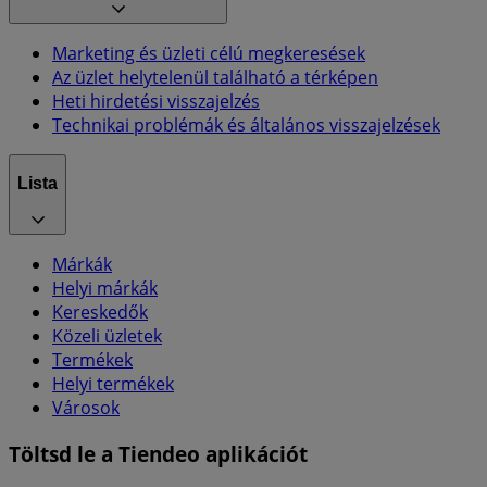
Marketing és üzleti célú megkeresések
Az üzlet helytelenül található a térképen
Heti hirdetési visszajelzés
Technikai problémák és általános visszajelzések
Lista
Márkák
Helyi márkák
Kereskedők
Közeli üzletek
Termékek
Helyi termékek
Városok
Töltsd le a Tiendeo aplikációt