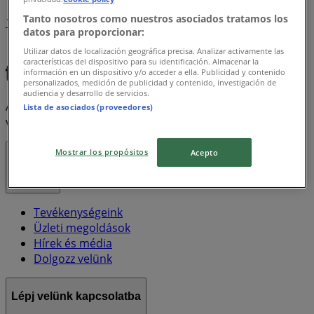
Tanto nosotros como nuestros asociados tratamos los
1
datos para proporcionar:
Utilizar datos de localización geográfica precisa. Analizar activamente las
Xxl
Electrolux
Sony
New Balance
Fortnite
características del dispositivo para su identificación. Almacenar la
información en un dispositivo y/o acceder a ella. Publicidad y contenido
personalizados, medición de publicidad y contenido, investigación de
audiencia y desarrollo de servicios.
A Tiendeo a Shopfully része - ez a technológiai vállalat
Lista de asociados (proveedores)
világszerte újragondolja a helyi vásárlást.
Mostrar los propósitos
Acepto
Tiendeo
Tevékenységeink
Üzleti megoldások
Hírek és média
Dolgozz velünk
Lépj velünk kapcsolatba