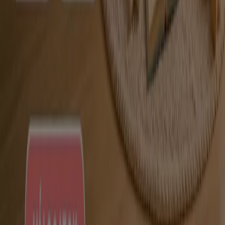
A Tiendeo a Shopfully része - ez a technológiai vállalat
világszerte újragondolja a helyi vásárlást.
Tiendeo
Tevékenységeink
Üzleti megoldások
Hírek és média
Dolgozz velünk
Lépj velünk kapcsolatba
Marketing és üzleti célú megkeresések
Az üzlet helytelenül található a térképen
Heti hirdetési visszajelzés