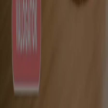
Technikai problémák és általános visszajelzések
Lista
Márkák
Helyi márkák
Kereskedők
Közeli üzletek
Termékek
Helyi termékek
Városok
Töltsd le a Tiendeo aplikációt