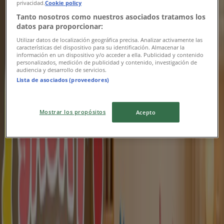
privacidad.
Cookie policy
Lejár 8. 16.-án
Szeged
Tanto nosotros como nuestros asociados tratamos los
Új
datos para proporcionar:
Utilizar datos de localización geográfica precisa. Analizar activamente las
características del dispositivo para su identificación. Almacenar la
información en un dispositivo y/o acceder a ella. Publicidad y contenido
Kangaboo
personalizados, medición de publicidad y contenido, investigación de
audiencia y desarrollo de servicios.
Lista de asociados (proveedores)
Kangaboo akciós
Lejár 8. 20.-án
Szeged
Mostrar los propósitos
Acepto
Új
Brendon
A legjobb ajánlataink Önnek
Lejár 8. 19.-án
Szeged
Reklám