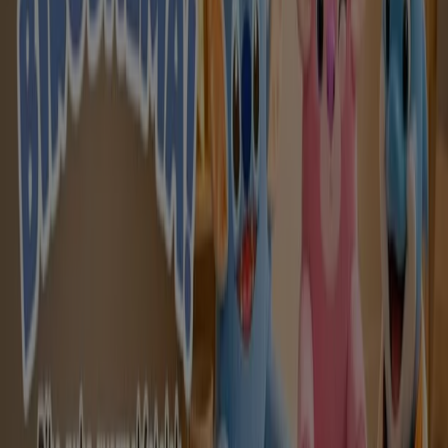
Játéksziget
Játéksziget akciós
Lejár 8. 14.-án
Szeged
Mutass többet
Reklám