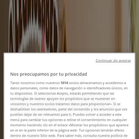
szórólap & Akciós újság
Tiendeo Szeged-en
»
Gyermekek és szabadidő Kínálat Szegeden
Új
Continuar sin aceptar
Brendon
Nos preocupamos por tu privacidad
Csúcsajánlatok és kedvezmények
Tanto nosotros como nuestros
1014
socios almacenamos y accedemos a
datos personales, como datos de navegación o identificadores únicos, en
Lejár 8. 21.-án
Szeged
tu dispositivo. Si seleccionas Acepto, estarás permitiendo que las
Új
tecnologías de rastreo apoyen los propósitos que se muestran en
«nosotros y nuestros socios tratamos datos para proporcionar». Si se
deshabilitan los rastreadores, parte del contenido y los anuncios que ves
podrían dejar de ser relevantes para ti. Puedes volver a acceder a este
Brendon
menú para cambiar tus opciones o retirar el consentimiento en cualquier
momento haciendo clic en el enlace «Mostrar los propósitos» que aparece
en el en la parte inferior de la página web. Tus opciones tendrán efecto
Brendon akciós
dentro de nuestro Sitio web. Para saber más, consulta nuestra política de