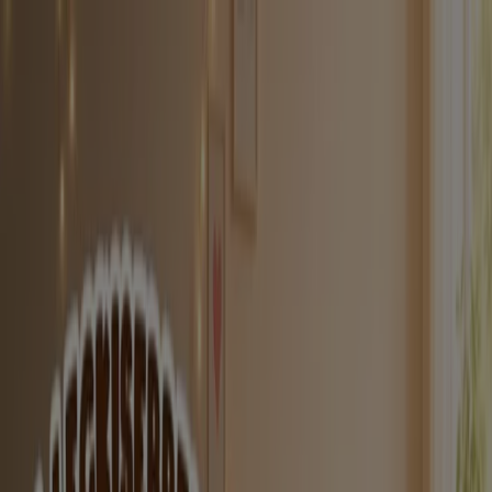
Ön itt van:
Szeged
Featured
Hiper-Szupermarketek
Ruházat, cipők és
kiegészítők
Elektronika
Otthon, kert és
barkácsolás
Gyógyszertárak és szépség
Sport
Gyermekek
és szabadidő
Autók, motorkerékpárok és
alkatrészek
Éttermek
Bankok és szolgáltatások
Reklám
Játékok Szeged - Promóciók,