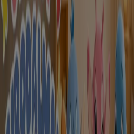
-2 napok
Regio Jatek
ajánlatunk érvényes
Lejár 8. 9.-án
Szeged