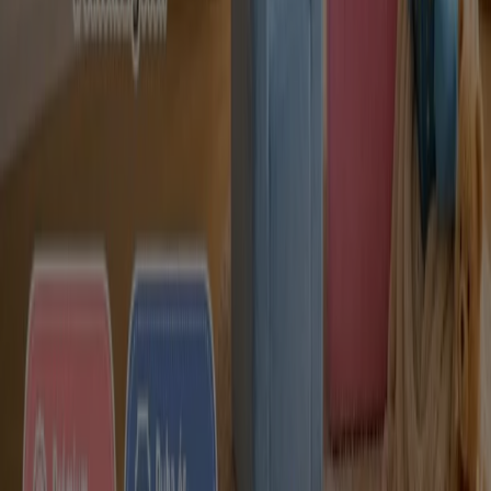
Zalaegerszeg
Kecskemét
Kaposvár
Eger
Sopron
Szolnok
Veszprém
Nézz meg több várost
Család szeme fénye a gyermek, akinek fejlődésében
fontos szerepet játszik a nemének és korának
megfelelően kiválasztott játékok, amelyek elősegítik a
gyermek testi és szellemi fejlődését. Lehet az beltéri vagy
kültéri játék az időjárási viszonyoknak megefelelően
kiválasztva.
A Gyermekek és szabadidő ajánlataihoz
Reklám