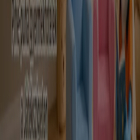
Gyermekek és szabadidő
kategóriájú katalogusok Szeged
városában
Szórólapok és legjobb ajánlatok
Szeged városban
Teddy
gluténmentes
pizza
szóda
mosógép
paradicsomlé
Laminált padló
társalgó
bútorok
Állateledel
gluténmentes ételek
Gyermekek és szabadidő más
városokban
Budapest
Debrecen
Miskolc
Szeged
Győr
Pécs
Székesfehérvár
Szombathely
Nyíregyháza