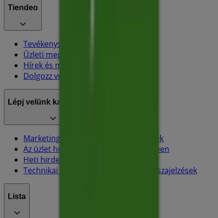
Tiendeo
Tevékenységeink
Üzleti megoldások
Hírek és média
Dolgozz velünk
Lépj velünk kapcsolatba
Marketing és üzleti célú megkeresések
Az üzlet helytelenül található a térképen
Heti hirdetési visszajelzés
Technikai problémák és általános visszajelzések
Lista