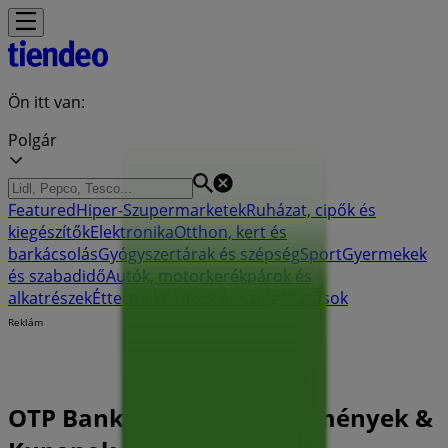
Ön itt van:
Polgár
Featured
Hiper-Szupermarketek
Ruházat, cipők és
kiegészítők
Elektronika
Otthon, kert és
barkácsolás
Gyógyszertárak és szépség
Sport
Gyermekek
és szabadidő
Autók, motorkerékpárok és
alkatrészek
Éttermek
Bankok és szolgáltatások
Reklám
OTP Bank Polgár - Kedvezmények &