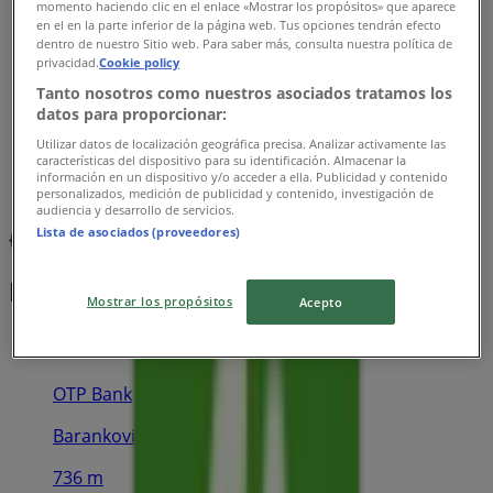
momento haciendo clic en el enlace «Mostrar los propósitos» que aparece
en el en la parte inferior de la página web. Tus opciones tendrán efecto
dentro de nuestro Sitio web. Para saber más, consulta nuestra política de
privacidad.
Cookie policy
Tanto nosotros como nuestros asociados tratamos los
datos para proporcionar:
Utilizar datos de localización geográfica precisa. Analizar activamente las
características del dispositivo para su identificación. Almacenar la
información en un dispositivo y/o acceder a ella. Publicidad y contenido
personalizados, medición de publicidad y contenido, investigación de
audiencia y desarrollo de servicios.
Lista de asociados (proveedores)
{"numCatalogs":0}
Menetrendek és címek OTP Bank
Mostrar los propósitos
Acepto
OTP Bank
Barankovics tér 15., Polgár
736 m