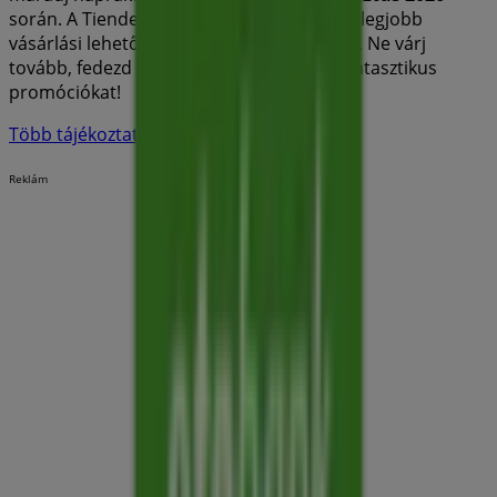
során. A Tiendeo-nál mindig megtalálod a legjobb
vásárlási lehetőségeket
Polgár
városában. Ne várj
tovább, fedezd fel a számodra készített fantasztikus
promóciókat!
Több tájékoztatás — OTP Bank
Reklám