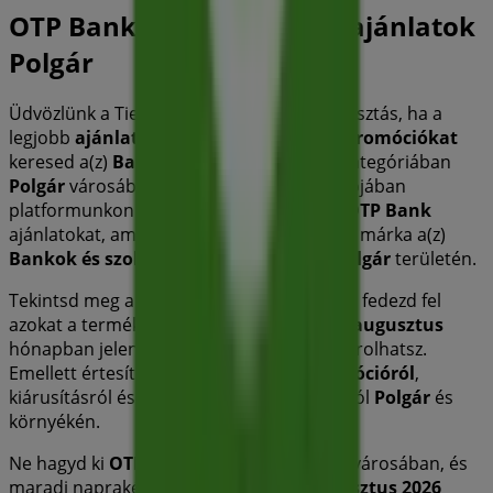
OTP Bank katalógusok és ajánlatok
Polgár
Üdvözlünk a Tiendeo-nál! Ez a legjobb választás, ha a
legjobb
ajánlatokat
,
katalógusokat
és
promóciókat
keresed a(z)
Bankok és szolgáltatások
kategóriában
Polgár
városában.
2026 augusztus
hónapjában
platformunkon felfedezheted a legújabb
OTP Bank
ajánlatokat, amely az egyik legnépszerűbb márka a(z)
Bankok és szolgáltatások
szektorban
Polgár
területén.
Tekintsd meg a
OTP Bank
katalógusait, és fedezd fel
azokat a termékeket, amelyekkel ebben a
augusztus
hónapban jelentős kedvezményekkel vásárolhatsz.
Emellett értesítünk minden exkluzív
promócióról
,
kiárusításról és a legfrissebb újdonságokról
Polgár
és
környékén.
Ne hagyd ki
OTP Bank
ajánlatait
Polgár
városában, és
maradj naprakész a legjobb árakkal
augusztus 2026