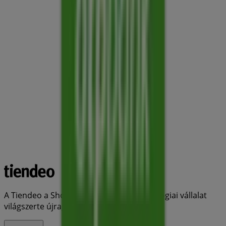
A Tiendeo a Shopfully része - ez a technológiai vállalat
világszerte újragondolja a helyi vásárlást.