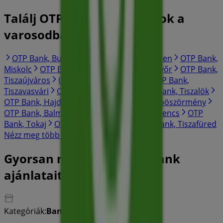
Találj OTP Bank katalogusok a
varosodban
OTP Bank, Budapest
OTP Bank, Debrecen
OTP Bank,
Miskolc
OTP Bank, Szeged
OTP Bank, Győr
OTP Bank,
Tiszaújváros
OTP Bank, Hajdúnánás
OTP Bank,
Tiszavasvári
OTP Bank, Mezőcsát
OTP Bank, Tiszalök
OTP Bank, Hajdúdorog
OTP Bank, Hajdúböszörmény
OTP Bank, Balmazújváros
OTP Bank, Szerencs
OTP
Bank, Tokaj
OTP Bank, Újfehértó
OTP Bank, Tiszafüred
Nézz meg több várost
Gyorsan nézze meg OTP Bank
ajánlatait Polgár városban
Kategóriák:
Bankok és szolgáltatások