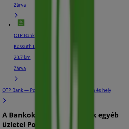
Zárva
OTP Bank
Kossuth Lajos utca 6., Tiszavasvári
20.7 km
Zárva
OTP Bank — Polgár — üzletek, telefonszám és hely
A Bankok és szolgáltatások egyéb
üzletei Polgár városában