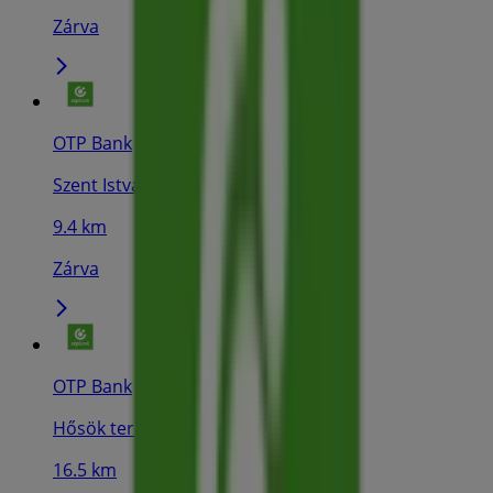
Zárva
OTP Bank
Szent István út 30., Tiszaújváros
9.4 km
Zárva
OTP Bank
Hősök tere 23., Mezőcsát
16.5 km