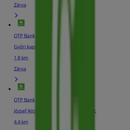
Zárva
OTP Bank
Győri kapu 51., Miskolc
1.8 km
Zárva
OTP Bank
József Attila utca 87. (Auchan), Miskolc
4.4 km