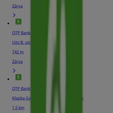
Zárva
OTP Bank
Uitz B. utca 6., Miskolc
742 m
Zárva
OTP Bank
Klapka György utca 18. (Avas), Miskolc
1.5 km