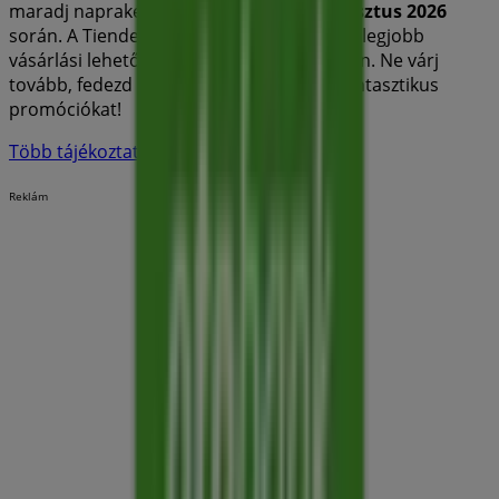
maradj naprakész a legjobb árakkal
augusztus 2026
során. A Tiendeo-nál mindig megtalálod a legjobb
vásárlási lehetőségeket
Miskolc
városában. Ne várj
tovább, fedezd fel a számodra készített fantasztikus
promóciókat!
Több tájékoztatás — OTP Bank
Reklám