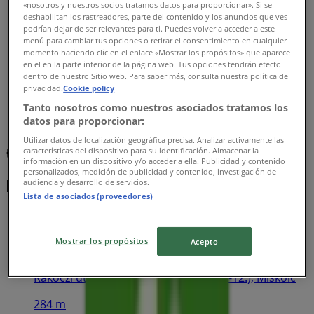
«nosotros y nuestros socios tratamos datos para proporcionar». Si se
deshabilitan los rastreadores, parte del contenido y los anuncios que ves
podrían dejar de ser relevantes para ti. Puedes volver a acceder a este
menú para cambiar tus opciones o retirar el consentimiento en cualquier
momento haciendo clic en el enlace «Mostrar los propósitos» que aparece
en el en la parte inferior de la página web. Tus opciones tendrán efecto
dentro de nuestro Sitio web. Para saber más, consulta nuestra política de
privacidad.
Cookie policy
Tanto nosotros como nuestros asociados tratamos los
datos para proporcionar:
Utilizar datos de localización geográfica precisa. Analizar activamente las
{"numCatalogs":0}
características del dispositivo para su identificación. Almacenar la
información en un dispositivo y/o acceder a ella. Publicidad y contenido
personalizados, medición de publicidad y contenido, investigación de
Menetrendek és címek OTP Bank
audiencia y desarrollo de servicios.
Lista de asociados (proveedores)
Mostrar los propósitos
Acepto
OTP Bank
Rákóczi út 1. (bejárat: Széchenyi u. 10-12.), Miskolc
284 m