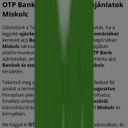
OTP Bank katalógusok és ajánlatok
Miskolc
Üdvözlünk a Tiendeo-nál! Ez a legjobb választás, ha a
legjobb
ajánlatokat
,
katalógusokat
és
promóciókat
keresed a(z)
Bankok és szolgáltatások
kategóriában
Miskolc
városában.
2026 augusztus
hónapjában
platformunkon felfedezheted a legújabb
OTP Bank
ajánlatokat, amely az egyik legnépszerűbb márka a(z)
Bankok és szolgáltatások
szektorban
Miskolc
területén.
Tekintsd meg a
OTP Bank
katalógusait, és fedezd fel
azokat a termékeket, amelyekkel ebben a
augusztus
hónapban jelentős kedvezményekkel vásárolhatsz.
Emellett értesítünk minden exkluzív
promócióról
,
kiárusításról és a legfrissebb újdonságokról
Miskolc
és
környékén.
Ne hagyd ki
OTP Bank
ajánlatait
Miskolc
városában, és