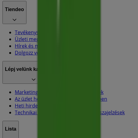
Tiendeo
Tevékenységeink
Üzleti megoldások
Hírek és média
Dolgozz velünk
Lépj velünk kapcsolatba
Marketing és üzleti célú megkeresések
Az üzlet helytelenül található a térképen
Heti hirdetési visszajelzés
Technikai problémák és általános visszajelzések
Lista