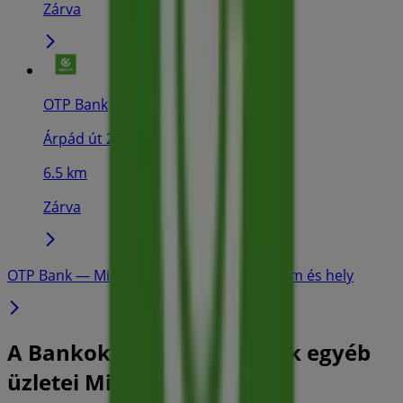
Zárva
OTP Bank
Árpád út 2., Miskolc
6.5 km
Zárva
OTP Bank — Miskolc — üzletek, telefonszám és hely
A Bankok és szolgáltatások egyéb
üzletei Miskolc városában