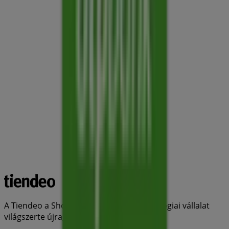
A Tiendeo a Shopfully része - ez a technológiai vállalat
világszerte újragondolja a helyi vásárlást.