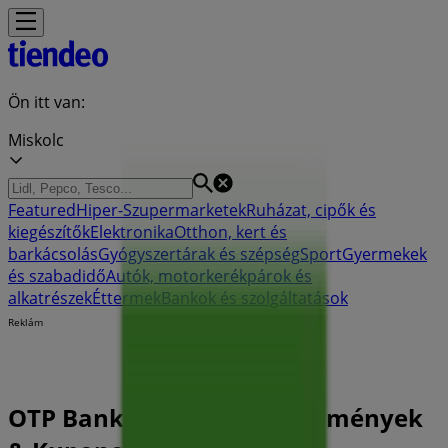
Ön itt van:
Miskolc
Featured
Hiper-Szupermarketek
Ruházat, cipők és
kiegészítők
Elektronika
Otthon, kert és
barkácsolás
Gyógyszertárak és szépség
Sport
Gyermekek
és szabadidő
Autók, motorkerékpárok és
alkatrészek
Éttermek
Bankok és szolgáltatások
Reklám
OTP Bank Miskolc - Kedvezmények