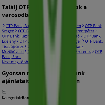
Találj OTP Bank katalogusok a
varosodban
OTP Bank, Budapest
OTP Bank, Debrecen
OTP Bank,
Szeged
OTP Bank, Győr
OTP Bank, Sajószentpéter
OTP Bank, Kazincbarcika
OTP Bank, Szikszó
OTP Bank,
Edelény
OTP Bank, Putnok
OTP Bank, Eger
OTP Bank,
Tiszaújváros
OTP Bank, Mezőcsát
OTP Bank,
Mezőkövesd
OTP Bank, Ózd
OTP Bank, Szerencs
OTP
Bank, Encs
Nézz meg több várost
Gyorsan nézze meg OTP Bank
ajánlatait Miskolc városban
Kategóriák:
Bankok és szolgáltatások