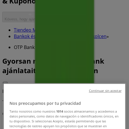
& Kuponok
Kövess, hogy ajánlatokat kapj
Tiendeo Miskolc-en
»
Bankok és szolgáltatások Kínálat Miskolcen
»
OTP Bank Miskolc
Gyorsan nézze meg OTP Bank
ajánlatait Miskolc városban
Kategóriák:
Bankok és szolgáltatások
Continuar sin aceptar
Tervezzük közzétenni a kínálatokat - OTP Bank
Nos preocupamos por tu privacidad
Tanto nosotros como nuestros
1014
socios almacenamos y accedemos a
Reklám
datos personales, como datos de navegación o identificadores únicos, en
tu dispositivo. Si seleccionas Acepto, estarás permitiendo que las
tecnologías de rastreo apoyen los propósitos que se muestran en