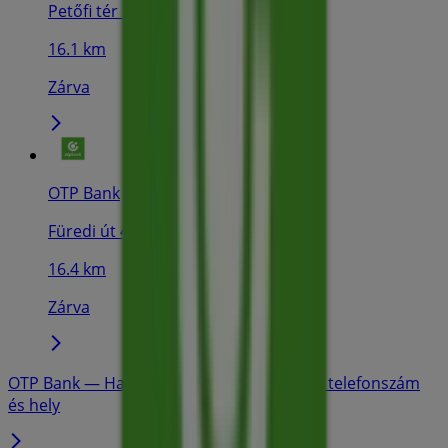
Petőfi tér 9-11., Hajdúdorog
16.1 km
Zárva
OTP Bank
Füredi út 43., Debrecen
16.4 km
Zárva
OTP Bank — Hajdúböszörmény — üzletek, telefonszám
és hely