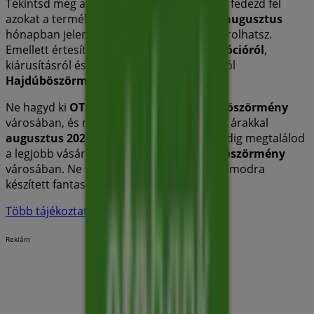
Tekintsd meg a
OTP Bank
katalógusait, és fedezd fel
azokat a termékeket, amelyekkel ebben a
augusztus
hónapban jelentős kedvezményekkel vásárolhatsz.
Emellett értesítünk minden exkluzív
promócióról
,
kiárusításról és a legfrissebb újdonságokról
Hajdúböszörmény
és környékén.
Ne hagyd ki
OTP Bank
ajánlatait
Hajdúböszörmény
városában, és maradj naprakész a legjobb árakkal
augusztus 2026
során. A Tiendeo-nál mindig megtalálod
a legjobb vásárlási lehetőségeket
Hajdúböszörmény
városában. Ne várj tovább, fedezd fel a számodra
készített fantasztikus promóciókat!
Több tájékoztatás — OTP Bank
Reklám