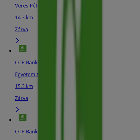
Veres Péter utca 3., Balmazújváros
14.3 km
Zárva
OTP Bank
Egyetem tér 1., Debrecen
15.3 km
Zárva
OTP Bank