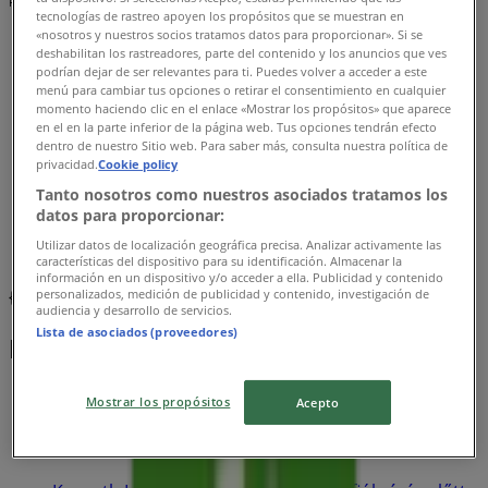
Reklám
tecnologías de rastreo apoyen los propósitos que se muestran en
«nosotros y nuestros socios tratamos datos para proporcionar». Si se
deshabilitan los rastreadores, parte del contenido y los anuncios que ves
podrían dejar de ser relevantes para ti. Puedes volver a acceder a este
menú para cambiar tus opciones o retirar el consentimiento en cualquier
momento haciendo clic en el enlace «Mostrar los propósitos» que aparece
en el en la parte inferior de la página web. Tus opciones tendrán efecto
dentro de nuestro Sitio web. Para saber más, consulta nuestra política de
privacidad.
Cookie policy
Tanto nosotros como nuestros asociados tratamos los
datos para proporcionar:
Utilizar datos de localización geográfica precisa. Analizar activamente las
características del dispositivo para su identificación. Almacenar la
información en un dispositivo y/o acceder a ella. Publicidad y contenido
{"numCatalogs":0}
personalizados, medición de publicidad y contenido, investigación de
audiencia y desarrollo de servicios.
Lista de asociados (proveedores)
Menetrendek és címek OTP Bank
Mostrar los propósitos
Acepto
OTP Bank