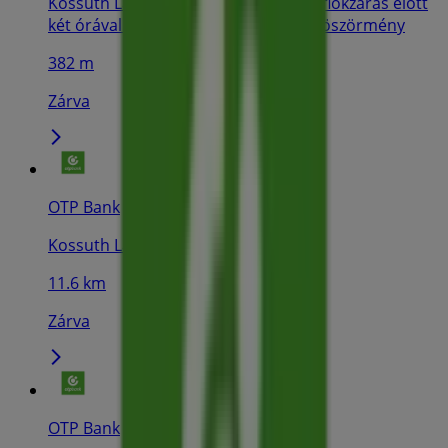
Kossuth Lajos utca 3. (A pénztárak a fiókzárás előtt
két órával korábban zárnak), Hajdúböszörmény
382 m
Zárva
OTP Bank
Kossuth Lajos utca 2., Hajdúhadház
11.6 km
Zárva
OTP Bank