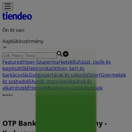
Ön itt van:
Hajdúböszörmény
Featured
Hiper-Szupermarketek
Ruházat, cipők és
kiegészítők
Elektronika
Otthon, kert és
barkácsolás
Gyógyszertárak és szépség
Sport
Gyermekek
és szabadidő
Autók, motorkerékpárok és
alkatrészek
Éttermek
Bankok és szolgáltatások
Reklám
OTP Bank Hajdúböszörmény -