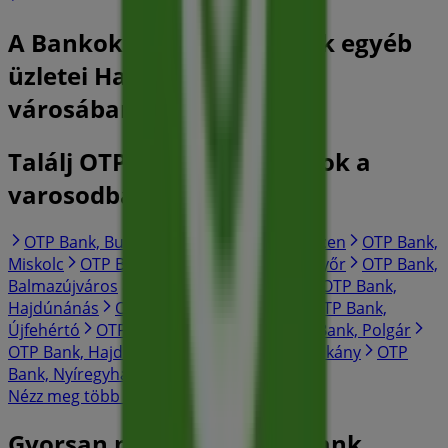
A Bankok és szolgáltatások egyéb
üzletei Hajdúböszörmény
városában
Találj OTP Bank katalogusok a
varosodban
OTP Bank, Budapest
OTP Bank, Debrecen
OTP Bank,
Miskolc
OTP Bank, Szeged
OTP Bank, Győr
OTP Bank,
Balmazújváros
OTP Bank, Hajdúdorog
OTP Bank,
Hajdúnánás
OTP Bank, Hajdúhadház
OTP Bank,
Újfehértó
OTP Bank, Tiszavasvári
OTP Bank, Polgár
OTP Bank, Hajdúszoboszló
OTP Bank, Balkány
OTP
Bank, Nyíregyháza
OTP Bank, Nyíradony
Nézz meg több várost
Gyorsan nézze meg OTP Bank