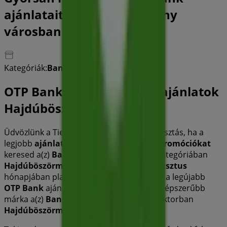
ajánlatait Hajdúböszörmény
városban
Kategóriák:
Bankok és szolgáltatások
OTP Bank katalógusok és ajánlatok
Hajdúböszörmény
Üdvözlünk a Tiendeo-nál! Ez a legjobb választás, ha a
legjobb
ajánlatokat
,
katalógusokat
és
promóciókat
keresed a(z)
Bankok és szolgáltatások
kategóriában
Hajdúböszörmény
városában.
2026 augusztus
hónapjában platformunkon felfedezheted a legújabb
OTP Bank
ajánlatokat, amely az egyik legnépszerűbb
márka a(z)
Bankok és szolgáltatások
szektorban
Hajdúböszörmény
területén.