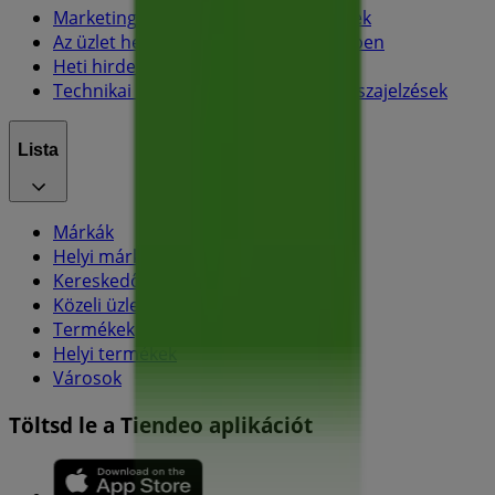
Marketing és üzleti célú megkeresések
Az üzlet helytelenül található a térképen
Heti hirdetési visszajelzés
Technikai problémák és általános visszajelzések
Lista
Márkák
Helyi márkák
Kereskedők
Közeli üzletek
Termékek
Helyi termékek
Városok
Töltsd le a Tiendeo aplikációt