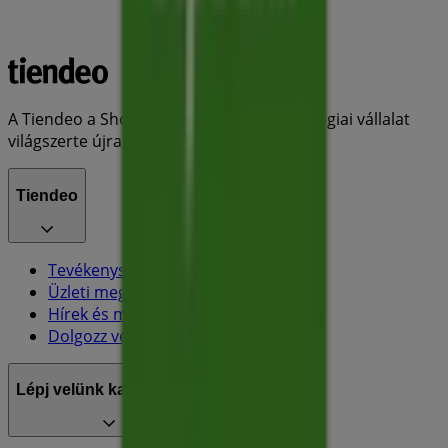
A Tiendeo a Shopfully része - ez a technológiai vállalat
világszerte újragondolja a helyi vásárlást.
Tiendeo
Tevékenységeink
Üzleti megoldások
Hírek és média
Dolgozz velünk
Lépj velünk kapcsolatba