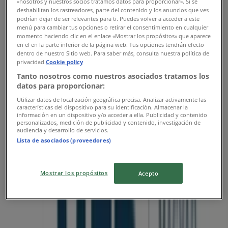
«nosotros y nuestros socios tratamos datos para proporcionar». Si se
deshabilitan los rastreadores, parte del contenido y los anuncios que ves
podrían dejar de ser relevantes para ti. Puedes volver a acceder a este
menú para cambiar tus opciones o retirar el consentimiento en cualquier
momento haciendo clic en el enlace «Mostrar los propósitos» que aparece
en el en la parte inferior de la página web. Tus opciones tendrán efecto
dentro de nuestro Sitio web. Para saber más, consulta nuestra política de
privacidad.
Cookie policy
Tanto nosotros como nuestros asociados tratamos los
datos para proporcionar:
Utilizar datos de localización geográfica precisa. Analizar activamente las
características del dispositivo para su identificación. Almacenar la
{"numCatalogs":0}
información en un dispositivo y/o acceder a ella. Publicidad y contenido
personalizados, medición de publicidad y contenido, investigación de
Menetrendek és címek MFB Bank
audiencia y desarrollo de servicios.
Lista de asociados (proveedores)
Mostrar los propósitos
Acepto
MFB Bank
vár utca 6/a, Debrecen
34 m