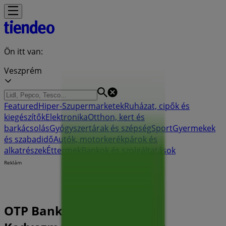
Ön itt van:
Veszprém
Featured
Hiper-Szupermarketek
Ruházat, cipők és
kiegészítők
Elektronika
Otthon, kert és
barkácsolás
Gyógyszertárak és szépség
Sport
Gyermekek
és szabadidő
Autók, motorkerékpárok és
alkatrészek
Éttermek
Bankok és szolgáltatások
Reklám
OTP Bank Veszprém -