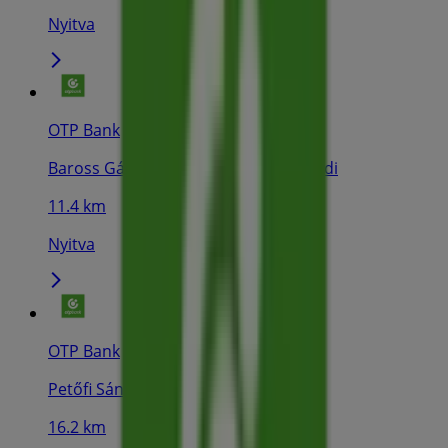
Nyitva
OTP Bank
Baross Gábor utca 5/a., Balatonalmádi
11.4 km
Nyitva
OTP Bank
Petőfi Sándor utca 8., Balatonfüred
16.2 km