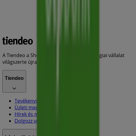
A Tiendeo a Shopfully része - ez a technológiai vállalat
világszerte újragondolja a helyi vásárlást.
Tiendeo
Tevékenységeink
Üzleti megoldások
Hírek és média
Dolgozz velünk