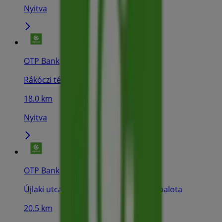
Nyitva
OTP Bank
Rákóczi tér 15., Zirc
18.0 km
Nyitva
OTP Bank
Újlaki utca 2. Volt Raiffeisen fiók, Várpalota
20.5 km