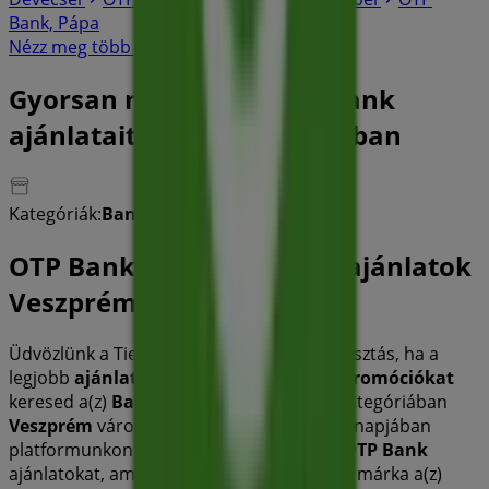
Bank, Pápa
Nézz meg több várost
Gyorsan nézze meg OTP Bank
ajánlatait Veszprém városban
Kategóriák:
Bankok és szolgáltatások
OTP Bank katalógusok és ajánlatok
Veszprém
Üdvözlünk a Tiendeo-nál! Ez a legjobb választás, ha a
legjobb
ajánlatokat
,
katalógusokat
és
promóciókat
keresed a(z)
Bankok és szolgáltatások
kategóriában
Veszprém
városában.
2026 augusztus
hónapjában
platformunkon felfedezheted a legújabb
OTP Bank
ajánlatokat, amely az egyik legnépszerűbb márka a(z)