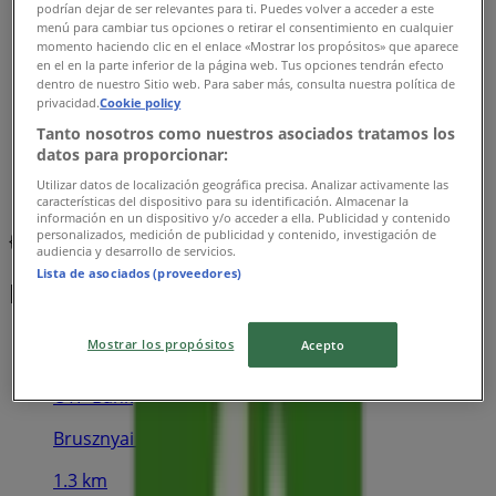
podrían dejar de ser relevantes para ti. Puedes volver a acceder a este
menú para cambiar tus opciones o retirar el consentimiento en cualquier
momento haciendo clic en el enlace «Mostrar los propósitos» que aparece
en el en la parte inferior de la página web. Tus opciones tendrán efecto
dentro de nuestro Sitio web. Para saber más, consulta nuestra política de
privacidad.
Cookie policy
Tanto nosotros como nuestros asociados tratamos los
datos para proporcionar:
Utilizar datos de localización geográfica precisa. Analizar activamente las
características del dispositivo para su identificación. Almacenar la
información en un dispositivo y/o acceder a ella. Publicidad y contenido
personalizados, medición de publicidad y contenido, investigación de
{"numCatalogs":0}
audiencia y desarrollo de servicios.
Lista de asociados (proveedores)
Menetrendek és címek OTP Bank
Mostrar los propósitos
Acepto
OTP Bank
Brusznyai Árpád utca 1., Veszprém
1.3 km