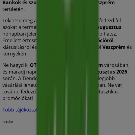
Bankok és szolgáltatások
szektorban
Veszprém
területén.
Tekintsd meg a
OTP Bank
katalógusait, és fedezd fel
azokat a termékeket, amelyekkel ebben a
augusztus
hónapban jelentős kedvezményekkel vásárolhatsz.
Emellett értesítünk minden exkluzív
promócióról
,
kiárusításról és a legfrissebb újdonságokról
Veszprém
és
környékén.
Ne hagyd ki
OTP Bank
ajánlatait
Veszprém
városában,
és maradj naprakész a legjobb árakkal
augusztus 2026
során. A Tiendeo-nál mindig megtalálod a legjobb
vásárlási lehetőségeket
Veszprém
városában. Ne várj
tovább, fedezd fel a számodra készített fantasztikus
promóciókat!
Több tájékoztatás — OTP Bank
Reklám