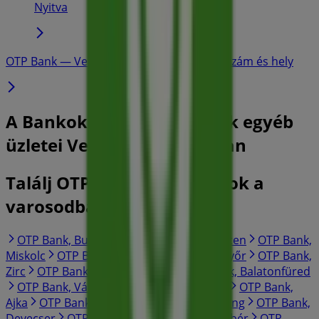
Nyitva
OTP Bank — Veszprém — üzletek, telefonszám és hely
A Bankok és szolgáltatások egyéb
üzletei Veszprém városában
Találj OTP Bank katalogusok a
varosodban
OTP Bank, Budapest
OTP Bank, Debrecen
OTP Bank,
Miskolc
OTP Bank, Szeged
OTP Bank, Győr
OTP Bank,
Zirc
OTP Bank, Balatonalmádi
OTP Bank, Balatonfüred
OTP Bank, Várpalota
OTP Bank, Siófok
OTP Bank,
Ajka
OTP Bank, Polgárdi
OTP Bank, Enying
OTP Bank,
Devecser
OTP Bank, Mór
OTP Bank, Kisbér
OTP