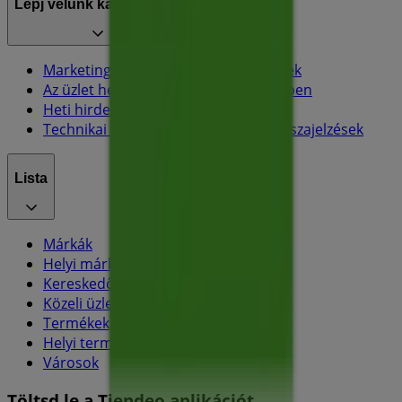
Lépj velünk kapcsolatba
Marketing és üzleti célú megkeresések
Az üzlet helytelenül található a térképen
Heti hirdetési visszajelzés
Technikai problémák és általános visszajelzések
Lista
Márkák
Helyi márkák
Kereskedők
Közeli üzletek
Termékek
Helyi termékek
Városok
Töltsd le a Tiendeo aplikációt