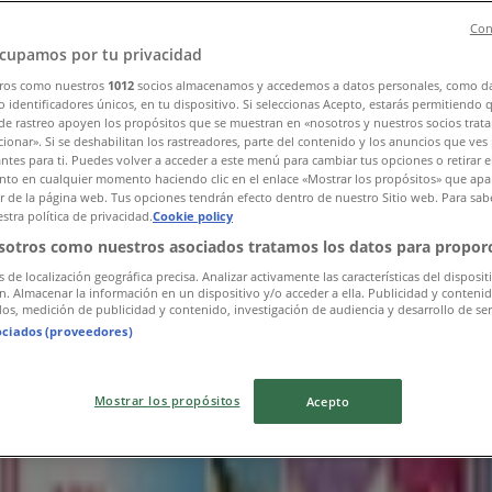
Con
cupamos por tu privacidad
ros como nuestros
1012
socios almacenamos y accedemos a datos personales, como d
 identificadores únicos, en tu dispositivo. Si seleccionas Acepto, estarás permitiendo 
de rastreo apoyen los propósitos que se muestran en «nosotros y nuestros socios trat
ionar». Si se deshabilitan los rastreadores, parte del contenido y los anuncios que ves
antes para ti. Puedes volver a acceder a este menú para cambiar tus opciones o retirar e
to en cualquier momento haciendo clic en el enlace «Mostrar los propósitos» que apar
ajánlatait Várpalota városban
or de la página web. Tus opciones tendrán efecto dentro de nuestro Sitio web. Para sab
stra política de privacidad.
Cookie policy
sotros como nuestros asociados tratamos los datos para proporc
an:
1
s de localización geográfica precisa. Analizar activamente las características del disposit
ón. Almacenar la información en un dispositivo y/o acceder a ella. Publicidad y conteni
os, medición de publicidad y contenido, investigación de audiencia y desarrollo de ser
ociados (proveedores)
Mostrar los propósitos
Acepto