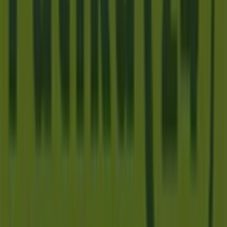
termékeire
Vác
-ben.
Ne hagyd ki a lehetőséget, hogy ellátogass a
Patika24
üzletébe a
Dr. Csányi László krt. 46 .
címen, és teljes
vásárlási élményt élvezhess. Fedezd fel a
augusztus
hónapra szóló ajánlatokat, és maradj naprakész a
Patika24
legjobb akcióival
Vác
-ben. Látogass el hozzánk,
és kezdj el spórolni még ma!
Több tájékoztatás — Patika24
Lásd a Patika24 többi
üzletét Vác
Reklám