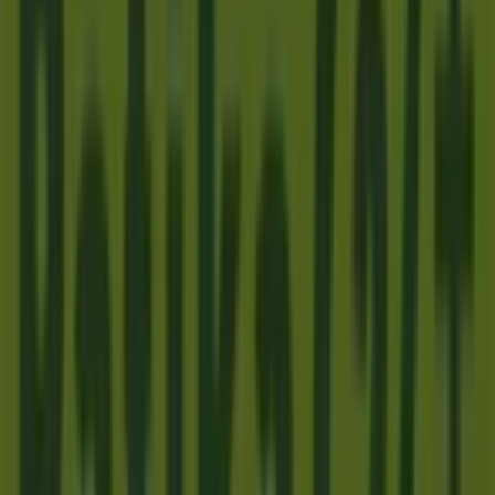
Lira
Széchenyi u. 31., Vác
412 m
Lidl
Naszály utca 20., Vác
418 m
Nyitva
A Gyógyszertárak és szépség egyéb