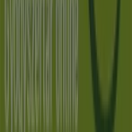
A Tiendeo a Shopfully része - ez a technológiai vállalat
világszerte újragondolja a helyi vásárlást.
Tiendeo
Tevékenységeink
Üzleti megoldások
Hírek és média
Dolgozz velünk
Lépj velünk kapcsolatba
Marketing és üzleti célú megkeresések
Az üzlet helytelenül található a térképen
Heti hirdetési visszajelzés
Technikai problémák és általános visszajelzések