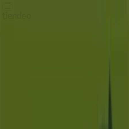
Ön itt van:
Vác
Featured
Hiper-Szupermarketek
Ruházat, cipők és
kiegészítők
Elektronika
Otthon, kert és
barkácsolás
Gyógyszertárak és szépség
Sport
Gyermekek
és szabadidő
Autók, motorkerékpárok és
alkatrészek
Éttermek
Bankok és szolgáltatások
Reklám
Patika24 Üzlet | Dr. Csányi László