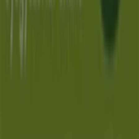
Lista
Márkák
Helyi márkák
Kereskedők
Közeli üzletek
Termékek
Helyi termékek
Városok
Töltsd le a Tiendeo aplikációt
Copyright © Tiendeo ® 2026 · Shopfully Marketing S.L.U. –