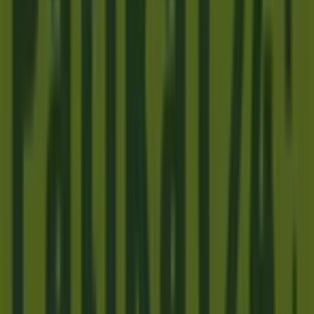
üzletei Vác városában
Patika24
Üdvözlünk a
Patika24
üzletében a Tiendeo-n! Itt
felfedezheted a legjobb
ajánlatokat
,
promóciókat
és
katalógusokat
ettől a kiemelkedő
Gyógyszertárak és
szépség
márkától. Fizikai üzletünk a
Dr. Csányi László
krt. 46 .
,
Vác
címen található, ahol kiváló minőségű
termékek széles választékát kínáljuk, hogy segítsünk
neked spórolni egész
2026 augusztus
során.
A Tiendeo-n mindig naprakész információkat nyújtunk a
Patika24
üzletéről, beleértve a nyitvatartási időket,
exkluzív ajánlatokat és az üzlet pontos helyét
Dr. Csányi
László krt. 46 .
. Emellett hozzáférhetsz a legújabb
Patika24
katalógusokhoz, hogy felfedezhesd a
legfrissebb akciókat és kihasználhasd a nagyszerű
kedvezményeket a(z)
Gyógyszertárak és szépség