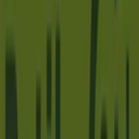
Nespresso
Naszály út 18, Vác
370 m
Zárva
K&H Bank
Széchenyi utca 34. fszt. 3., Vác
374 m
Nyitva