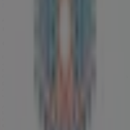
Nézz meg több várost
A Gyógyszertárak és szépség egyéb
üzletei Sopron városában
Ofotert
Üdvözlünk a Tiendeo-nál! Ez a legjobb választás nemcsak
a legjobb
ajánlatok
,
katalógusok
és
promóciók
megtalálásához, hanem
Sopron
legkiemelkedőbb
üzleteinek felfedezéséhez is.
2026 augusztus
hónapjában
platformunkon megismerheted a
Ofotert
legújabb
ajánlatait, valamint a hozzád legközelebbi üzletek
elhelyezkedését és részleteit
Sopron
területén.
A Tiendeo-n nemcsak
promóciókhoz
és
kedvezményekhez férhetsz hozzá, hanem városod fizikai
üzleteiről is teljes körű információt kaphatsz. Böngészd a
Ofotert
katalógusait, keresd meg az üzleteket
Sopron
-