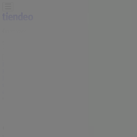
Ön itt van:
Sopron
Featured
Hiper-Szupermarketek
Ruházat, cipők és
kiegészítők
Elektronika
Otthon, kert és
barkácsolás
Gyógyszertárak és szépség
Sport
Gyermekek
és szabadidő
Autók, motorkerékpárok és
alkatrészek
Éttermek
Bankok és szolgáltatások
Reklám
Ofotert Üzletek Sopron -