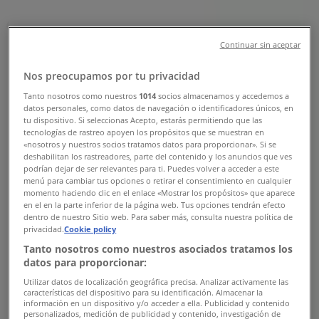
Telefonszámok , Nyitvatartás &
Címek
Continuar sin aceptar
Tiendeo Sopron-en
»
Gyógyszertárak és szépség Kínálat Sopronen
»
Nos preocupamos por tu privacidad
Ofotert Sopron
»
Tanto nosotros como nuestros
1014
socios almacenamos y accedemos a
datos personales, como datos de navegación o identificadores únicos, en
Ofotert üzletek Sopron
tu dispositivo. Si seleccionas Acepto, estarás permitiendo que las
tecnologías de rastreo apoyen los propósitos que se muestran en
«nosotros y nuestros socios tratamos datos para proporcionar». Si se
deshabilitan los rastreadores, parte del contenido y los anuncios que ves
podrían dejar de ser relevantes para ti. Puedes volver a acceder a este
menú para cambiar tus opciones o retirar el consentimiento en cualquier
momento haciendo clic en el enlace «Mostrar los propósitos» que aparece
Ofotert
en el en la parte inferior de la página web. Tus opciones tendrán efecto
dentro de nuestro Sitio web. Para saber más, consulta nuestra política de
Várkerület 106., Sopron
privacidad.
Cookie policy
789 m
Tanto nosotros como nuestros asociados tratamos los
datos para proporcionar:
Zárva
Utilizar datos de localización geográfica precisa. Analizar activamente las
características del dispositivo para su identificación. Almacenar la
información en un dispositivo y/o acceder a ella. Publicidad y contenido
personalizados, medición de publicidad y contenido, investigación de