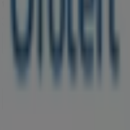
A Tiendeo a Shopfully része - ez a technológiai vállalat
világszerte újragondolja a helyi vásárlást.
Tiendeo
Tevékenységeink
Üzleti megoldások
Hírek és média
Dolgozz velünk
Lépj velünk kapcsolatba
Marketing és üzleti célú megkeresések
Az üzlet helytelenül található a térképen