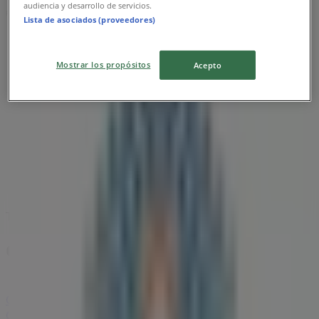
audiencia y desarrollo de servicios.
Reklám
Lista de asociados (proveedores)
Mostrar los propósitos
Acepto
Tervezzük közzétenni a kínálatokat - Ofotert
Ofotert üzletek városai
Ofotert Szombathely
Ofotert Mosonmagyaróvár
Ofotert Pápa
Ofotert Győr
Ofotert Zalaegerszeg
Ofotert Ajka