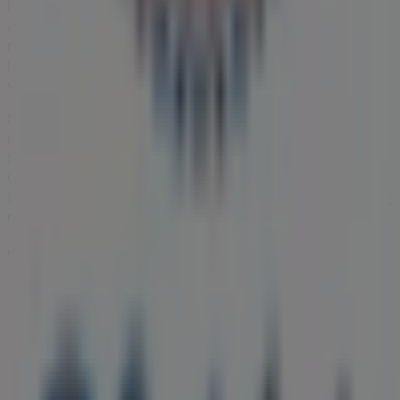
ben, és fedezd fel azokat a termékeket, amelyekkel ebben
a
augusztus
hónapban jelentős összegeket takaríthatsz
meg. Ezen kívül pontos üzlethelyszíneket, nyitvatartási
időket és minden fontos részletet biztosítunk, hogy teljes
vásárlási élményben lehessen részed.
Ne hagyd ki a
Ofotert
ajánlatait
a
Sopron
üzleteiben, és
maradj naprakész a legjobb árakkal
2026 augusztus
folyamán. A Tiendeo-n mindig megtalálod a legjobb
üzleteket és vásárlási lehetőségeket
Sopron
-ben. Kezd el
felfedezni az üzleteket és a Neked szóló promóciókat még
ma!
Reklám