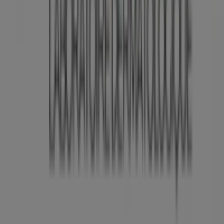
Tevékenységeink
Üzleti megoldások
Hírek és média
Dolgozz velünk
Lépj velünk kapcsolatba
Marketing és üzleti célú megkeresések
Az üzlet helytelenül található a térképen
Heti hirdetési visszajelzés
Technikai problémák és általános visszajelzések
Lista
Márkák