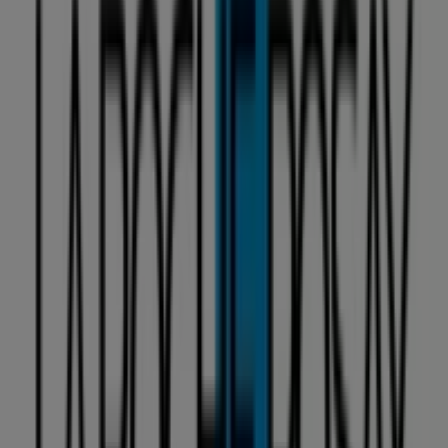
Üdvözlünk a
La Roche Posay
üzletében a Tiendeo-n! Itt
felfedezheted a legjobb
ajánlatokat
,
promóciókat
és
katalógusokat
ettől a kiemelkedő
Gyógyszertárak és
szépség
márkától. Fizikai üzletünk a
Kiss Antal u. 3.
,
Karcag
címen található, ahol kiváló minőségű termékek
széles választékát kínáljuk, hogy segítsünk neked spórolni
egész
2026 augusztus
során.
A Tiendeo-n mindig naprakész információkat nyújtunk a
La Roche Posay
üzletéről, beleértve a nyitvatartási
időket, exkluzív ajánlatokat és az üzlet pontos helyét
Kiss
Antal u. 3.
. Emellett hozzáférhetsz a legújabb
La Roche
Posay
katalógusokhoz, hogy felfedezhesd a legfrissebb
akciókat és kihasználhasd a nagyszerű kedvezményeket
a(z)
Gyógyszertárak és szépség
termékeire
Karcag
-ben.
Ne hagyd ki a lehetőséget, hogy ellátogass a
La Roche
Posay
üzletébe a
Kiss Antal u. 3.
címen, és teljes
vásárlási élményt élvezhess. Fedezd fel a
augusztus
hónapra szóló ajánlatokat, és maradj naprakész a
La