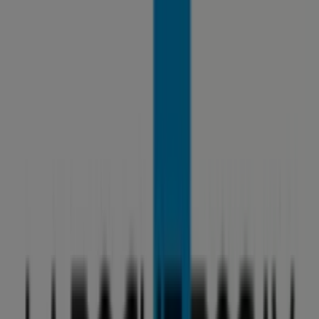
TEDi
Madarasi út 2, Karcag
350 m
Coop
Piliscsaba, Fő út 131, 2081, Piliscsaba
351 m
A Gyógyszertárak és szépség egyéb
üzletei Karcag városában
La Roche Posay