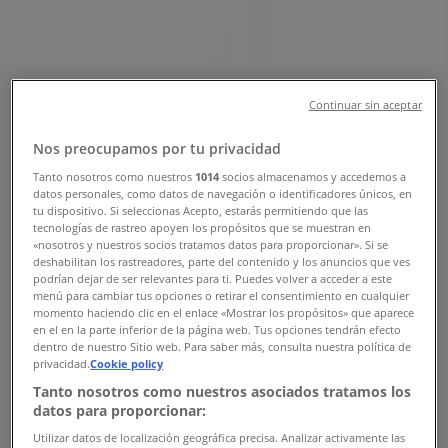
3., Karcag - Nyitvatartás &
Katalógusok
Tiendeo Karcag-en
»
Gyógyszertárak és szépség Kínálat Karcagen
»
Continuar sin aceptar
La Roche Posay Karcag
»
Nos preocupamos por tu privacidad
La Roche Posay | Kiss Antal u. 3.
Tanto nosotros como nuestros
1014
socios almacenamos y accedemos a
datos personales, como datos de navegación o identificadores únicos, en
Térkép
59/503-014
tu dispositivo. Si seleccionas Acepto, estarás permitiendo que las
Térkép
59/503-014
tecnologías de rastreo apoyen los propósitos que se muestran en
«nosotros y nuestros socios tratamos datos para proporcionar». Si se
Tervezzük közzétenni a kínálatokat - La Roche Posay
deshabilitan los rastreadores, parte del contenido y los anuncios que ves
podrían dejar de ser relevantes para ti. Puedes volver a acceder a este
menú para cambiar tus opciones o retirar el consentimiento en cualquier
Reklám
momento haciendo clic en el enlace «Mostrar los propósitos» que aparece
en el en la parte inferior de la página web. Tus opciones tendrán efecto
dentro de nuestro Sitio web. Para saber más, consulta nuestra política de
privacidad.
Cookie policy
Tanto nosotros como nuestros asociados tratamos los
datos para proporcionar:
Utilizar datos de localización geográfica precisa. Analizar activamente las