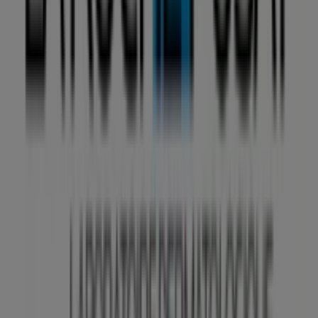
A Tiendeo a Shopfully része - ez a technológiai vállalat
világszerte újragondolja a helyi vásárlást.
Tiendeo