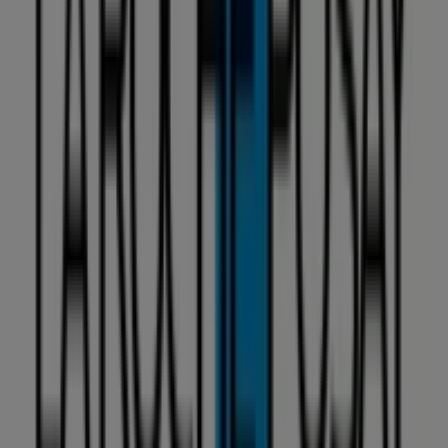
Roche Posay
legjobb akcióival
Karcag
-ben. Látogass el
hozzánk, és kezdj el spórolni még ma!
Több tájékoztatás — La Roche Posay
Lásd a La Roche
Posay többi üzletét Karcag
Reklám