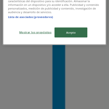
características del dispositivo para su identificación. Almacenar la
información en un dispositivo y/o acceder a ella. Publicidad y contenido
personalizados, medición de publicidad y contenido, investigación de
audiencia y desarrollo de servicios.
Lista de asociados (proveedores)
Mostrar los propósitos
Acepto
Legközelebbi üzletek
Kik
Püspökladanyi ut 2. Hrsz.: 6931/1, Karcag
335 m
Zárva