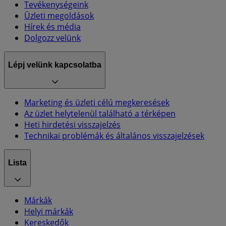
Tevékenységeink
Üzleti megoldások
Hírek és média
Dolgozz velünk
Lépj velünk kapcsolatba
Marketing és üzleti célú megkeresések
Az üzlet helytelenül található a térképen
Heti hirdetési visszajelzés
Technikai problémák és általános visszajelzések
Lista
Márkák
Helyi márkák
Kereskedők