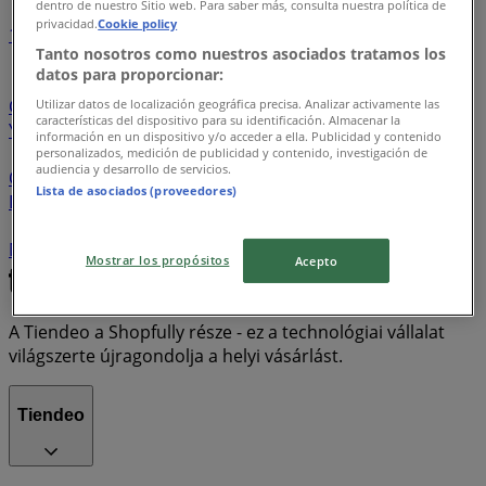
dentro de nuestro Sitio web. Para saber más, consulta nuestra política de
privacidad.
Cookie policy
1
2
3
4
5
Tanto nosotros como nuestros asociados tratamos los
datos para proporcionar:
Lidl
Aldi
Kik
Tesco
Emag
Pepco
T-Mobile
Coop
Spar
Sinsay
Penny Market
New Yorker
Utilizar datos de localización geográfica precisa. Analizar activamente las
características del dispositivo para su identificación. Almacenar la
Yettel
One
Zara
BENU Gyógyszertárak
Husqvarna
información en un dispositivo y/o acceder a ella. Publicidad y contenido
Adidas
OTP Bank
JYSK
Rossmann
Euronics
personalizados, medición de publicidad y contenido, investigación de
audiencia y desarrollo de servicios.
Orsay
Erste Bank
CCC
Alma Gyógyszertárak
Lista de asociados (proveedores)
Decathlon
K&H Bank
Pandora
Gyöngy Patikák
UPC
MKB Bank
Obi
Skechers
Humanic
CIB Bank
McDonald's
Media Markt
Praktiker
Real
Mostrar los propósitos
Acepto
A Tiendeo a Shopfully része - ez a technológiai vállalat
világszerte újragondolja a helyi vásárlást.
Tiendeo