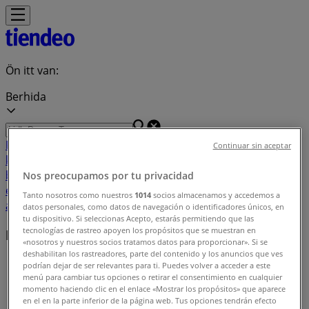
Ön itt van:
Berhida
Featured
Hiper-Szupermarketek
Ruházat, cipők és
Continuar sin aceptar
kiegészítők
Elektronika
Otthon, kert és
barkácsolás
Gyógyszertárak és szépség
Sport
Gyermekek
Nos preocupamos por tu privacidad
és szabadidő
Autók, motorkerékpárok és
Tanto nosotros como nuestros
1014
socios almacenamos y accedemos a
alkatrészek
Éttermek
Bankok és szolgáltatások
datos personales, como datos de navegación o identificadores únicos, en
tu dispositivo. Si seleccionas Acepto, estarás permitiendo que las
tecnologías de rastreo apoyen los propósitos que se muestran en
Közeli üzletek
«nosotros y nuestros socios tratamos datos para proporcionar». Si se
deshabilitan los rastreadores, parte del contenido y los anuncios que ves
Tiendeo Berhida-en
»
podrían dejar de ser relevantes para ti. Puedes volver a acceder a este
menú para cambiar tus opciones o retirar el consentimiento en cualquier
Üzletek listája itt: Berhida
momento haciendo clic en el enlace «Mostrar los propósitos» que aparece
en el en la parte inferior de la página web. Tus opciones tendrán efecto