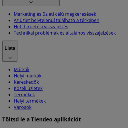
Marketing és üzleti célú megkeresések
Az üzlet helytelenül található a térképen
Heti hirdetési visszajelzés
Technikai problémák és általános visszajelzések
Lista
Márkák
Helyi márkák
Kereskedők
Közeli üzletek
Termékek
Helyi termékek
Városok
Töltsd le a Tiendeo aplikációt