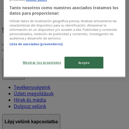
Tanto nosotros como nuestros asociados tratamos los
1
datos para proporcionar:
Utilizar datos de localización geográfica precisa. Analizar activamente las
Xxl
Electrolux
características del dispositivo para su identificación. Almacenar la
información en un dispositivo y/o acceder a ella. Publicidad y contenido
personalizados, medición de publicidad y contenido, investigación de
audiencia y desarrollo de servicios.
A Tiendeo a Shopfully része - ez a technológiai vállalat
Lista de asociados (proveedores)
világszerte újragondolja a helyi vásárlást.
Mostrar los propósitos
Acepto
Tiendeo
Tevékenységeink
Üzleti megoldások
Hírek és média
Dolgozz velünk
Lépj velünk kapcsolatba