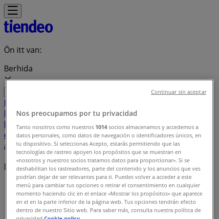
Ön itt van:
Berhida
Continuar sin aceptar
Featured
Hiper-Szupermarketek
Ruházat, cipők és
kiegészítők
Elektronika
Otthon, kert és
Nos preocupamos por tu privacidad
barkácsolás
Gyógyszertárak és szépség
Sport
Gyermekek
Tanto nosotros como nuestros
1014
socios almacenamos y accedemos a
és szabadidő
Autók, motorkerékpárok és
datos personales, como datos de navegación o identificadores únicos, en
tu dispositivo. Si seleccionas Acepto, estarás permitiendo que las
alkatrészek
Éttermek
Bankok és szolgáltatások
tecnologías de rastreo apoyen los propósitos que se muestran en
«nosotros y nuestros socios tratamos datos para proporcionar». Si se
Helyi márkák
deshabilitan los rastreadores, parte del contenido y los anuncios que ves
podrían dejar de ser relevantes para ti. Puedes volver a acceder a este
menú para cambiar tus opciones o retirar el consentimiento en cualquier
Tiendeo Berhida-en
»
momento haciendo clic en el enlace «Mostrar los propósitos» que aparece
en el en la parte inferior de la página web. Tus opciones tendrán efecto
Márkaindex
dentro de nuestro Sitio web. Para saber más, consulta nuestra política de
privacidad.
Cookie policy